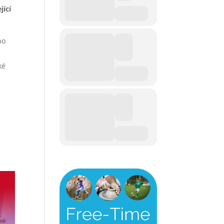
jící
ho
ké