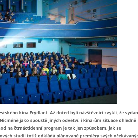
tského kina Frýdlant. Až doteď byli návštěvníci zvyklí, že vyda
 Nicméně jako spoustě jiných odvětví, i kinařům situace ohledně
od na čtrnáctidenní program je tak jen způsobem, jak se
ových studií totiž odkládá plánované premiéry svých očekávaný