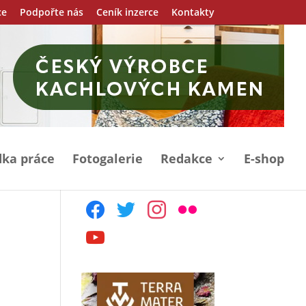
ce
Podpořte nás
Ceník inzerce
Kontakty
ka práce
Fotogalerie
Redakce
E-shop
facebook
twitter
instagram
flickr
youtube