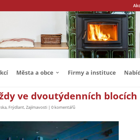
Ak
kcí
Města a obce
Firmy a instituce
Nabíd
ždy ve dvoutýdenních blocích
tska
,
Frýdlant
,
Zajímavosti
|
0 komentářů