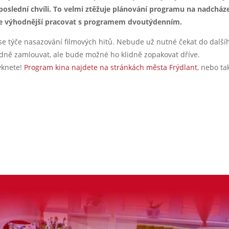
poslední chvíli. To velmi ztěžuje plánování programu na nadcháze
ude výhodnější pracovat s programem dvoutýdenním.
co se týče nasazování filmových hitů. Nebude už nutné čekat do další
dně zamlouvat, ale bude možné ho klidně zopakovat dříve.
yknete!
Program kina najdete na stránkách města Frýdlant
, nebo ta