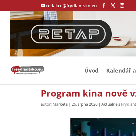
redakce@frydlantsko.eu
Úvod
Kalendář a
Program kina nově v
autor:
Markéta
|
26. srpna 2020
|
Aktuálně z Frýdlan