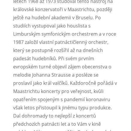
letech 1968 až 1973 studoval tento nástroj na
královské konzervatoři v Maastrichtu, později
ještě na hudební akademii v Bruselu. Po
studiích vystupoval jako houslista s
Limburským symfonickým orchestrem a v roce
1987 založil vlastní patnáctičlenný orchestr,
který se postupně rozšířil až na dnešních
padesát hudebníků. Při svém prvním
evropském turné objevil zájem obecenstva o
melodie Johanna Strausse a posléze se
proslavil jako král valčíků. Každoročně pořádá v
Maastrichtu koncerty pro veřejnost, kvůli
opatřením spojeným s pandemií koronaviru
však letos přistoupil k jinému typu produkce.
Dal dohromady to nejlepší z koncertů
předchozích patnácti let a to Vám v kině