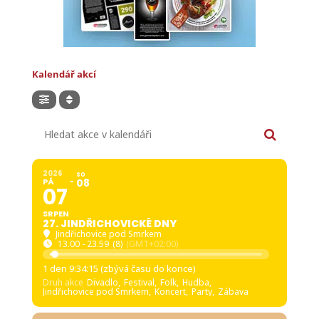
Kalendář akcí
Hledat akce v kalendáři
2026
SO
PÁ
08
07
SRPEN
27. JINDŘICHOVICKÉ DNY
Jindřichovice pod Smrkem
13.00 - 23.59
(8)
(GMT+02:00)
1 den 9:34:13 (zbývá času do konce)
Druh akce
Divadlo,
Festival,
Folk,
Hudba,
Jindřichovice pod Smrkem,
Koncert,
Party,
Zábava