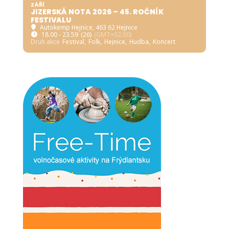
ZÁŘÍ
JIZERSKÁ NOTA 2026 – 45. ROČNÍK
FESTIVALU
Autokemp Hejnice
, 463 62 Hejnice
18.00 - 23.59
(26)
(GMT+02:00)
Druh akce
Festival,
Folk,
Hejnice,
Hudba,
Koncert