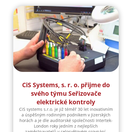
CiS Systems, s. r. o. přijme do
svého týmu Seřizovače
elektrické kontroly
CiS systems s.r.o. je již téměř 30 let inovativním
a úspěšným rodinným podnikem v Jizerských
horách a je dle auditorské společnosti Intertek-
London roky jedním z nejlepších
zaměstnavatelů v celosvětovém srovnání.