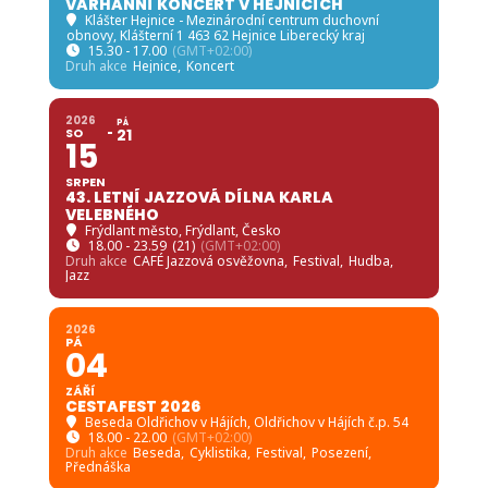
VARHANNÍ KONCERT V HEJNICÍCH
Klášter Hejnice - Mezinárodní centrum duchovní
obnovy
, Klášterní 1 463 62 Hejnice Liberecký kraj
15.30 - 17.00
(GMT+02:00)
Druh akce
Hejnice,
Koncert
2026
PÁ
SO
21
15
SRPEN
43. LETNÍ JAZZOVÁ DÍLNA KARLA
VELEBNÉHO
Frýdlant město
, Frýdlant, Česko
18.00 - 23.59
(21)
(GMT+02:00)
Druh akce
CAFÉ Jazzová osvěžovna,
Festival,
Hudba,
Jazz
2026
PÁ
04
ZÁŘÍ
CESTAFEST 2026
Beseda Oldřichov v Hájích
, Oldřichov v Hájích č.p. 54
18.00 - 22.00
(GMT+02:00)
Druh akce
Beseda,
Cyklistika,
Festival,
Posezení,
Přednáška