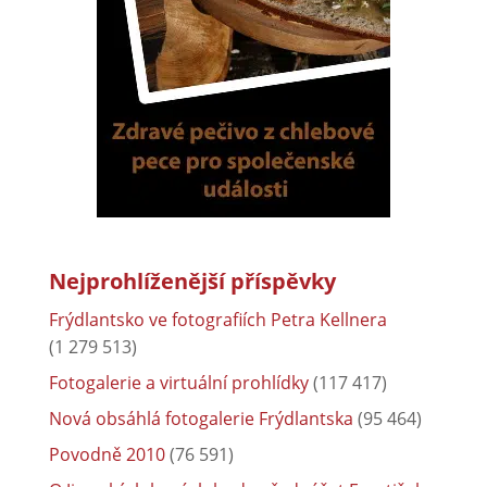
Nejprohlíženější příspěvky
Frýdlantsko ve fotografiích Petra Kellnera
(1 279 513)
Fotogalerie a virtuální prohlídky
(117 417)
Nová obsáhlá fotogalerie Frýdlantska
(95 464)
Povodně 2010
(76 591)