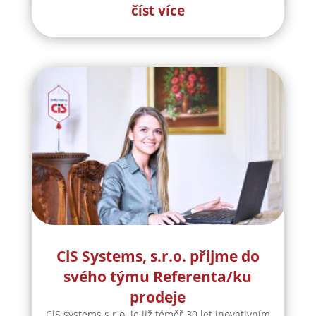
číst více
CiS Systems, s.r.o. přijme do
svého týmu Referenta/ku
prodeje
CiS systems s.r.o. je již téměř 30 let inovativním