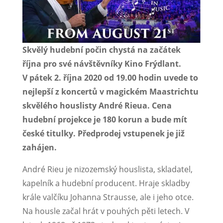
Skvělý hudební počin chystá na začátek
října pro své návštěvníky Kino Frýdlant.
V pátek 2. října 2020 od 19.00 hodin uvede to
nejlepší z koncertů v magickém Maastrichtu
skvělého houslisty André Rieua. Cena
hudební projekce je 180 korun a bude mít
české titulky. Předprodej vstupenek je již
zahájen.
André Rieu je nizozemský houslista, skladatel,
kapelník a hudební producent. Hraje skladby
krále valčíku Johanna Strausse, ale i jeho otce.
Na housle začal hrát v pouhých pěti letech. V