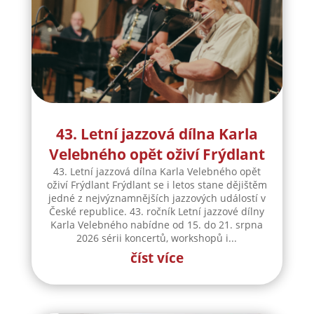
43. Letní jazzová dílna Karla
Velebného opět oživí Frýdlant
43. Letní jazzová dílna Karla Velebného opět
oživí Frýdlant Frýdlant se i letos stane dějištěm
jedné z nejvýznamnějších jazzových událostí v
České republice. 43. ročník Letní jazzové dílny
Karla Velebného nabídne od 15. do 21. srpna
2026 sérii koncertů, workshopů i...
číst více