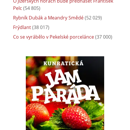
O Jizerských horách bude přednášet František
Pelc
(54 805)
Rybník Dubák a Meandry Smědé
(52 029)
Frýdlant
(38 017)
Co se vyrábělo v Pekelské porcelánce
(37 000)