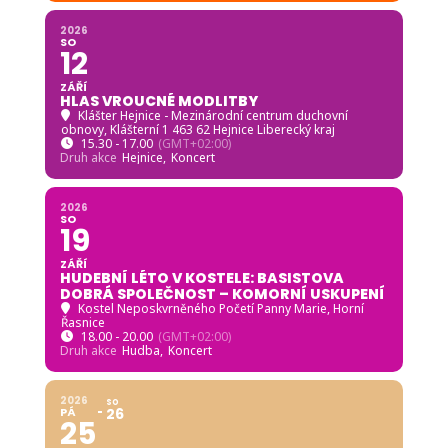
2026
SO
12
ZÁŘÍ
HLAS VROUCNÉ MODLITBY
Klášter Hejnice - Mezinárodní centrum duchovní
obnovy
, Klášterní 1 463 62 Hejnice Liberecký kraj
15.30 - 17.00
(GMT+02:00)
Druh akce
Hejnice,
Koncert
2026
SO
19
ZÁŘÍ
HUDEBNÍ LÉTO V KOSTELE: BASISTOVA
DOBRÁ SPOLEČNOST – KOMORNÍ USKUPENÍ
Kostel Neposkvrněného Početí Panny Marie, Horní
Řasnice
18.00 - 20.00
(GMT+02:00)
Druh akce
Hudba,
Koncert
2026
SO
PÁ
26
25