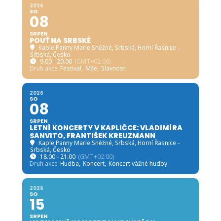
2026
SO
08
SRPEN
POUŤ NA SRBSKÉ
Kaple Panny Marie Sněžné, Srbská
, Horní Řasnice -
Srbská, Česko
9.00 - 20.00
(GMT+02:00)
Druh akce
Festival,
Mše,
Slavnosti
2026
SO
08
SRPEN
LETNÍ KONCERTY V KAPLIČCE: VLADIMÍRA
SANVITO, FRANTIŠEK KREUZMANN
Kaple Panny Marie Sněžné, Srbská
, Horní Řasnice -
Srbská, Česko
18.00 - 21.00
(GMT+02:00)
Druh akce
Hudba,
Koncert,
Koncert vážné hudby
2026
SO
15
SRPEN