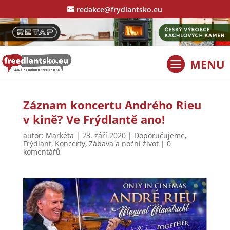
redakce@frydlantsko.eu
Záznam koncertu Andrého Rieu
v kině? Ve Frýdlantě ano!
autor:
Markéta
|
23. září 2020
|
Doporučujeme
,
Frýdlant
,
Koncerty
,
Zábava a noční život
|
0
komentářů