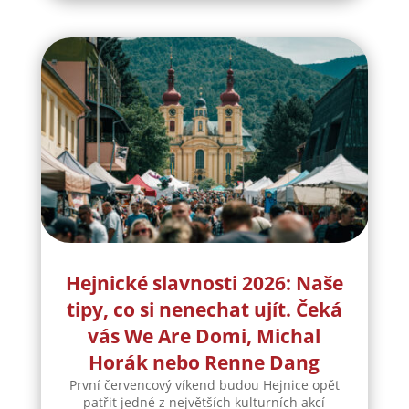
Hejnické slavnosti 2026: Naše
tipy, co si nenechat ujít. Čeká
vás We Are Domi, Michal
Horák nebo Renne Dang
První červencový víkend budou Hejnice opět
patřit jedné z největších kulturních akcí