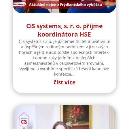
CiS systems, s. r. o. přijme
koordinátora HSE
CiS systems s.r.o. je již téměř 30 let inovativním
a úspěšným rodinným podnikem v Jizerských
horách a je dle auditorské společnosti Intertek-
London roky jedním z nejlepších
zaměstnavatelů v celosvětovém srovnání.
Vyvíjíme a vyrábíme specifická řešení kabelové
konfekce...
číst více