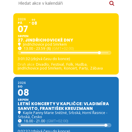
2026
SO
PÁ
08
07
SRPEN
27. JINDŘICHOVICKÉ DNY
Jindřichovice pod Smrkem
13.00 - 23.59
(8)
(GMT+02:00)
3:01:30 (zbývá času do konce)
Druh akce
Divadlo,
Festival,
Folk,
Hudba,
Jindřichovice pod Smrkem,
Koncert,
Party,
Zábava
2026
SO
08
SRPEN
LETNÍ KONCERTY V KAPLIČCE: VLADIMÍRA
SANVITO, FRANTIŠEK KREUZMANN
Kaple Panny Marie Sněžné, Srbská
, Horní Řasnice -
Srbská, Česko
18.00 - 21.00
(GMT+02:00)
0:02:30 (zbývá času do konce)