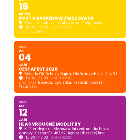
16
SRPEN
POUŤ V RASPENAVĚ / MŠE SVATÁ
Kostel Nanebevzetí Panny Marie Raspenava
11.00 - 15.00
(GMT+02:00)
Druh akce
Mše
2026
PÁ
04
ZÁŘÍ
CESTAFEST 2026
Beseda Oldřichov v Hájích
, Oldřichov v Hájích č.p. 54
18.00 - 22.00
(GMT+02:00)
Druh akce
Beseda,
Cyklistika,
Festival,
Posezení,
Přednáška
2026
SO
12
ZÁŘÍ
HLAS VROUCNÉ MODLITBY
Klášter Hejnice - Mezinárodní centrum duchovní
obnovy
, Klášterní 1 463 62 Hejnice Liberecký kraj
15.30 - 17.00
(GMT+02:00)