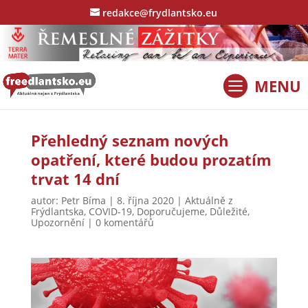
redakce@frydlantsko.eu
Přehledný seznam nových
opatření, které budou prozatím
trvat 14 dní
autor:
Petr Bíma
|
8. října 2020
|
Aktuálně z
Frýdlantska
,
COVID-19
,
Doporučujeme
,
Důležité
,
Upozornění
|
0 komentářů