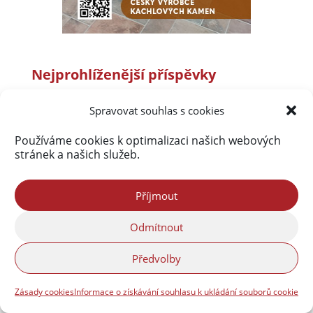
Nejprohlíženější příspěvky
Frýdlantsko ve fotografiích Petra Kellnera
Spravovat souhlas s cookies
(1 279 514)
Fotogalerie a virtuální prohlídky
(117 419)
Používáme cookies k optimalizaci našich webových
stránek a našich služeb.
Nová obsáhlá fotogalerie Frýdlantska
(95 464)
Povodně 2010
(76 591)
Příjmout
O Jizerských horách bude přednášet František
Pelc
(54 805)
Odmítnout
Rybník Dubák a Meandry Smědé
(52 029)
Předvolby
Frýdlant
(38 024)
Zásady cookies
Informace o získávání souhlasu k ukládání souborů cookie
Co se vyrábělo v Pekelské porcelánce
(37 000)