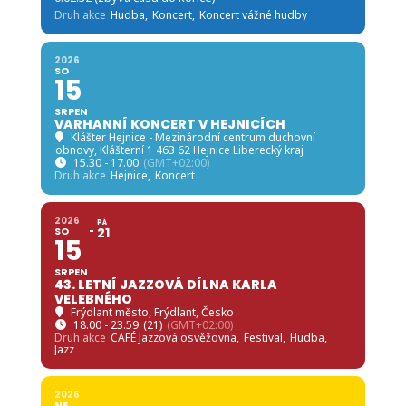
Druh akce
Hudba,
Koncert,
Koncert vážné hudby
2026
SO
15
SRPEN
VARHANNÍ KONCERT V HEJNICÍCH
Klášter Hejnice - Mezinárodní centrum duchovní
obnovy
, Klášterní 1 463 62 Hejnice Liberecký kraj
15.30 - 17.00
(GMT+02:00)
Druh akce
Hejnice,
Koncert
2026
PÁ
SO
21
15
SRPEN
43. LETNÍ JAZZOVÁ DÍLNA KARLA
VELEBNÉHO
Frýdlant město
, Frýdlant, Česko
18.00 - 23.59
(21)
(GMT+02:00)
Druh akce
CAFÉ Jazzová osvěžovna,
Festival,
Hudba,
Jazz
2026
NE