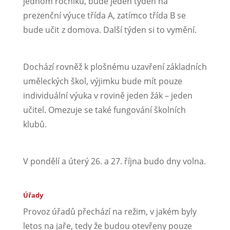
jednom ročníku, bude jeden týden na
prezenční výuce třída A, zatímco třída B se
bude učit z domova. Další týden si to vymění.
Dochází rovněž k plošnému uzavření základních
uměleckých škol, výjimku bude mít pouze
individuální výuka v rovině jeden žák – jeden
učitel. Omezuje se také fungování školních
klubů.
V pondělí a úterý 26. a 27. října budo dny volna.
Úřady
Provoz úřadů přechází na režim, v jakém byly
letos na jaře, tedy že budou otevřeny pouze