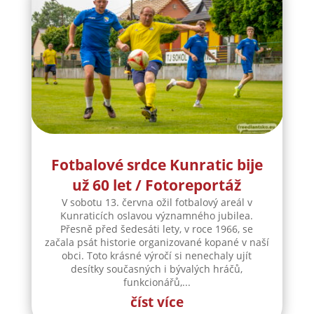
Fotbalové srdce Kunratic bije
už 60 let / Fotoreportáž
V sobotu 13. června ožil fotbalový areál v
Kunraticích oslavou významného jubilea.
Přesně před šedesáti lety, v roce 1966, se
začala psát historie organizované kopané v naší
obci. Toto krásné výročí si nenechaly ujít
desítky současných i bývalých hráčů,
funkcionářů,...
číst více