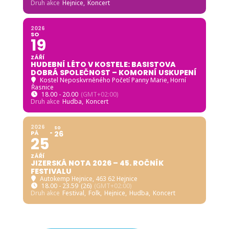
Druh akce
Hejnice,
Koncert
2026
SO
19
ZÁŘÍ
HUDEBNÍ LÉTO V KOSTELE: BASISTOVA
DOBRÁ SPOLEČNOST – KOMORNÍ USKUPENÍ
Kostel Neposkvrněného Početí Panny Marie, Horní
Řasnice
18.00 - 20.00
(GMT+02:00)
Druh akce
Hudba,
Koncert
2026
SO
PÁ
26
25
ZÁŘÍ
JIZERSKÁ NOTA 2026 – 45. ROČNÍK
FESTIVALU
Autokemp Hejnice
, 463 62 Hejnice
18.00 - 23.59
(26)
(GMT+02:00)
Druh akce
Festival,
Folk,
Hejnice,
Hudba,
Koncert