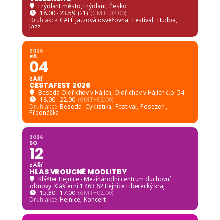
Frýdlant město
, Frýdlant, Česko
18.00 - 23.59
(21)
(GMT+02:00)
Druh akce
CAFÉ Jazzová osvěžovna,
Festival,
Hudba,
Jazz
2026
PÁ
04
ZÁŘÍ
CESTAFEST 2026
Beseda Oldřichov v Hájích
, Oldřichov v Hájích č.p. 54
18.00 - 22.00
(GMT+02:00)
Druh akce
Beseda,
Cyklistika,
Festival,
Posezení,
Přednáška
2026
SO
12
ZÁŘÍ
HLAS VROUCNÉ MODLITBY
Klášter Hejnice - Mezinárodní centrum duchovní
obnovy
, Klášterní 1 463 62 Hejnice Liberecký kraj
15.30 - 17.00
(GMT+02:00)
Druh akce
Hejnice,
Koncert