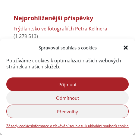
Nejprohlíženější příspěvky
Frýdlantsko ve fotografiích Petra Kellnera
(1 279 513)
Fotogalerie a virtuální prohlídky
(117 419)
Spravovat souhlas s cookies
Nová obsáhlá fotogalerie Frýdlantska
(95 464)
Používáme cookies k optimalizaci našich webových
Povodně 2010
(76 591)
stránek a našich služeb.
O Jizerských horách bude přednášet František
Pelc
(54 805)
Příjmout
Rybník Dubák a Meandry Smědé
(52 029)
Odmítnout
Frýdlant
(38 022)
Předvolby
Co se vyrábělo v Pekelské porcelánce
(37 000)
Zásady cookies
Informace o získávání souhlasu k ukládání souborů cookie