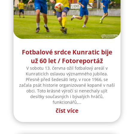
Fotbalové srdce Kunratic bije
už 60 let / Fotoreportáž
V sobotu 13. června ožil fotbalový areál v
Kunraticích oslavou významného jubilea.
Přesně před šedesáti lety, v roce 1966, se
začala psát historie organizované kopané v naší
obci. Toto krásné výročí si nenechaly ujít
desítky současných i bývalých hráčů,
funkcionářů,...
číst více