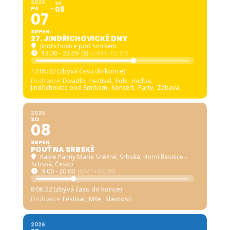
2026
SO
PÁ
08
07
SRPEN
27. JINDŘICHOVICKÉ DNY
Jindřichovice pod Smrkem
13.00 - 23.59
(8)
(GMT+02:00)
12:05:21 (zbývá času do konce)
Druh akce
Divadlo,
Festival,
Folk,
Hudba,
Jindřichovice pod Smrkem,
Koncert,
Party,
Zábava
2026
SO
08
SRPEN
POUŤ NA SRBSKÉ
Kaple Panny Marie Sněžné, Srbská
, Horní Řasnice -
Srbská, Česko
9.00 - 20.00
(GMT+02:00)
8:06:21 (zbývá času do konce)
Druh akce
Festival,
Mše,
Slavnosti
2026