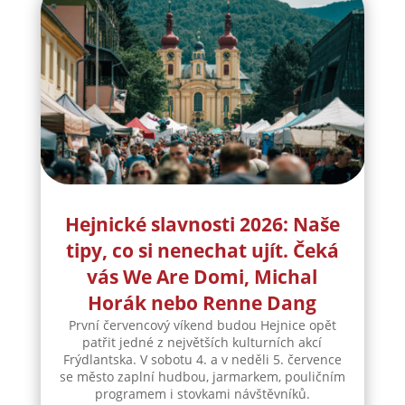
Hejnické slavnosti 2026: Naše
tipy, co si nenechat ujít. Čeká
vás We Are Domi, Michal
Horák nebo Renne Dang
První červencový víkend budou Hejnice opět
patřit jedné z největších kulturních akcí
Frýdlantska. V sobotu 4. a v neděli 5. července
se město zaplní hudbou, jarmarkem, pouličním
programem i stovkami návštěvníků.