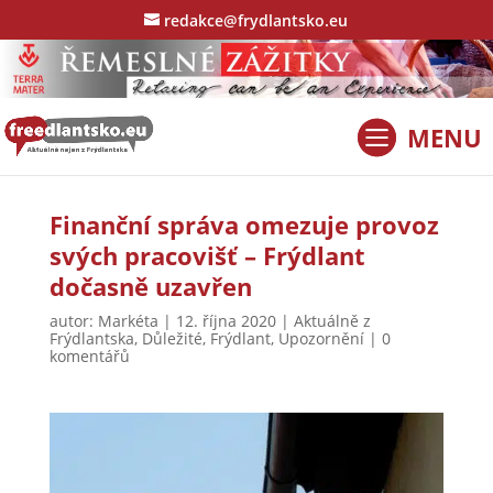
redakce@frydlantsko.eu
Finanční správa omezuje provoz
svých pracovišť – Frýdlant
dočasně uzavřen
autor:
Markéta
|
12. října 2020
|
Aktuálně z
Frýdlantska
,
Důležité
,
Frýdlant
,
Upozornění
|
0
komentářů