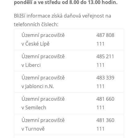
pondělí a ve středu od 8.00 do 13.00 hodin.
Bližší informace získá daňová veřejnost na
telefonních číslech:
Územní pracoviště
487 808
v České Lípě
111
Územní pracoviště
485 211
v Liberci
111
Územní pracoviště
483 339
v Jablonci n.N.
111
Územní pracoviště
481 660
v Semilech
111
Územní pracoviště
481 360
v Turnově
111