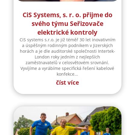
CiS Systems, s. r. o. přijme do
svého týmu Seřizovače
elektrické kontroly
CiS systems s.r.o. je již téměř 30 let inovativním
a úspěšným rodinným podnikem v Jizerských
horách a je dle auditorské společnosti Intertek-
London roky jedním z nejlepších
zaměstnavatelů v celosvětovém srovnání.
Vyvíjíme a vyrábíme specifická řešení kabelové
konfekce...
číst více