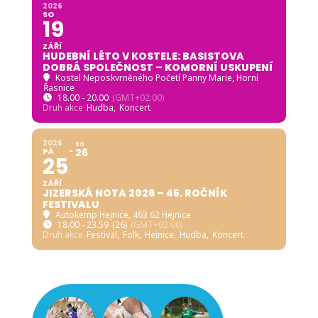
2026
SO
19
ZÁŘÍ
HUDEBNÍ LÉTO V KOSTELE: BASISTOVA
DOBRÁ SPOLEČNOST – KOMORNÍ USKUPENÍ
Kostel Neposkvrněného Početí Panny Marie, Horní
Řasnice
18.00 - 20.00
(GMT+02:00)
Druh akce
Hudba,
Koncert
2026
SO
PÁ
26
25
ZÁŘÍ
JIZERSKÁ NOTA 2026 – 45. ROČNÍK
FESTIVALU
Autokemp Hejnice
, 463 62 Hejnice
18.00 - 23.59
(26)
(GMT+02:00)
Druh akce
Festival,
Folk,
Hejnice,
Hudba,
Koncert