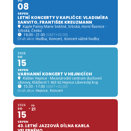
SO
08
SRPEN
LETNÍ KONCERTY V KAPLIČCE: VLADIMÍRA
SANVITO, FRANTIŠEK KREUZMANN
Kaple Panny Marie Sněžné, Srbská
, Horní Řasnice -
Srbská, Česko
18.00 - 21.00
(GMT+02:00)
Druh akce
Hudba,
Koncert,
Koncert vážné hudby
2026
SO
15
SRPEN
VARHANNÍ KONCERT V HEJNICÍCH
Klášter Hejnice - Mezinárodní centrum duchovní
obnovy
, Klášterní 1 463 62 Hejnice Liberecký kraj
15.30 - 17.00
(GMT+02:00)
Druh akce
Hejnice,
Koncert
2026
PÁ
SO
21
15
SRPEN
43. LETNÍ JAZZOVÁ DÍLNA KARLA
VELEBNÉHO