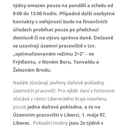
týdny omezen pouze na pondělí a středu od
8:00 do 13:00 hodin. Případné další nezbytné
kontakty s veřejností bude na finančních
úřadech probíhat pouze po předchozí
domluvě či na výzvu správce daně. Dočasně
se uzavírají územní pracoviště v tzv.
„optimalizovaném režimu 2+2“ – ve
Frýdlantu, v Novém Boru, Tanvaldu a
Železném Brodu.
Nadále zůstávají zavřeny daňové pokladny
územních pracovišť. Pro výběr daní v hotovosti
zůstává v rámci Libereckého kraje otevřena
pouze
jedna daňová pokladna, a to na
Územním pracovišti v Liberci, 1. máje 97,
Liberec.
Pokladní hodiny
jsou 2x týdně v