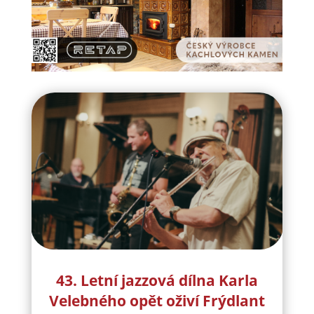
43. Letní jazzová dílna Karla
Velebného opět oživí Frýdlant