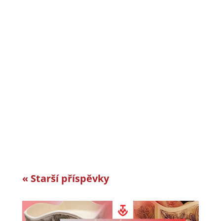
CiS systems s.r.o. je již téměř 30 let inovativním
a úspěšným rodinným podnikem v Jizerských
horách a je dle auditorské společnosti Intertek-
London roky jedním z nejlepších
zaměstnavatelů v celosvětovém srovnání.
Vyvíjíme a vyrábíme specifická řešení kabelové
konfekce...
« Starší příspěvky