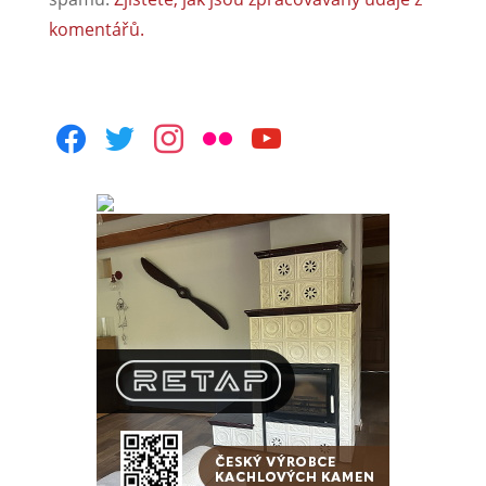
komentářů.
facebook
twitter
instagram
flickr
youtube