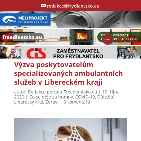
redakce@frydlantsko.eu
Výzva poskytovatelům
specializovaných ambulantních
služeb v Libereckém kraji
autor:
Redakce portálu Freedlantsko.eu
|
19. října
2020
|
Co se děje za humny
,
COVID-19
,
Důležité
,
Liberecký kraj
,
Zdraví
|
0 komentářů