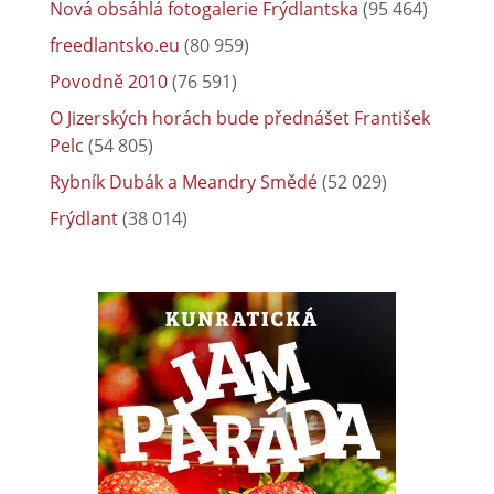
Nová obsáhlá fotogalerie Frýdlantska
(95 464)
freedlantsko.eu
(80 959)
Povodně 2010
(76 591)
O Jizerských horách bude přednášet František
Pelc
(54 805)
Rybník Dubák a Meandry Smědé
(52 029)
Frýdlant
(38 014)