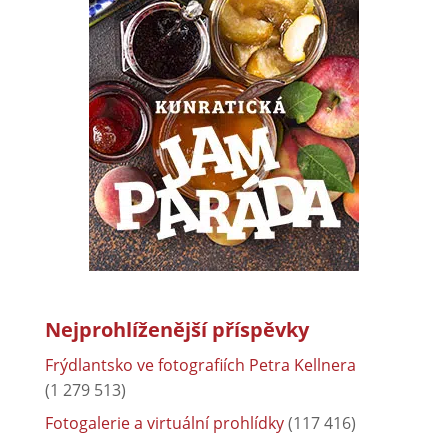
Nejprohlíženější příspěvky
Frýdlantsko ve fotografiích Petra Kellnera
(1 279 513)
Fotogalerie a virtuální prohlídky
(117 416)