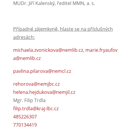
MUDr. Jiří Kalenský, ředitel MMN, a. s.
Případné zájemkyně, hlaste se na příslušných
adresách:
michaela.zvonickova@nemlib.cz
,
marie.fryaufov
a@nemlib.cz
pavlina.pilarova@nemcl.cz
rehorova@nemjbc.cz
helena.hejdukova@nemjil.cz
Mgr. Filip Trdla
filip.trdla@kraj-lbc.cz
485226307
770134419