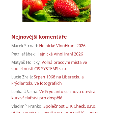
Nejnovější komentáře
Marek Strnad
:
Hejnické VínoHraní 2026
Petr Jeřábek
:
Hejnické VínoHraní 2026
Matyáš Holický
:
Volná pracovní místa ve
společnosti CiS SYSTEMS s.r.o.
Lucie Zralá
:
Srpen 1968 na Liberecku a
Frýdlantsku ve fotografiích
Lenka Úžasná
:
Ve Frýdlantu se znovu otevírá
kurz včelařství pro dospělé
Vladimír Franko
:
Společnost ETK Check, s.r.o.
přijme nové pracovníky pro pracoviště Liberec