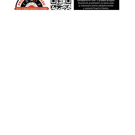
43. Letní jazzová dílna Karla Velebného opět
oživí Frýdlant Frýdlant se i letos stane dějištěm
jedné z nejvýznamnějších jazzových událostí v
České republice. 43. ročník Letní jazzové dílny