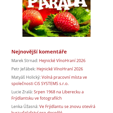
Nejnovější komentáře
Marek Strnad
:
Hejnické VínoHraní 2026
Petr Jeřábek
:
Hejnické VínoHraní 2026
Matyáš Holický
:
Volná pracovní místa ve
společnosti CiS SYSTEMS s.r.o.
Lucie Zralá
:
Srpen 1968 na Liberecku a
Frýdlantsku ve fotografiích
Lenka Úžasná
:
Ve Frýdlantu se znovu otevírá
kurz včelařství pro dospělé