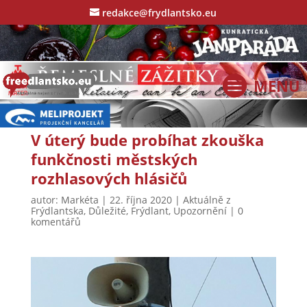
redakce@frydlantsko.eu
V úterý bude probíhat zkouška
funkčnosti městských
rozhlasových hlásičů
autor:
Markéta
|
22. října 2020
|
Aktuálně z
Frýdlantska
,
Důležité
,
Frýdlant
,
Upozornění
|
0
komentářů