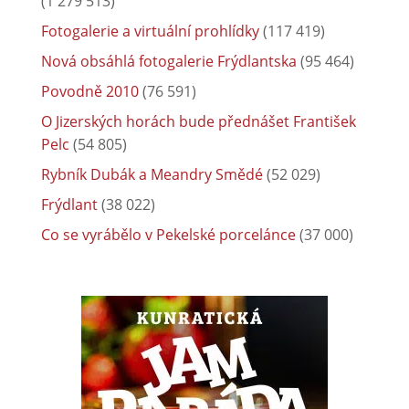
(1 279 513)
Fotogalerie a virtuální prohlídky
(117 419)
Nová obsáhlá fotogalerie Frýdlantska
(95 464)
Povodně 2010
(76 591)
O Jizerských horách bude přednášet František
Pelc
(54 805)
Rybník Dubák a Meandry Smědé
(52 029)
Frýdlant
(38 022)
Co se vyrábělo v Pekelské porcelánce
(37 000)