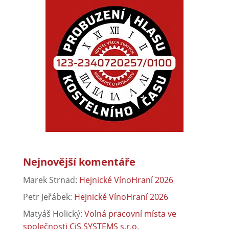
Nejnovější komentáře
Marek Strnad
:
Hejnické VínoHraní 2026
Petr Jeřábek
:
Hejnické VínoHraní 2026
Matyáš Holický
:
Volná pracovní místa ve
společnosti CiS SYSTEMS s.r.o.