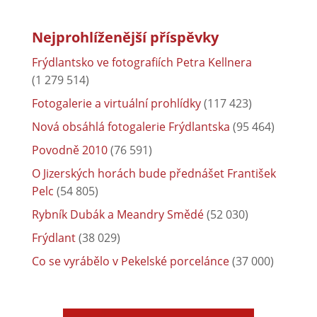
Nejprohlíženější příspěvky
Frýdlantsko ve fotografiích Petra Kellnera
(1 279 514)
Fotogalerie a virtuální prohlídky
(117 423)
Nová obsáhlá fotogalerie Frýdlantska
(95 464)
Povodně 2010
(76 591)
O Jizerských horách bude přednášet František
Pelc
(54 805)
Rybník Dubák a Meandry Smědé
(52 030)
Frýdlant
(38 029)
Co se vyrábělo v Pekelské porcelánce
(37 000)