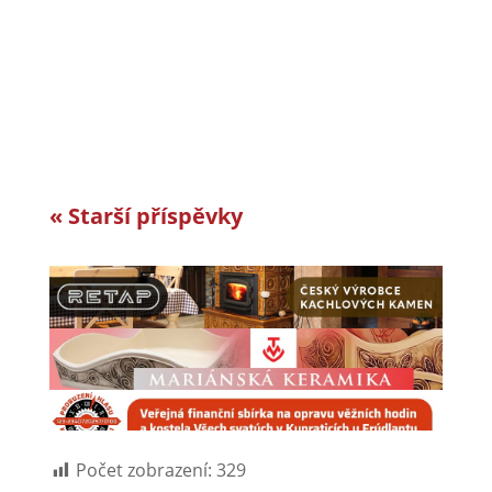
London roky jedním z nejlepších
zaměstnavatelů v celosvětovém srovnání.
Vyvíjíme a vyrábíme specifická řešení kabelové
konfekce...
« Starší příspěvky
Počet zobrazení:
329