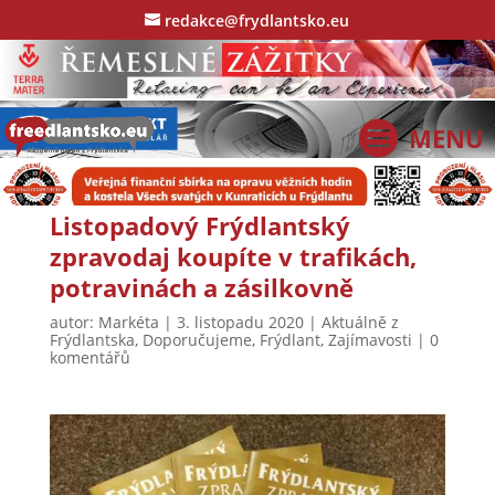
redakce@frydlantsko.eu
Listopadový Frýdlantský
zpravodaj koupíte v trafikách,
potravinách a zásilkovně
autor:
Markéta
|
3. listopadu 2020
|
Aktuálně z
Frýdlantska
,
Doporučujeme
,
Frýdlant
,
Zajímavosti
|
0
komentářů