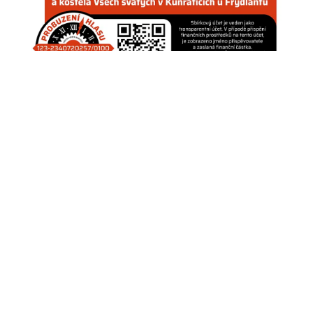
43. Letní jazzová dílna Karla Velebného opět
oživí Frýdlant Frýdlant se i letos stane dějištěm