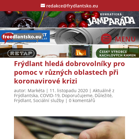
redakce@frydlantsko.eu
Frýdlant hledá dobrovolníky pro
pomoc v různých oblastech při
koronavirové krizi
autor:
Markéta
|
11. listopadu 2020
|
Aktuálně z
Frýdlantska
,
COVID-19
,
Doporučujeme
,
Důležité
,
Frýdlant
,
Sociální služby
|
0 komentářů