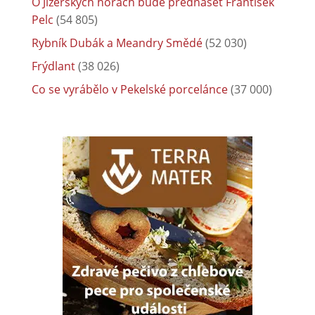
O Jizerských horách bude přednášet František
Pelc
(54 805)
Rybník Dubák a Meandry Smědé
(52 030)
Frýdlant
(38 026)
Co se vyrábělo v Pekelské porcelánce
(37 000)