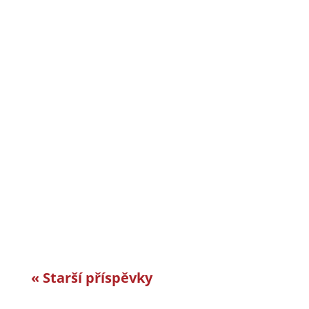
CiS systems s.r.o. je již téměř 30 let inovativním
a úspěšným rodinným podnikem v Jizerských
horách a je dle auditorské společnosti Intertek-
London roky jedním z nejlepších
zaměstnavatelů v celosvětovém srovnání.
Vyvíjíme a vyrábíme specifická řešení kabelové
konfekce...
« Starší příspěvky