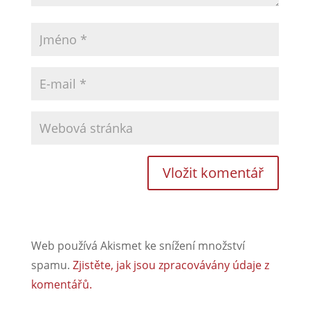
Web používá Akismet ke snížení množství
spamu.
Zjistěte, jak jsou zpracovávány údaje z
komentářů.