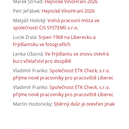
Marek Strnad
:
Hejnické VínoHraní 2026
Petr Jeřábek
:
Hejnické VínoHraní 2026
Matyáš Holický
:
Volná pracovní místa ve
společnosti CiS SYSTEMS s.r.o.
Lucie Zralá
:
Srpen 1968 na Liberecku a
Frýdlantsku ve fotografiích
Lenka Úžasná
:
Ve Frýdlantu se znovu otevírá
kurz včelařství pro dospělé
Vladimír Franko
:
Společnost ETK Check, s.r.o.
přijme nové pracovníky pro pracoviště Liberec
Vladimír Franko
:
Společnost ETK Check, s.r.o.
přijme nové pracovníky pro pracoviště Liberec
Martin Hodonicky
:
Sběrný dvůr je otevřen jinak