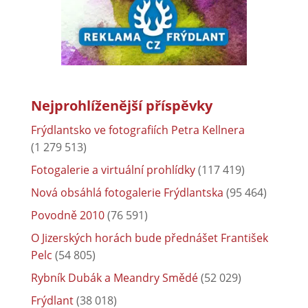
Nejprohlíženější příspěvky
Frýdlantsko ve fotografiích Petra Kellnera
(1 279 513)
Fotogalerie a virtuální prohlídky
(117 419)
Nová obsáhlá fotogalerie Frýdlantska
(95 464)
Povodně 2010
(76 591)
O Jizerských horách bude přednášet František
Pelc
(54 805)
Rybník Dubák a Meandry Smědé
(52 029)
Frýdlant
(38 018)