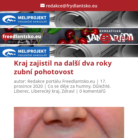
redakce@frydlantsko.eu
Kraj zajistil na další dva roky
zubní pohotovost
autor:
Redakce portálu Freedlantsko.eu
|
17.
prosince 2020
|
Co se děje za humny
,
Důležité
,
Liberec
,
Liberecký kraj
,
Zdraví
|
0 komentářů