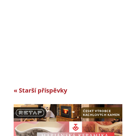
CiS systems s.r.o. je již téměř 30 let inovativním
a úspěšným rodinným podnikem v Jizerských
horách a je dle auditorské společnosti Intertek-
London roky jedním z nejlepších
zaměstnavatelů v celosvětovém srovnání.
Vyvíjíme a vyrábíme specifická řešení kabelové
konfekce...
« Starší příspěvky