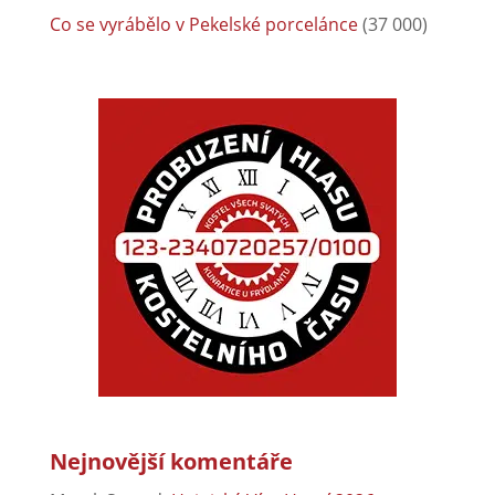
Co se vyrábělo v Pekelské porcelánce
(37 000)
Nejnovější komentáře