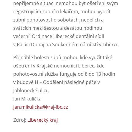
nepříjemné situaci nemohou být ošetřeni svým
registrujícím zubním lékařem, mohou využít
zubní pohotovost o sobotách, nedělích a
svátcích mezi šestou a desátou hodinou
večerní. Ordinace Liberecké dentální sídlí
v Paláci Dunaj na Soukenném náměstí v Liberci.
Při náhlé bolesti zubů mohou lidé využít také
ošetření v Krajské nemocnici Liberec, kde
pohotovostní služba funguje od 8 do 13 hodin
v budově H – Oddělení následné péče v
Jablonecké ulici.
Jan Mikulička
jan.mikulicka@kraj-lbc.cz
Zdroj:
Liberecký kraj