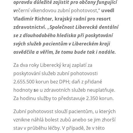
opravdu důležité zajistit pro občany fungující
v
e
černí víkendovou zubní pohotovost,“
uvedl
Vladimír Richter, krajský radní pro resort
zdravotnictví.
„
Společnost Liberecká dentální
se z dlouhodobého hlediska při poskytování
svých služeb pacientům v Libereckém kraji
osvědčila a věřím, že tomu bude tak i nadále.
Za dva roky Liberecký kraj zaplatí za
poskytování služeb zubní pohotovosti
2.655.500 korun bez DPH; daň z přidané
hodnoty
s
e u zdravotních služeb neuplatňuje.
Za hodinu služby to představuje 2.350 korun.
Zubní pohotovost slouží pacientům, u kterých
vznikne náhlá bolest zubů anebo se jim zhorší
stav v průběhu léčby. V případě, že v této