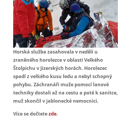
Horská služba zasahovala v neděli u
zraněného horolezce v oblasti Velkého
Štolpichu v Jizerských horách. Horolezec
spadl z velkého kusu ledu a nebyl schopný
pohybu. Záchranáři muže pomocí lanové
techniky dostali až na cestu a poté k sanitce,
muž skončil v jablonecké nemocnici.
Více se dočtete
zde
.