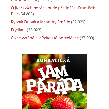
O Jizerských horách bude přednášet František
Pelc
(54 805)
Rybník Dubák a Meandry Smědé
(52 029)
Frýdlant
(38 023)
Co se vyrábělo v Pekelské porcelánce
(37 000)