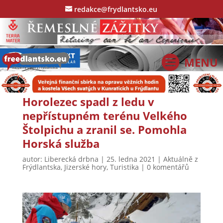
redakce@frydlantsko.eu
Horolezec spadl z ledu v
nepřístupném terénu Velkého
Štolpichu a zranil se. Pomohla
Horská služba
autor:
Liberecká drbna
|
25. ledna 2021
|
Aktuálně z
Frýdlantska
,
Jizerské hory
,
Turistika
|
0 komentářů