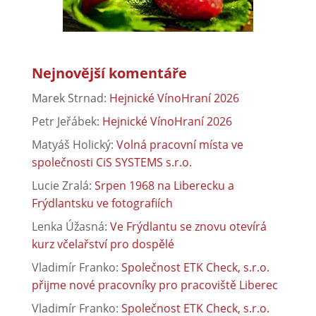
Nejnovější komentáře
Marek Strnad
:
Hejnické VínoHraní 2026
Petr Jeřábek
:
Hejnické VínoHraní 2026
Matyáš Holický
:
Volná pracovní místa ve
společnosti CiS SYSTEMS s.r.o.
Lucie Zralá
:
Srpen 1968 na Liberecku a
Frýdlantsku ve fotografiích
Lenka Úžasná
:
Ve Frýdlantu se znovu otevírá
kurz včelařství pro dospělé
Vladimír Franko
:
Společnost ETK Check, s.r.o.
přijme nové pracovníky pro pracoviště Liberec
Vladimír Franko
:
Společnost ETK Check, s.r.o.