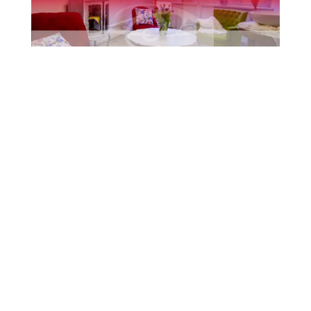
43. Letní jazzová dílna Karla Velebného opět
oživí Frýdlant Frýdlant se i letos stane dějištěm
jedné z nejvýznamnějších jazzových událostí v