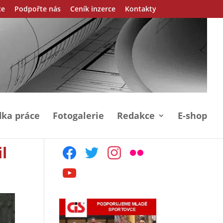
ce
Podpořte nás
Ceník inzerce
Kontakty
ka práce
Fotogalerie
Redakce
E-shop
il
facebook
twitter
instagram
flickr
youtube