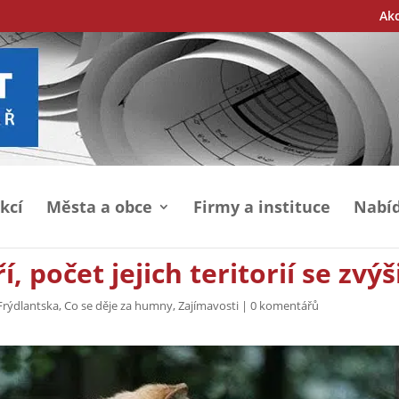
Ak
kcí
Města a obce
Firmy a instituce
Nabíd
 počet jejich teritorií se zvýš
Frýdlantska
,
Co se děje za humny
,
Zajímavosti
|
0 komentářů