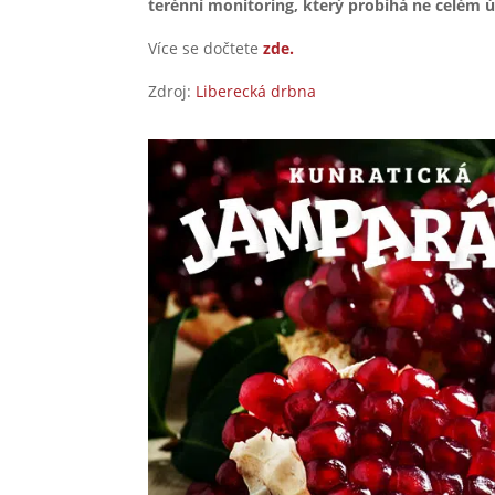
terénní monitoring, který probíhá ne celém 
Více se dočtete
zde.
Zdroj:
Liberecká drbna