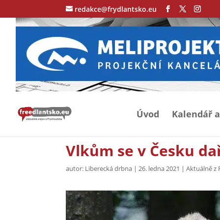
redakce@frydlantsko.eu
Úvod
Kalendář a
Vlkům se v Česku daří,
autor:
Liberecká drbna
|
26. ledna 2021
|
Aktuálně z 