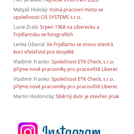
Matyáš Holický
:
Volná pracovní místa ve
společnosti CiS SYSTEMS s.r.o.
Lucie Zralá
:
Srpen 1968 na Liberecku a
Frýdlantsku ve fotografiích
Lenka Úžasná
:
Ve Frýdlantu se znovu otevírá
kurz včelařství pro dospělé
Vladimír Franko
:
Společnost ETK Check, s.r.o.
přijme nové pracovníky pro pracoviště Liberec
Vladimír Franko
:
Společnost ETK Check, s.r.o.
přijme nové pracovníky pro pracoviště Liberec
Martin Hodonicky
:
Sběrný dvůr je otevřen jinak