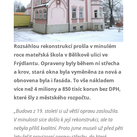
Rozsáhlou rekonstrukcí prošla v minulém
roce mateřská škola v Bělíkově ulici ve
Frýdlantu. Opraveny byly během ní střecha
a krov, stará okna byla vyměněna za nová a
obnovena byla i fasáda. To vše nákladem
více než 4 miliony a 850 tisíc korun bez DPH,
které šly z městského rozpočtu.
„Budova z 19. století si už větší opravu zasloužila.
V minulosti sice došlo k její rekonstrukci, ale ta
nebyla příliš kvalitní. Proto jsme museli už před pěti
lety řešit provizorní opravu střechy, do které