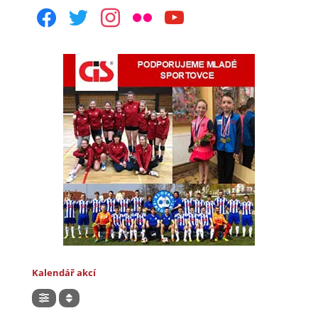
facebook
twitter
instagram
flickr
youtube
Kalendář akcí