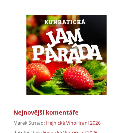
Nejnovější komentáře
Marek Strnad
:
Hejnické VínoHraní 2026
Petr Jeřábek
:
Hejnické VínoHraní 2026