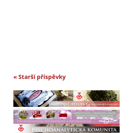
CiS systems s.r.o. je již téměř 30 let inovativním
a úspěšným rodinným podnikem v Jizerských
horách a je dle auditorské společnosti Intertek-
London roky jedním z nejlepších
zaměstnavatelů v celosvětovém srovnání.
Vyvíjíme a vyrábíme specifická řešení kabelové
konfekce...
« Starší příspěvky