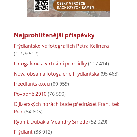
Nejprohlíženější příspěvky
Frýdlantsko ve fotografiích Petra Kellnera
(1 279 512)
Fotogalerie a virtuální prohlídky
(117 414)
Nová obsáhlá fotogalerie Frýdlantska
(95 463)
freedlantsko.eu
(80 959)
Povodně 2010
(76 590)
O Jizerských horách bude přednášet František
Pelc
(54 805)
Rybník Dubák a Meandry Smědé
(52 029)
Frýdlant
(38 012)