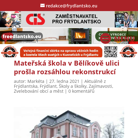
redakce@frydlantsko.eu
Mateřská škola v Bělíkově ulici
prošla rozsáhlou rekonstrukcí
autor:
Markéta
|
27. ledna 2021
|
Aktuálně z
Frýdlantska
,
Frýdlant
,
Školy a školky
,
Zajímavosti
,
Zvelebování obcí a měst
|
0 komentářů