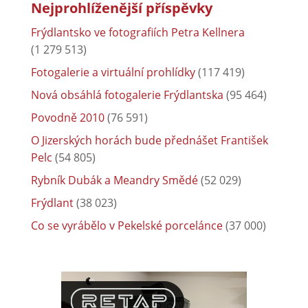
Nejprohlíženější příspěvky
Frýdlantsko ve fotografiích Petra Kellnera
(1 279 513)
Fotogalerie a virtuální prohlídky
(117 419)
Nová obsáhlá fotogalerie Frýdlantska
(95 464)
Povodně 2010
(76 591)
O Jizerských horách bude přednášet František
Pelc
(54 805)
Rybník Dubák a Meandry Smědé
(52 029)
Frýdlant
(38 023)
Co se vyrábělo v Pekelské porcelánce
(37 000)