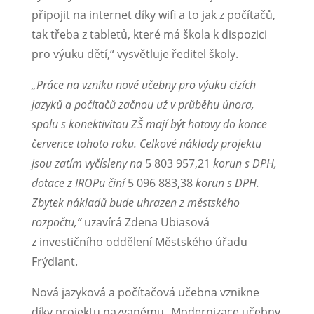
připojit na internet díky wifi a to jak z počítačů,
tak třeba z tabletů, které má škola k dispozici
pro výuku dětí,“ vysvětluje ředitel školy.
„Práce na vzniku nové učebny pro výuku cizích
jazyků a počítačů začnou už v průběhu února,
spolu s konektivitou ZŠ mají být hotovy do konce
července tohoto roku. Celkové náklady projektu
jsou zatím vyčísleny na
5 803 957,21
korun s DPH,
dotace z IROPu činí
5 096 883,38
korun s DPH.
Zbytek nákladů bude uhrazen z městského
rozpočtu,“
uzavírá Zdena Ubiasová
z investičního oddělení Městského úřadu
Frýdlant.
Nová jazyková a počítačová učebna vznikne
díky projektu nazvanému „Modernizace učebny