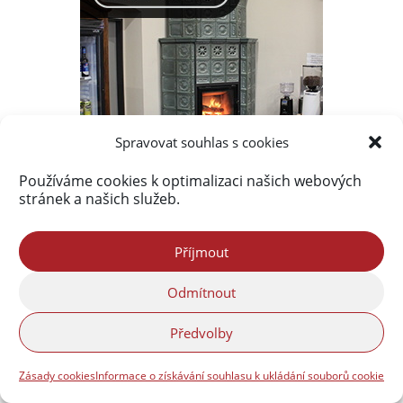
Spravovat souhlas s cookies
Používáme cookies k optimalizaci našich webových
stránek a našich služeb.
Nejnovější komentáře
Příjmout
Marek Strnad
:
Hejnické VínoHraní 2026
Odmítnout
Petr Jeřábek
:
Hejnické VínoHraní 2026
Předvolby
Matyáš Holický
:
Volná pracovní místa ve
společnosti CiS SYSTEMS s.r.o.
Zásady cookies
Informace o získávání souhlasu k ukládání souborů cookie
Lucie Zralá
:
Srpen 1968 na Liberecku a