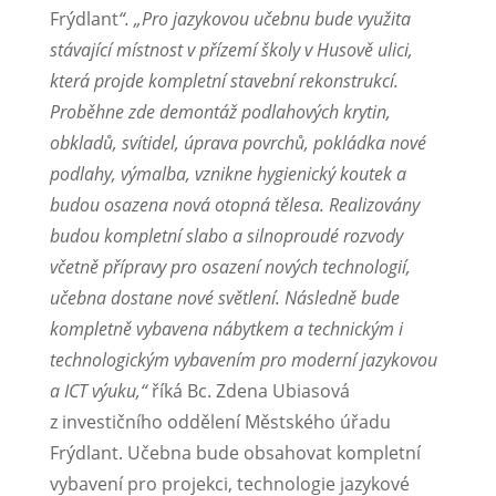
Frýdlant
“. „
Pro jazykovou učebnu bude využita
stávající místnost v přízemí školy v Husově ulici,
která projde kompletní stavební rekonstrukcí.
Proběhne zde demontáž podlahových krytin,
obkladů, svítidel, úprava povrchů, pokládka nové
podlahy, výmalba, vznikne hygienický koutek a
budou osazena nová otopná tělesa. Realizovány
budou kompletní slabo a silnoproudé rozvody
včetně přípravy pro osazení nových technologií,
učebna dostane nové světlení. Následně bude
kompletně vybavena nábytkem a technickým i
technologickým vybavením pro moderní jazykovou
a ICT výuku,“
říká Bc. Zdena Ubiasová
z investičního oddělení Městského úřadu
Frýdlant. Učebna bude obsahovat kompletní
vybavení pro projekci, technologie jazykové