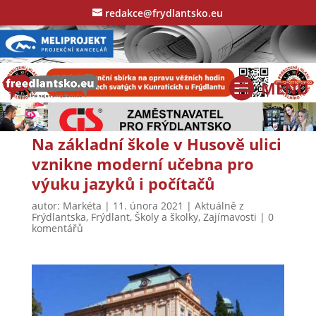
redakce@frydlantsko.eu
Na základní škole v Husově ulici
vznikne moderní učebna pro
výuku jazyků i počítačů
autor:
Markéta
|
11. února 2021
|
Aktuálně z
Frýdlantska
,
Frýdlant
,
Školy a školky
,
Zajímavosti
|
0
komentářů