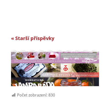
Vyvíjíme a vyrábíme specifická řešení kabelové
konfekce...
« Starší příspěvky
Počet zobrazení:
830