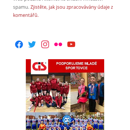
spamu.
Zjistěte, jak jsou zpracovávány údaje z
komentářů.
facebook
twitter
instagram
flickr
youtube