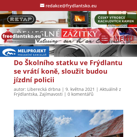
redakce@frydlantsko.eu
Do Školního statku ve Frýdlantu
se vrátí koně, sloužit budou
jízdní policii
autor:
Liberecká drbna
|
9. května 2021
|
Aktuálně z
Frýdlantska
,
Zajímavosti
|
0 komentářů