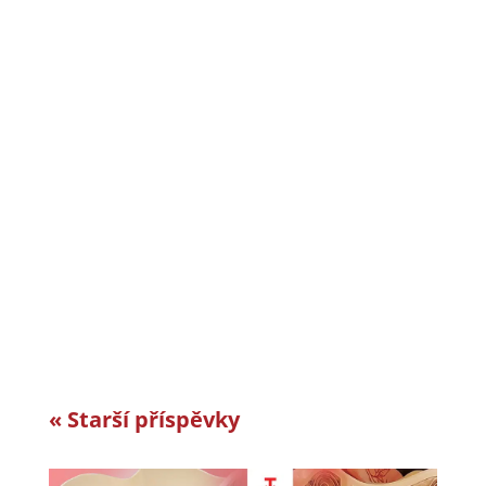
CiS systems s.r.o. je již téměř 30 let inovativním
a úspěšným rodinným podnikem v Jizerských
horách a je dle auditorské společnosti Intertek-
London roky jedním z nejlepších
zaměstnavatelů v celosvětovém srovnání.
Vyvíjíme a vyrábíme specifická řešení kabelové
konfekce...
« Starší příspěvky