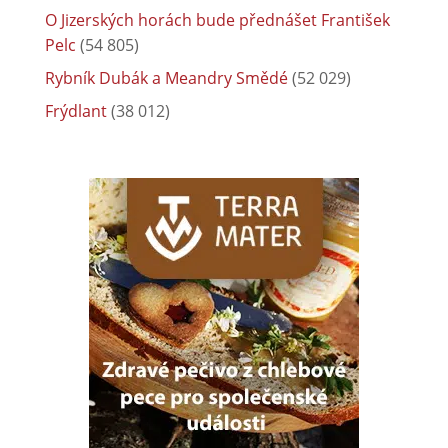
O Jizerských horách bude přednášet František
Pelc
(54 805)
Rybník Dubák a Meandry Smědé
(52 029)
Frýdlant
(38 012)