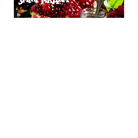
43. Letní jazzová dílna Karla Velebného opět
oživí Frýdlant Frýdlant se i letos stane dějištěm
jedné z nejvýznamnějších jazzových událostí v