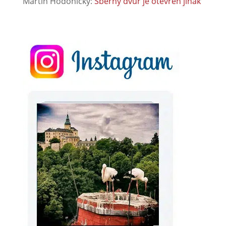
Martin Hodonicky
:
Sběrný dvůr je otevřen jinak