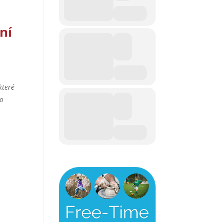
ní
které
lo