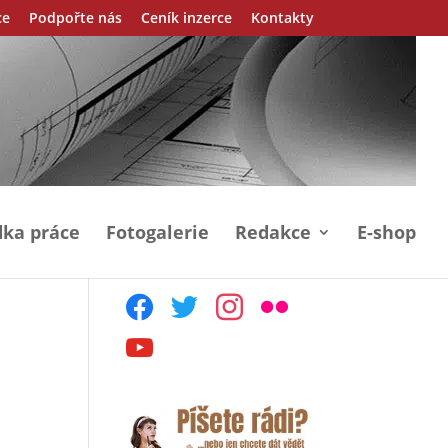
ce
Podpořte nás
Ceník inzerce
Kontakty
ka práce
Fotogalerie
Redakce
E-shop
facebook
twitter
instagram
flickr
youtube