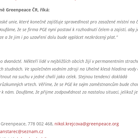
ně Greenpeace ČR, říká:
ké unie, které konečně zajišťuje spravedlnost pro zasažené místní na 
oufáme, že se firma PGE nyní postaví k rozhodnutí čelem a zajistí, aby j
e a že jim i po uzavření dolu bude vyplácet nezkrácený plat.”
o dvanácté. Někteří lidé v nejbližších obcích žijí v permanentním strach
vých studnách. Ve společném vodním zdroji na Uhelné klesá hladina vody
tnout na suchu v jedné chvíli jako celek. Stejnou tendenci dokládá
 průzkumných vrtech. Věříme, že se PGE ke svým zaměstnancům bude cho
ky k nám. Doufáme, že přijme zodpovědnost za nastalou situaci, jelikož je
 Greenpeace, 778 002 468,
nikol.krejcova@greenpeace.org
lanstarec@seznam.cz