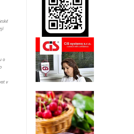
české
ejí
u o
 o
vat v