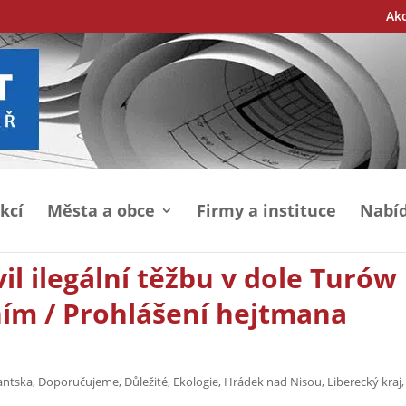
Ak
kcí
Města a obce
Firmy a instituce
Nabíd
il ilegální těžbu v dole Turów
ím / Prohlášení hejtmana
antska
,
Doporučujeme
,
Důležité
,
Ekologie
,
Hrádek nad Nisou
,
Liberecký kraj
,