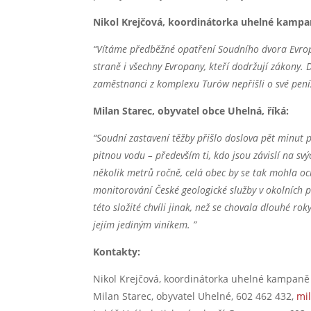
Nikol Krejčová, koordinátorka uhelné kampa
“Vítáme předběžné opatření Soudního dvora Evrops
straně i všechny Evropany, kteří dodržují zákony. D
zaměstnanci z komplexu Turów nepřišli o své peníz
Milan Starec, obyvatel obce Uhelná, říká:
“Soudní zastavení těžby přišlo doslova pět minut p
pitnou vodu – především ti, kdo jsou závislí na s
několik metrů ročně, celá obec by se tak mohla oci
monitorování České geologické služby v okolních
této složité chvíli jinak, než se chovala dlouhé ro
jejím jediným viníkem. ”
Kontakty:
Nikol Krejčová, koordinátorka uhelné kampaně
Milan Starec, obyvatel Uhelné, 602 462 432,
mi