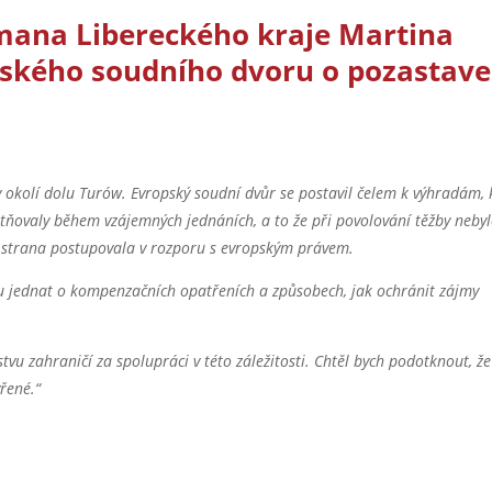
tmana Libereckého kraje Martina
pského soudního dvoru o pozastave
v okolí dolu Turów. Evropský soudní dvůr se postavil čelem k výhradám, 
tňovaly během vzájemných jednáních, a to že při povolování těžby neby
 strana postupovala v rozporu s evropským právem.
olu jednat o kompenzačních opatřeních a způsobech, jak ochránit zájmy
.
tvu zahraničí za spolupráci v této záležitosti. Chtěl bych podotknout, že
evřené.“