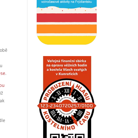
lobě
ou
ese
.
obu
iž
tak
dle