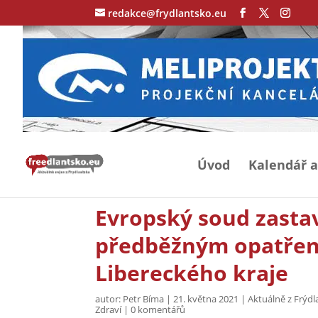
redakce@frydlantsko.eu
Úvod
Kalendář a
Evropský soud zastav
předběžným opatřen
Libereckého kraje
autor:
Petr Bíma
|
21. května 2021
|
Aktuálně z Frýdl
Zdraví
|
0 komentářů