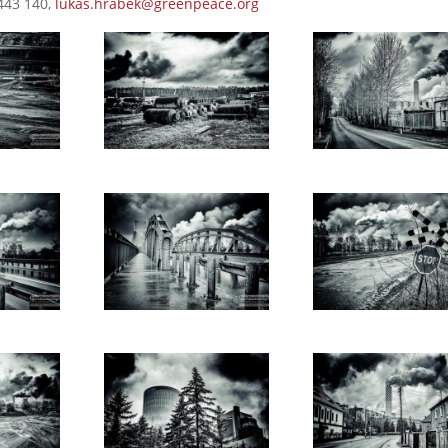
443 140,
lukas.hrabek@greenpeace.org