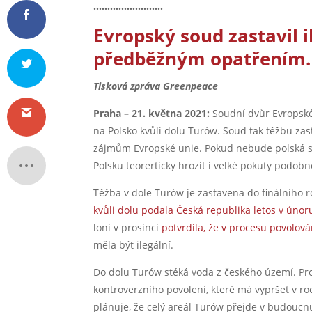
…………………….
Evropský soud zastavil i
předběžným opatřením. 
Tisková zpráva Greenpeace
Praha – 21. května 2021:
Soudní dvůr Evropsk
na Polsko kvůli dolu Turów. Soud tak těžbu zas
zájmům Evropské unie. Pokud nebude polská st
Polsku teorerticky hrozit i velké pokuty podob
Těžba v dole Turów je zastavena do finálního 
kvůli dolu podala Česká republika letos v úno
loni v prosinci
potvrdila, že v procesu povolová
měla být ilegální.
Do dolu Turów stéká voda z českého území. P
kontroverzního povolení, které má vypršet v ro
plánuje, že celý areál Turów přejde v budoucn