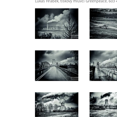
Lukáš Hrábek, tiskový mluvčí Greenpeace, 603 