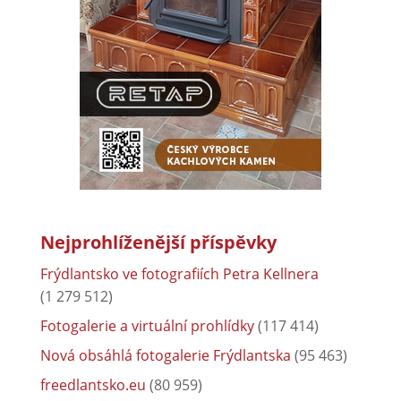
Nejprohlíženější příspěvky
Frýdlantsko ve fotografiích Petra Kellnera
(1 279 512)
Fotogalerie a virtuální prohlídky
(117 414)
Nová obsáhlá fotogalerie Frýdlantska
(95 463)
freedlantsko.eu
(80 959)