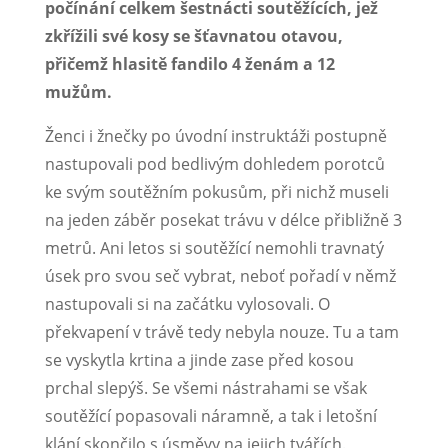
počínání celkem šestnácti soutěžících, jež
zkřížili své kosy se šťavnatou otavou,
přičemž hlasitě fandilo 4 ženám a 12
mužům.
Ženci i žnečky po úvodní instruktáži postupně
nastupovali pod bedlivým dohledem porotců
ke svým soutěžním pokusům, při nichž museli
na jeden záběr posekat trávu v délce přibližně 3
metrů. Ani letos si soutěžící nemohli travnatý
úsek pro svou seč vybrat, neboť pořadí v němž
nastupovali si na začátku vylosovali. O
překvapení v trávě tedy nebyla nouze. Tu a tam
se vyskytla krtina a jinde zase před kosou
prchal slepýš. Se všemi nástrahami se však
soutěžící popasovali náramně, a tak i letošní
klání skončilo s úsměvy na jejich tvářích.