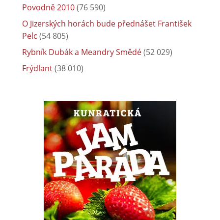
Povodně 2010
(76 590)
O Jizerských horách bude přednášet František
Pelc
(54 805)
Rybník Dubák a Meandry Smědé
(52 029)
Frýdlant
(38 010)