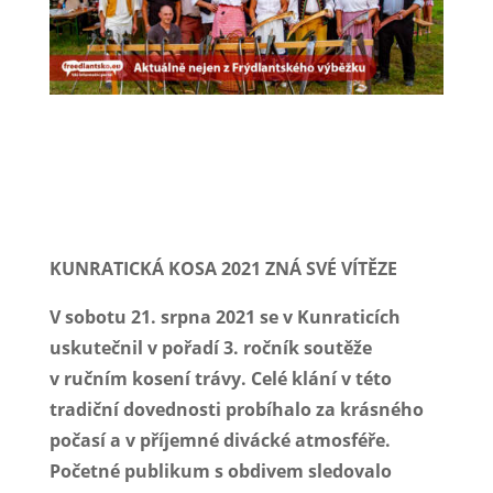
Kompletní fotogalerie zde:
https://flic.kr/s/aHsmWsE5Jt
KUNRATICKÁ KOSA 2021 ZNÁ SVÉ VÍTĚZE
V sobotu 21. srpna 2021 se v Kunraticích
uskutečnil v pořadí 3. ročník soutěže
v ručním kosení trávy. Celé klání v této
tradiční dovednosti probíhalo za krásného
počasí a v příjemné divácké atmosféře.
Početné publikum s obdivem sledovalo