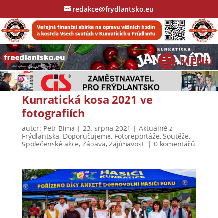
redakce@frydlantsko.eu
Kunratická kosa 2021 ve
fotografiích
autor:
Petr Bíma
|
23. srpna 2021
|
Aktuálně z
Frýdlantska
,
Doporučujeme
,
Fotoreportáže
,
Soutěže
,
Společenské akce
,
Zábava
,
Zajímavosti
|
0 komentářů