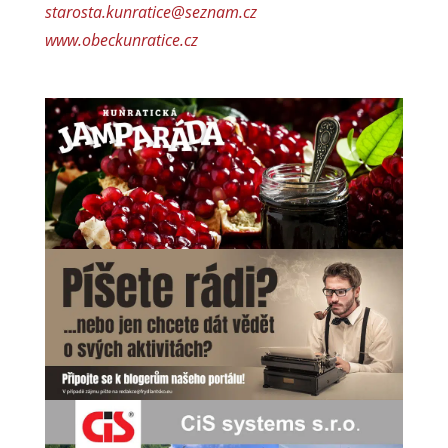
starosta.kunratice@seznam.cz
www.obeckunratice.cz