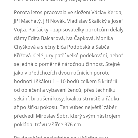
Porota letos pracovala ve složení Václav Kerda,
Jiří Machatý, Jiří Novák, Vladislav Skalický a Josef
Vojta. Parťačky – zapisovatelky porotcům dělaly
dámy Edita Balcarová, Iva Čapková, Monika
Chyšková a slečny Elča Podobská a Sabča
Křížová. Celé jury patří velké poděkování, neboť
se jedná o poměrně náročnou činnost. Stejně
jako v předchozích dvou ročnících porotci
hodnotili škálou 1 – 10 bodů celkem 5 kritérií
od oblečení a vybavení ženců, přes techniku
sekání, broušení kosy, kvalitu strniště a řádku
až po šířku pokosu. Ten vůbec největší záběr
předvedl Miroslav Šobr, který svým nástrojem
pokládal trávu v šířce 376 cm.
Po dosekání posledního soutěžícího se u