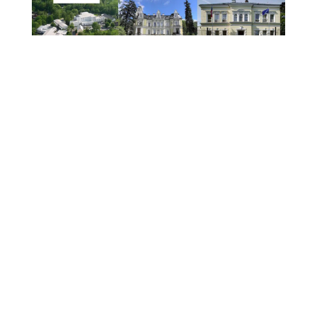
43. Letní jazzová dílna Karla Velebného opět
oživí Frýdlant Frýdlant se i letos stane dějištěm
jedné z nejvýznamnějších jazzových událostí v