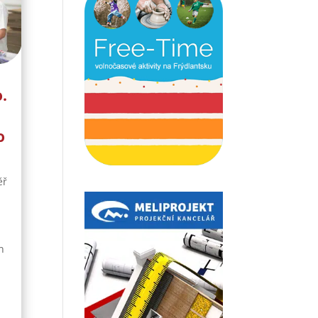
o.
o
ěř
é
n