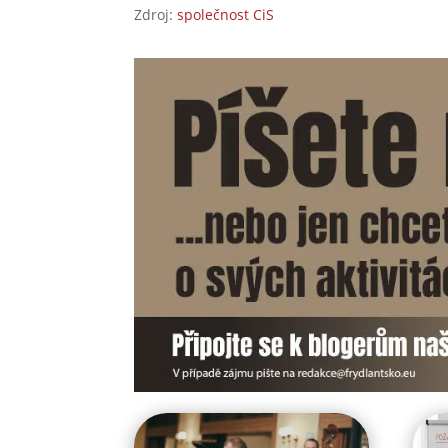
Zdroj:
společnost CiS