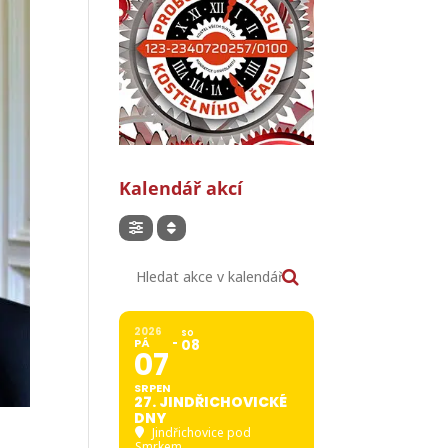
Kalendář akcí
Hledat akce v kalendáři
2026
SO
PÁ
08
07
SRPEN
27. JINDŘICHOVICKÉ
DNY
Jindřichovice pod
Smrkem