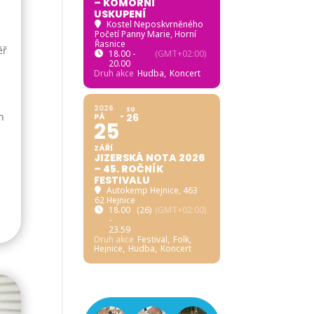
– KOMORNÍ
USKUPENÍ
Kostel Neposkvrněného
Početí Panny Marie, Horní
Řasnice
ěř
18.00 -
(GMT+02:00)
20.00
Druh akce
Hudba,
Koncert
é
2026
SO
n
PÁ
26
25
ZÁŘÍ
JIZERSKÁ NOTA 2026
– 45. ROČNÍK
FESTIVALU
Autokemp Hejnice
, 463
62 Hejnice
18.00
(26)
(GMT+02:00)
-
23.59
Druh akce
Festival,
Folk,
Hejnice,
Hudba,
Koncert