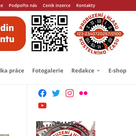
ce
Podpořte nás
Ceník inzerce
Kontakty
ka práce
Fotogalerie
Redakce
E-shop
facebook
twitter
instagram
flickr
youtube