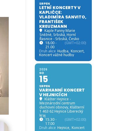
SRPEN
LETNÍ KONCERTY V
KAPLIČCE:
VLADIMÍRA SANVITO,
FRANTIŠEK
KREUZMANN
Kaple Panny Marie
Sněžné, Srbská
, Horní
Řasnice - Srbská, Česko
18.00 -
(GMT+02:00)
21.00
Druh akce
Hudba,
Koncert,
Koncert vážné hudby
2026
SO
15
SRPEN
VARHANNÍ KONCERT
V HEJNICÍCH
Klášter Hejnice -
Mezinárodní centrum
duchovní obnovy
, Klášterní
1 463 62 Hejnice Liberecký
kraj
15.30 -
(GMT+02:00)
17.00
Druh akce
Hejnice,
Koncert