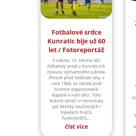
Fotbalové srdce
Kunratic bije už 60
let / Fotoreportáž
V sobotu 13. června ožil
fotbalový areál v Kunraticích
oslavou významného jubilea.
Přesně před šedesáti lety, v
roce 1966, se začala psát
historie organizované
kopané v naší obci. Toto
st
krásné výročí si nenechaly
ujít desítky současných i
bývalých hráčů,
funkcionářů,...
číst více
ú