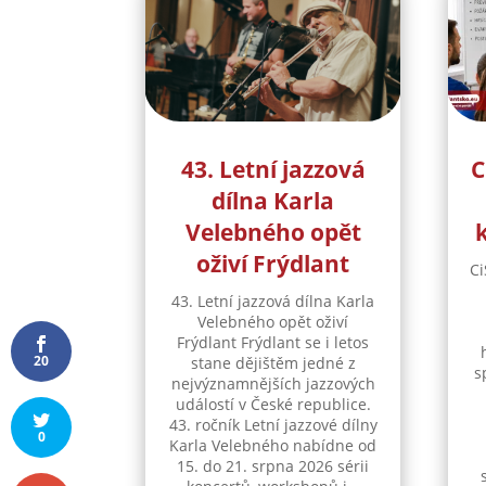
43. Letní jazzová
C
dílna Karla
Velebného opět
oživí Frýdlant
Ci
43. Letní jazzová dílna Karla
Velebného opět oživí
Frýdlant Frýdlant se i letos
20
stane dějištěm jedné z
s
nejvýznamnějších jazzových
událostí v České republice.
43. ročník Letní jazzové dílny
0
Karla Velebného nabídne od
15. do 21. srpna 2026 sérii