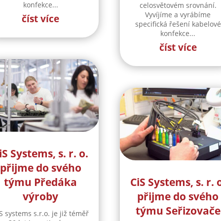
konfekce...
celosvětovém srovnání.
Vyvíjíme a vyrábíme
číst více
specifická řešení kabelové
konfekce...
číst více
iS Systems, s. r. o.
přijme do svého
týmu Předáka
CiS Systems, s. r. 
výroby
přijme do svého
týmu Seřizovače
S systems s.r.o. je již téměř