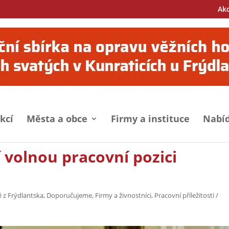
Ak
kcí
Města a obce
Firmy a instituce
Nabíd
í volnou pracovní pozici
 z Frýdlantska
,
Doporučujeme
,
Firmy a živnostníci
,
Pracovní příležitosti /