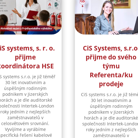
iS systems, s. r. o.
CiS Systems, s.r.o
přijme
přijme do svého
koordinátora HSE
týmu
Referenta/ku
S systems s.r.o. je již téměř
30 let inovativním a
prodeje
úspěšným rodinným
podnikem v Jizerských
CiS systems s.r.o. je již tém
horách a je dle auditorské
30 let inovativním a
polečnosti Intertek-London
úspěšným rodinným
roky jedním z nejlepších
podnikem v Jizerských
zaměstnavatelů v
horách a je dle auditorsk
celosvětovém srovnání.
společnosti Intertek-Londo
Vyvíjíme a vyrábíme
roky jedním z nejlepších
specifická řešení kabelové
zaměstnavatelů v