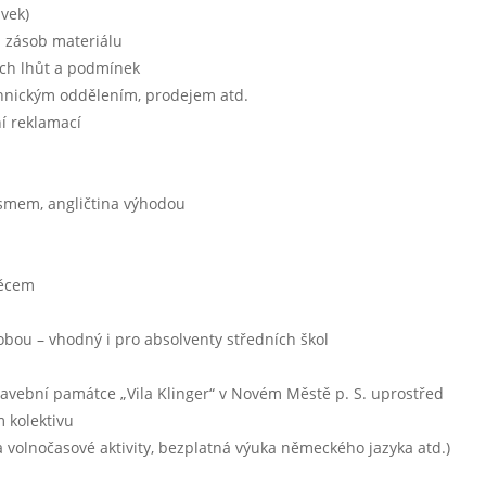
ávek)
a zásob materiálu
ích lhůt a podmínek
chnickým oddělením, prodejem atd.
ní reklamací
ísmem, angličtina výhodou
 věcem
bou – vhodný i pro absolventy středních škol
 stavební památce „Vila Klinger“ v Novém Městě p. S. uprostřed
 kolektivu
 volnočasové aktivity, bezplatná výuka německého jazyka atd.)