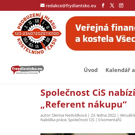
redakce@frydlantsko.eu
Úvod
Kalendář a
Společnost CiS nabíz
„Referent nákupu“
autor:
Denisa Nedvídková
|
23. ledna 2022
|
Aktuálně
Nabídka práce
,
Společnost CiS
|
0 komentářů