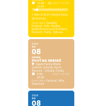
13.00 -
(8)
(GMT+02:00)
23.59
1 den 6:20:20 (zbývá času
do konce)
Druh akce
Divadlo,
Festival,
Folk,
Hudba,
Jindřichovice pod Smrkem,
Koncert,
Party,
Zábava
2026
SO
08
SRPEN
POUŤ NA SRBSKÉ
Kaple Panny Marie
Sněžné, Srbská
, Horní
Řasnice - Srbská, Česko
9.00 -
(GMT+02:00)
20.00
Druh akce
Festival,
Mše,
Slavnosti
2026
SO
08