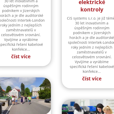
30 let inovativním a
elektrické
úspěšným rodinným
kontroly
podnikem v Jizerských
horách a je dle auditorské
CiS systems s.r.o. je již tém
polečnosti Intertek-London
30 let inovativním a
roky jedním z nejlepších
úspěšným rodinným
zaměstnavatelů v
podnikem v Jizerských
celosvětovém srovnání.
horách a je dle auditorsk
Vyvíjíme a vyrábíme
společnosti Intertek-Londo
specifická řešení kabelové
roky jedním z nejlepších
konfekce...
zaměstnavatelů v
číst více
celosvětovém srovnání.
Vyvíjíme a vyrábíme
specifická řešení kabelové
konfekce...
číst více