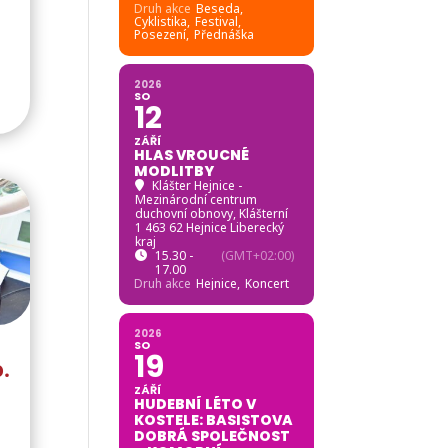
Druh akce
Beseda,
Cyklistika,
Festival,
Posezení,
Přednáška
2026
SO
12
ZÁŘÍ
HLAS VROUCNÉ
MODLITBY
Klášter Hejnice -
Mezinárodní centrum
duchovní obnovy
, Klášterní
1 463 62 Hejnice Liberecký
kraj
15.30 -
(GMT+02:00)
17.00
Druh akce
Hejnice,
Koncert
2026
SO
19
o.
ZÁŘÍ
HUDEBNÍ LÉTO V
KOSTELE: BASISTOVA
DOBRÁ SPOLEČNOST