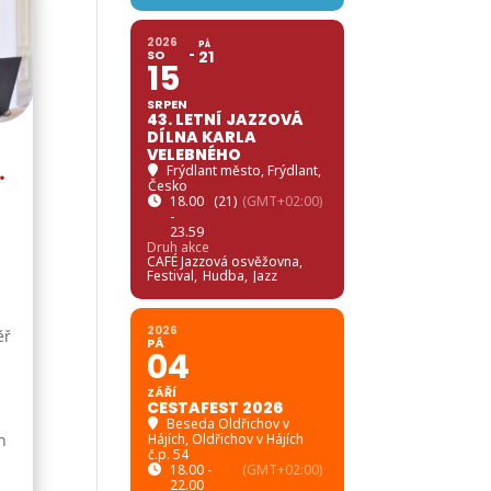
2026
PÁ
SO
21
15
SRPEN
43. LETNÍ JAZZOVÁ
DÍLNA KARLA
VELEBNÉHO
.
Frýdlant město
, Frýdlant,
Česko
18.00
(21)
(GMT+02:00)
-
23.59
Druh akce
CAFÉ Jazzová osvěžovna,
Festival,
Hudba,
Jazz
2026
ěř
PÁ
04
ZÁŘÍ
CESTAFEST 2026
é
Beseda Oldřichov v
Hájích
, Oldřichov v Hájích
n
č.p. 54
18.00 -
(GMT+02:00)
22.00