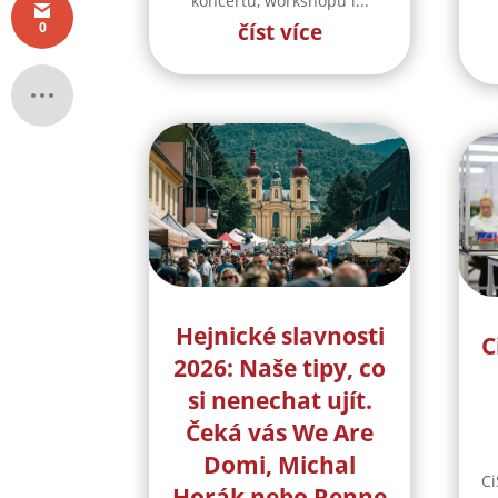
koncertů, workshopů i...
0
číst více
Hejnické slavnosti
C
2026: Naše tipy, co
si nenechat ujít.
Čeká vás We Are
Domi, Michal
Ci
Horák nebo Renne