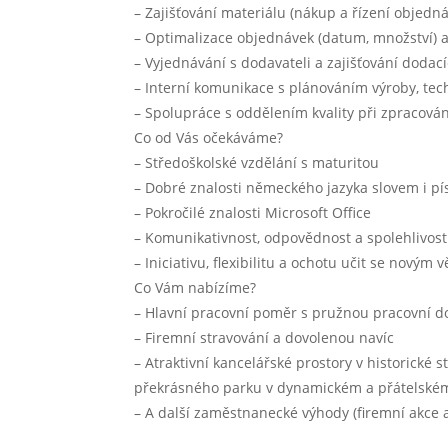
– Zajišťování materiálu (nákup a řízení objedn
– Optimalizace objednávek (datum, množství) 
– Vyjednávání s dodavateli a zajišťování dodac
– Interní komunikace s plánováním výroby, te
– Spolupráce s oddělením kvality při zpracová
Co od Vás očekáváme?
– Středoškolské vzdělání s maturitou
– Dobré znalosti německého jazyka slovem i p
– Pokročilé znalosti Microsoft Office
– Komunikativnost, odpovědnost a spolehlivost
– Iniciativu, flexibilitu a ochotu učit se novým
Co Vám nabízíme?
– Hlavní pracovní poměr s pružnou pracovní do
– Firemní stravování a dovolenou navíc
– Atraktivní kancelářské prostory v historické
překrásného parku v dynamickém a přátelském
– A další zaměstnanecké výhody (firemní akce a