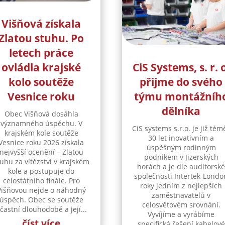
Višňová získala
Zlatou stuhu. Po
letech práce
ovládla krajské
CiS Systems, s. r. 
kolo soutěže
přijme do svého
Vesnice roku
týmu montážníh
dělníka
Obec Višňová dosáhla
významného úspěchu. V
CiS systems s.r.o. je již tém
krajském kole soutěže
30 let inovativním a
Vesnice roku 2026 získala
úspěšným rodinným
nejvyšší ocenění – Zlatou
podnikem v Jizerských
uhu za vítězství v krajském
horách a je dle auditorsk
kole a postupuje do
společnosti Intertek-Londo
celostátního finále. Pro
roky jedním z nejlepších
Višňovou nejde o náhodný
zaměstnavatelů v
úspěch. Obec se soutěže
celosvětovém srovnání.
častní dlouhodobě a její...
Vyvíjíme a vyrábíme
číst více
specifická řešení kabelové