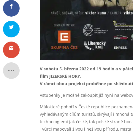
V sobotu 5. března 2022 od 19 hodin a v pát
film JIZERSKÉ HORY.
V rámci obou projekcí proběhne po shlédnutí 
Vstupenky je možné zakoupit již nyní na webo
Málokteré pohoří v České republice poznamenala
vyhledávaným cílům turistů, skrývají i mnohá t
technologiemi jak české, tak polské straně hor.
Tvůrci mapovali živou i neživou přírodu, místa 