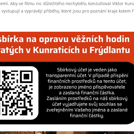
zemí. Aby ve filmu nic důležitého nechybělo, konzultoval Viktor Kun
u vystupují a vyprávějí příběhy, které jsou pro poznání kraje kolem 