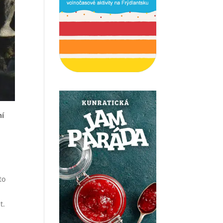
ní
to
t.