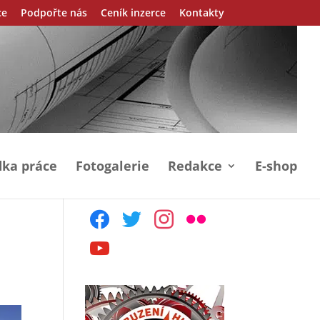
ce
Podpořte nás
Ceník inzerce
Kontakty
ka práce
Fotogalerie
Redakce
E-shop
facebook
twitter
instagram
flickr
youtube