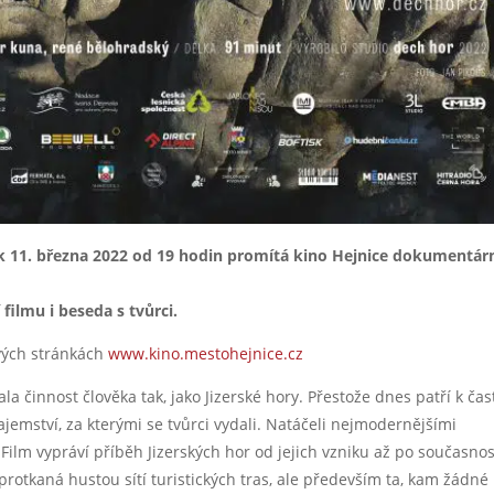
ek 11. března 2022 od 19 hodin promítá kino Hejnice dokumentár
filmu i beseda s tvůrci.
vých stránkách
www.kino.mestohejnice.cz
 činnost člověka tak, jako Jizerské hory. Přestože dnes patří k čas
ajemství, za kterými se tvůrci vydali. Natáčeli nejmodernějšími
 Film vypráví příběh Jizerských hor od jejich vzniku až po současnos
protkaná hustou sítí turistických tras, ale především ta, kam žádné