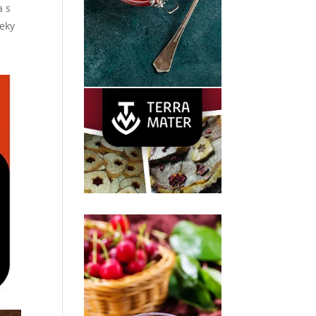
a s
řeky