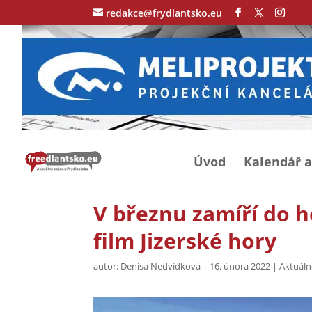
redakce@frydlantsko.eu
Úvod
Kalendář a
V březnu zamíří do 
film Jizerské hory
autor:
Denisa Nedvídková
|
16. února 2022
|
Aktuáln