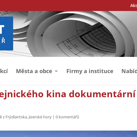
Ak
kcí
Města a obce
Firmy a instituce
Nabíd
hejnického kina dokumentární
ě z Frýdlantska
,
Jizerské hory
|
0 komentářů