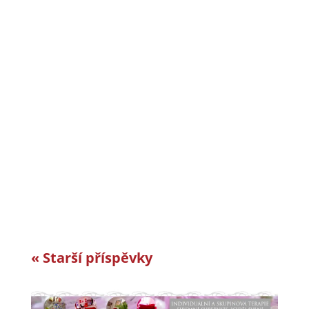
CiS systems s.r.o. je již téměř 30 let inovativním
a úspěšným rodinným podnikem v Jizerských
horách a je dle auditorské společnosti Intertek-
London roky jedním z nejlepších
zaměstnavatelů v celosvětovém srovnání.
Vyvíjíme a vyrábíme specifická řešení kabelové
konfekce...
« Starší příspěvky