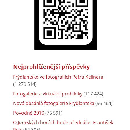
Nejprohlíženější příspěvky
Frýdlantsko ve fotografiích Petra Kellnera
(1 279 514)
Fotogalerie a virtuální prohlídky
(117 424)
Nová obsáhlá fotogalerie Frýdlantska
(95 464)
Povodně 2010
(76 591)
O Jizerských horách bude přednášet František
Pelc
(54 805)