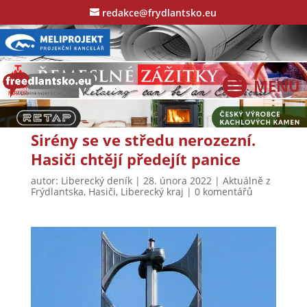
redakce@frydlantsko.eu
Sirény se ve středu nerozezní.
Hasiči chtějí předejít panice
autor:
Liberecký deník
|
28. února 2022
|
Aktuálně z
Frýdlantska
,
Hasiči
,
Liberecký kraj
|
0 komentářů