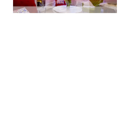
43. Letní jazzová dílna Karla Velebného opět
oživí Frýdlant Frýdlant se i letos stane dějištěm
jedné z nejvýznamnějších jazzových událostí v
České republice. 43. ročník Letní jazzové dílny