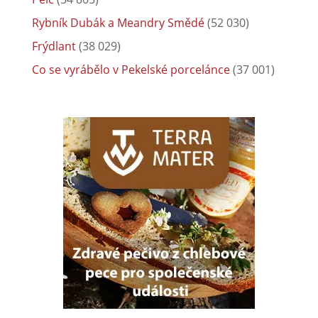
Rybník Dubák a Meandry Smědé
(52 030)
Frýdlant
(38 029)
Co se vyrábělo v Pekelské porcelánce
(37 001)