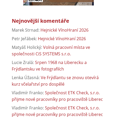
Nejnovější komentáře
Marek Strnad
:
Hejnické VínoHraní 2026
Petr Jeřábek
:
Hejnické VínoHraní 2026
Matyáš Holický
:
Volná pracovní místa ve
společnosti CiS SYSTEMS s.r.o.
Lucie Zralá
:
Srpen 1968 na Liberecku a
Frýdlantsku ve fotografiích
Lenka Úžasná
:
Ve Frýdlantu se znovu otevírá
kurz včelařství pro dospělé
Vladimír Franko
:
Společnost ETK Check, s.r.o.
přijme nové pracovníky pro pracoviště Liberec
Vladimír Franko
:
Společnost ETK Check, s.r.o.
přijme nové pracovníky pro pracoviště Liberec