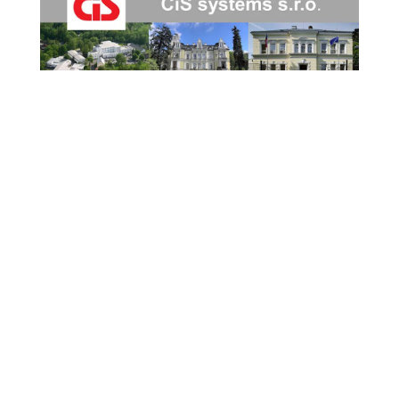
43. Letní jazzová dílna Karla Velebného opět
oživí Frýdlant Frýdlant se i letos stane dějištěm