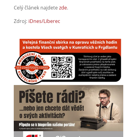
Celý článek najdete
zde
.
Zdroj:
iDnes/Liberec