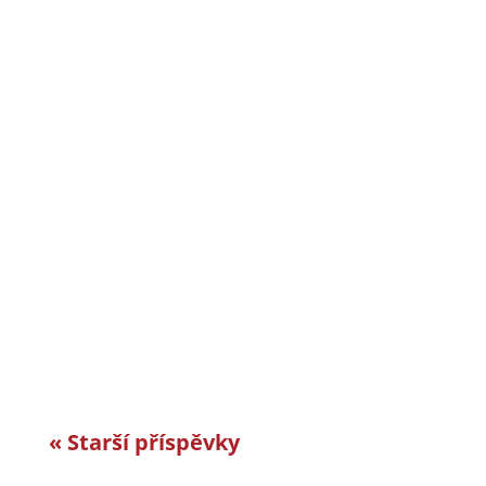
CiS systems s.r.o. je již téměř 30 let inovativním
a úspěšným rodinným podnikem v Jizerských
horách a je dle auditorské společnosti Intertek-
London roky jedním z nejlepších
zaměstnavatelů v celosvětovém srovnání.
Vyvíjíme a vyrábíme specifická řešení kabelové
konfekce...
« Starší příspěvky