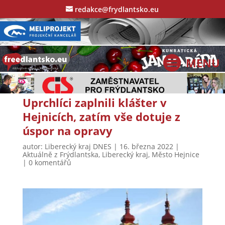
redakce@frydlantsko.eu
Uprchlíci zaplnili klášter v
Hejnicích, zatím vše dotuje z
úspor na opravy
autor:
Liberecký kraj DNES
|
16. března 2022
|
Aktuálně z Frýdlantska
,
Liberecký kraj
,
Město Hejnice
|
0 komentářů