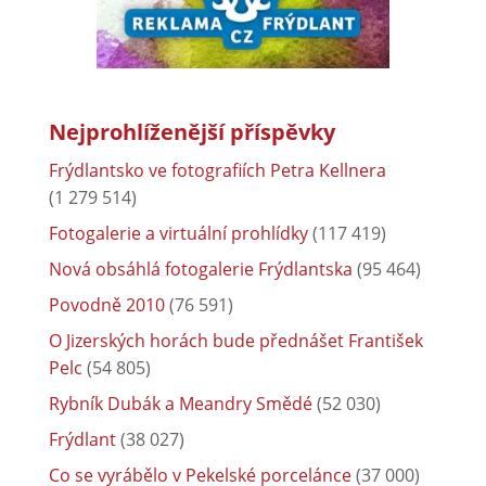
Nejprohlíženější příspěvky
Frýdlantsko ve fotografiích Petra Kellnera
(1 279 514)
Fotogalerie a virtuální prohlídky
(117 419)
Nová obsáhlá fotogalerie Frýdlantska
(95 464)
Povodně 2010
(76 591)
O Jizerských horách bude přednášet František
Pelc
(54 805)
Rybník Dubák a Meandry Smědé
(52 030)
Frýdlant
(38 027)
Co se vyrábělo v Pekelské porcelánce
(37 000)