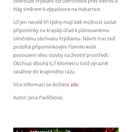
obkroužit Frýdlant od Dětřichova přes Větrov a
Hág směrem k výpadovce na Habartice.
Už jen necelé tři týdny mají lidé možnost zaslat
připomínky na krajský úřad k plánovanému
silničnímu obchvatu Frýdlantu. Návrh tras teď
probíhá připomínkovým řízením kvůli
posouzení vlivu stavby na životní prostředí.
Obchvat dlouhý 6,7 kilometru totiž výrazně
zasáhne do krajinného rázu.
Více informací se dočtete
zde.
Autor: Jana Pavlíčková.