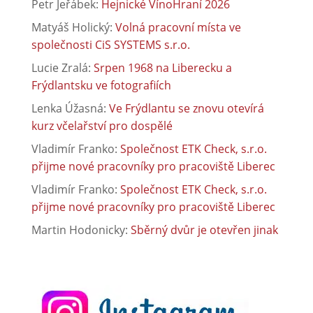
Petr Jeřábek
:
Hejnické VínoHraní 2026
Matyáš Holický
:
Volná pracovní místa ve
společnosti CiS SYSTEMS s.r.o.
Lucie Zralá
:
Srpen 1968 na Liberecku a
Frýdlantsku ve fotografiích
Lenka Úžasná
:
Ve Frýdlantu se znovu otevírá
kurz včelařství pro dospělé
Vladimír Franko
:
Společnost ETK Check, s.r.o.
přijme nové pracovníky pro pracoviště Liberec
Vladimír Franko
:
Společnost ETK Check, s.r.o.
přijme nové pracovníky pro pracoviště Liberec
Martin Hodonicky
:
Sběrný dvůr je otevřen jinak