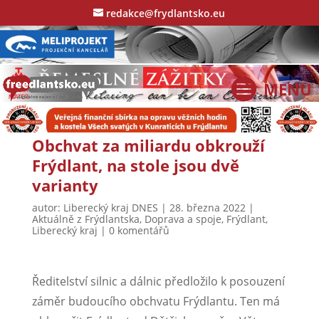
redakce@frydlantsko.eu
Obchvat za miliardu obkrouží
Frýdlant, na stole jsou dvě
varianty
autor:
Liberecký kraj DNES
|
28. března 2022
|
Aktuálně z Frýdlantska
,
Doprava a spoje
,
Frýdlant
,
Liberecký kraj
|
0 komentářů
Ředitelství silnic a dálnic předložilo k posouzení
záměr budoucího obchvatu Frýdlantu. Ten má