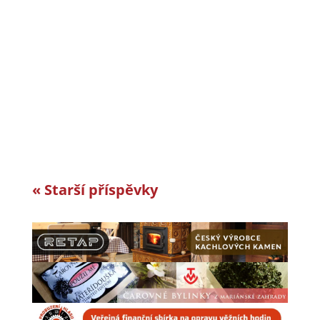
CiS systems s.r.o. je již téměř 30 let inovativním
a úspěšným rodinným podnikem v Jizerských
horách a je dle auditorské společnosti Intertek-
London roky jedním z nejlepších
zaměstnavatelů v celosvětovém srovnání.
Vyvíjíme a vyrábíme specifická řešení kabelové
konfekce...
« Starší příspěvky