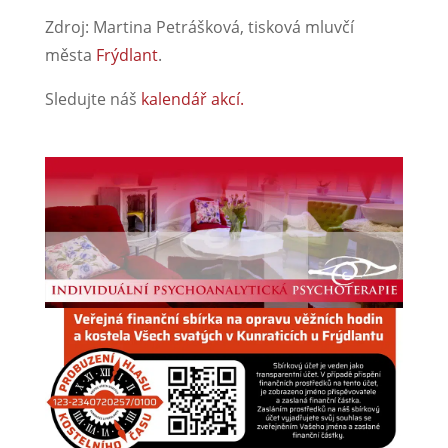
Zdroj: Martina Petrášková, tisková mluvčí
města
Frýdlant
.
Sledujte náš
kalendář akcí.