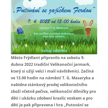
Město Frýdlant připravilo na sobotu 9.
dubna 2022 tradiční Velikonoční jarmark,
který si užijí velcí i malí návštěvníci. Začíná
ve 13.00 hodin na náměstí T. G. Masaryka a
nabídne stánkový prodej velikonočního
zboží včetně pečiva, velikonoční dílničky pro
děti i ukázku zdobení kraslic voskem a pro
děti je pak připravena i hra „Putování se