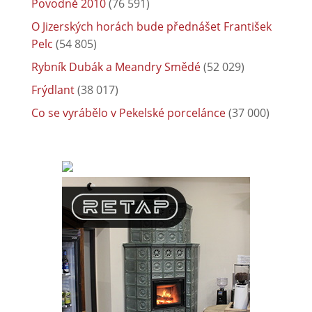
Povodně 2010
(76 591)
O Jizerských horách bude přednášet František
Pelc
(54 805)
Rybník Dubák a Meandry Smědé
(52 029)
Frýdlant
(38 017)
Co se vyrábělo v Pekelské porcelánce
(37 000)