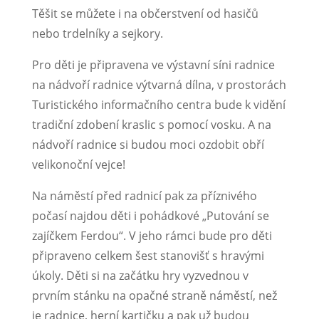
Těšit se můžete i na občerstvení od hasičů
nebo trdelníky a sejkory.
Pro děti je připravena ve výstavní síni radnice
na nádvoří radnice výtvarná dílna, v prostorách
Turistického informačního centra bude k vidění
tradiční zdobení kraslic s pomocí vosku. A na
nádvoří radnice si budou moci ozdobit obří
velikonoční vejce!
Na náměstí před radnicí pak za příznivého
počasí najdou děti i pohádkové „Putování se
zajíčkem Ferdou“. V jeho rámci bude pro děti
připraveno celkem šest stanovišť s hravými
úkoly. Děti si na začátku hry vyzvednou v
prvním stánku na opačné straně náměstí, než
je radnice, herní kartičku a pak už budou