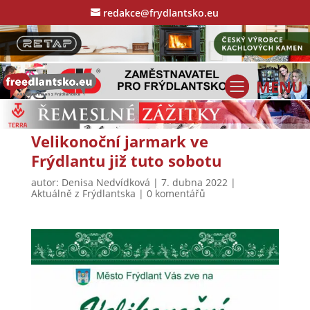
redakce@frydlantsko.eu
Velikonoční jarmark ve
Frýdlantu již tuto sobotu
autor:
Denisa Nedvídková
|
7. dubna 2022
|
Aktuálně z Frýdlantska
|
0 komentářů