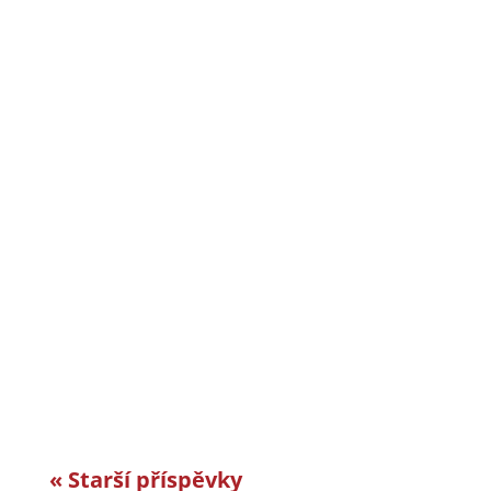
CiS systems s.r.o. je již téměř 30 let inovativním
a úspěšným rodinným podnikem v Jizerských
horách a je dle auditorské společnosti Intertek-
London roky jedním z nejlepších
zaměstnavatelů v celosvětovém srovnání.
Vyvíjíme a vyrábíme specifická řešení kabelové
konfekce...
« Starší příspěvky