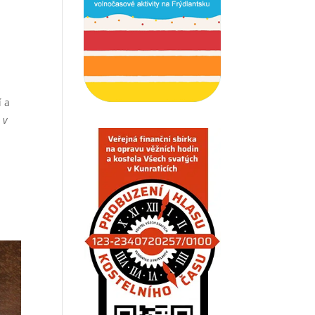
A
í a
 v