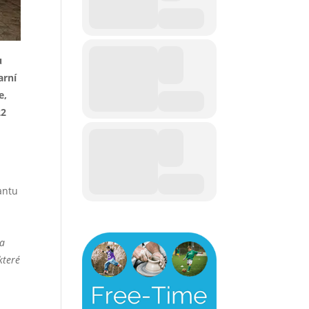
u
arní
e,
22
antu
 a
které