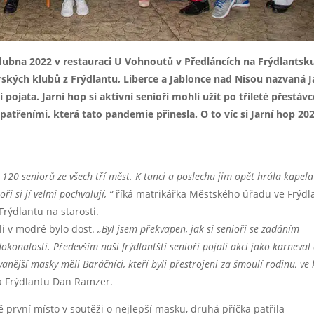
dubna 2022 v restauraci U Vohnoutů v Předláncích na Frýdlantsk
ských klubů z Frýdlantu, Liberce a Jablonce nad Nisou nazvaná J
ojata. Jarní hop si aktivní senioři mohli užít po tříleté přestávc
třeními, která tato pandemie přinesla. O to víc si Jarní hop 20
 120 seniorů ze všech tří měst. K tanci a poslechu jim opět hrála kapela
i si jí velmi pochvalují, “
říká matrikářka Městského úřadu ve Frýdl
Frýdlantu na starosti.
li v modré bylo dost.
„Byl jsem překvapen, jak si senioři se zadáním
konalosti. Především naši frýdlantští senioři pojali akci jako karneval
nější masky měli Baráčníci, kteří byli přestrojeni za šmoulí rodinu, ve 
a Frýdlantu Dan Ramzer.
 první místo v soutěži o nejlepší masku, druhá příčka patřila