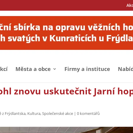
Ak
kcí
Města a obce
Firmy a instituce
Nabíd
ohl znovu uskutečnit Jarní ho
ě z Frýdlantska
,
Kultura
,
Společenské akce
|
0 komentářů