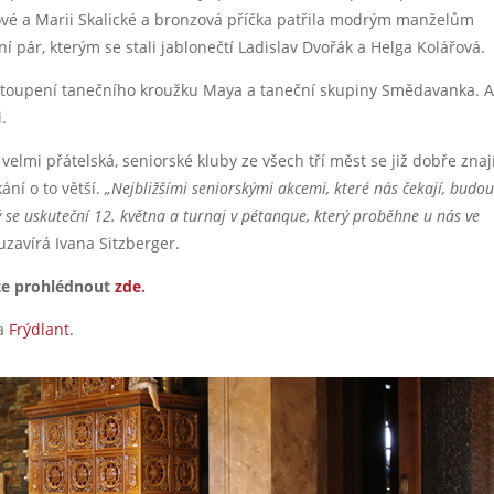
ové a Marii Skalické a bronzová příčka patřila modrým manželům
í pár, kterým se stali jablonečtí Ladislav Dvořák a Helga Kolářová.
vystoupení tanečního kroužku Maya a taneční skupiny Smědavanka. 
i.
lmi přátelská, seniorské kluby ze všech tří měst se již dobře znaj
ání o to větší.
„Nejbližšími seniorskými akcemi, které nás čekají, budou
ý se uskuteční 12. května a turnaj v pétanque, který proběhne u nás ve
uzavírá Ivana Sitzberger.
ete prohlédnout
zde
.
ta
Frýdlant.