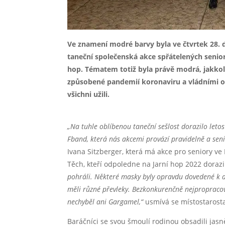
Ve znamení modré barvy byla ve čtvrtek 28. 
taneční společenská akce spřátelených senior
hop. Tématem totiž byla právě modrá, jakkoli p
způsobené pandemií koronaviru a vládními opa
všichni užili.
„Na tuhle oblíbenou taneční sešlost dorazilo letos
Fband, která nás akcemi provází pravidelně a senioř
Ivana Sitzberger, která má akce pro seniory ve 
Těch, kteří odpoledne na Jarní hop 2022 dorazi
pohráli. Některé masky byly opravdu dovedené k do
měli různé převleky. Bezkonkurenčně nejpropracova
nechyběl ani Gargamel,“
usmívá se místostarost
Baráčníci se svou šmoulí rodinou obsadili jasně