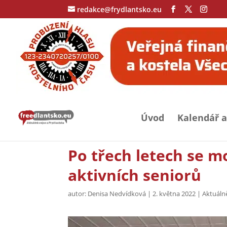
redakce@frydlantsko.eu
Úvod
Kalendář a
Po třech letech se m
aktivních seniorů
autor:
Denisa Nedvídková
|
2. května 2022
|
Aktuáln