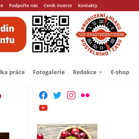
ce
Podpořte nás
Ceník inzerce
Kontakty
ka práce
Fotogalerie
Redakce
E-shop
p
facebook
twitter
instagram
flickr
youtube