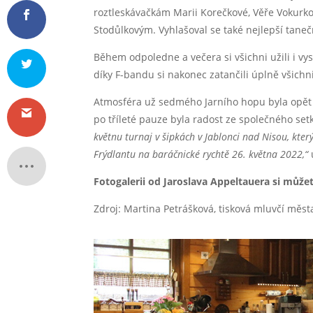
roztleskávačkám Marii Korečkové, Věře Vokurk
Stodůlkovým. Vyhlašoval se také nejlepší tanečn
Během odpoledne a večera si všichni užili i 
díky F-bandu si nakonec zatančili úplně všichn
Atmosféra už sedmého Jarního hopu byla opět ve
po tříleté pauze byla radost ze společného setk
květnu turnaj v šipkách v Jablonci nad Nisou, kter
Frýdlantu na baráčnické rychtě 26. května 2022,“
Fotogalerii od Jaroslava Appeltauera si můž
Zdroj: Martina Petrášková, tisková mluvčí měs