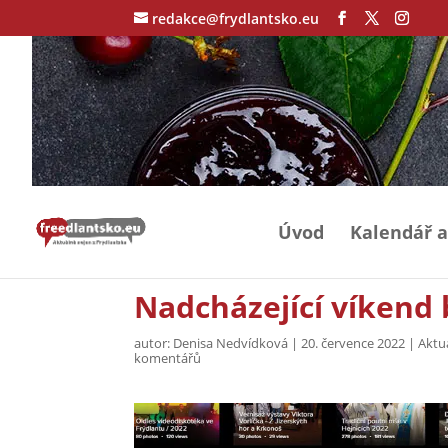
redakce@frydlantsko.eu
Úvod
Kalendář a
Nadcházející víkend 
autor:
Denisa Nedvídková
|
20. července 2022
|
Aktu
komentářů