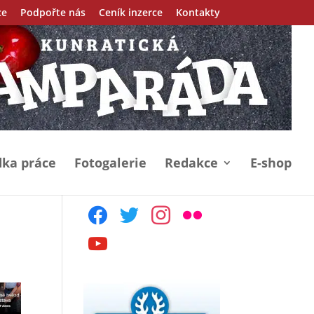
ce
Podpořte nás
Ceník inzerce
Kontakty
ka práce
Fotogalerie
Redakce
E-shop
facebook
twitter
instagram
flickr
youtube