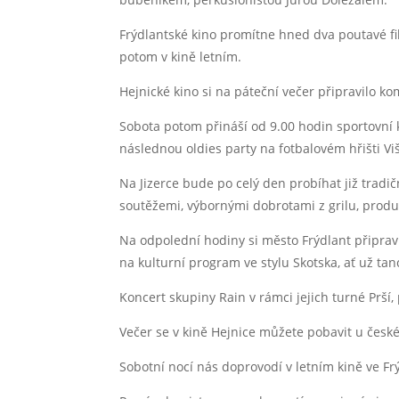
Frýdlantské kino promítne hned dva poutavé fil
potom v kině letním.
Hejnické kino si na páteční večer připravilo k
Sobota potom přináší od 9.00 hodin sportovní
následnou oldies party na fotbalovém hřišti Vi
Na Jizerce bude po celý den probíhat již tradi
soutěžemi, výbornými dobrotami z grilu, produ
Na odpolední hodiny si město Frýdlant připravi
na kulturní program ve stylu Skotska, ať už ta
Koncert skupiny Rain v rámci jejich turné Prší, 
Večer se v kině Hejnice můžete pobavit u čes
Sobotní nocí nás doprovodí v letním kině ve Fr