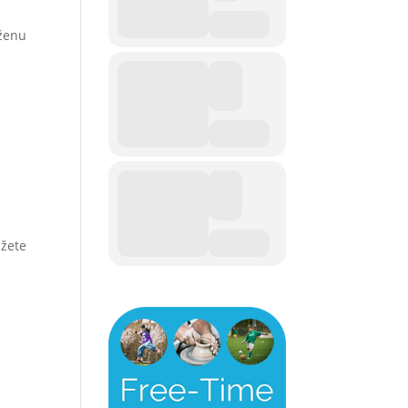
 ženu
ůžete