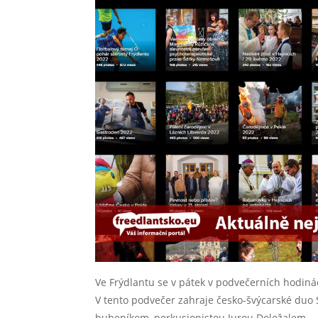
Ve Frýdlantu se v pátek v podvečerních hodinác
V tento podvečer zahraje česko-švýcarské duo 
bubeníkem, perkusionistou Jurou Doležalem.