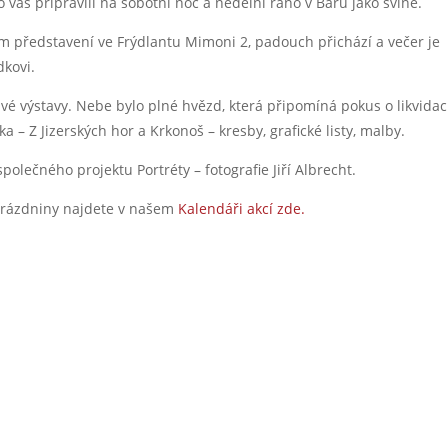
o vás připravili na sobotní noc a nedělní ráno v Baru jako svině.
ovém představení ve Frýdlantu Mimoni 2, padouch přichází a večer je
dkovi.
avé výstavy. Nebe bylo plné hvězd, která připomíná pokus o likvidac
ka – Z Jizerských hor a Krkonoš – kresby, grafické listy, malby.
polečného projektu Portréty – fotografie Jiří Albrecht.
 prázdniny najdete v našem
Kalendáři akcí zde.