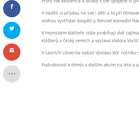
První rok existence a oslavy s tím spojené si pr
V neděli si přijdou na své i děti a to při film
mohou vystřídat dospělí u filmové komedie Há
V hejnickém klášteře stále probíhají dvě zajím
klášterů v český zemích a výstava Viktora Vorlíč
V Lázních Libverda nabízí výstavu XIV. ročníku s
Podrobnosti k těmto a dalším akcím na léto a