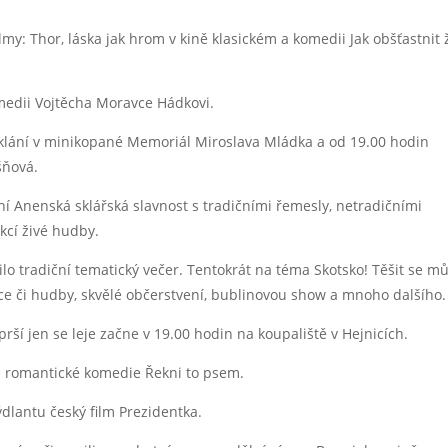
my: Thor, láska jak hrom v kině klasickém a komedii Jak obšťastnit
omedii Vojtěcha Moravce Hádkovi.
 klání v minikopané Memoriál Miroslava Mládka a od 19.00 hodin
šňová.
ční Anenská sklářská slavnost s tradičními řemesly, netradičními
kcí živé hudby.
lo tradiční tematický večer. Tentokrát na téma Skotsko! Těšit se m
nce či hudby, skvělé občerstvení, bublinovou show a mnoho dalšího.
prší jen se leje začne v 19.00 hodin na koupaliště v Hejnicích.
ké romantické komedie Řekni to psem.
ýdlantu český film Prezidentka.