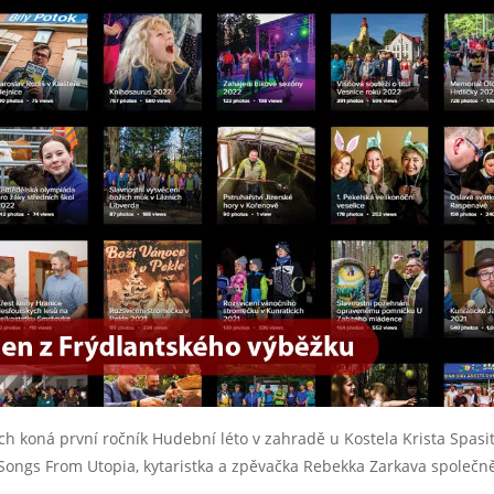
h koná první ročník Hudební léto v zahradě u Kostela Krista Spasit
Songs From Utopia, kytaristka a zpěvačka Rebekka Zarkava společn