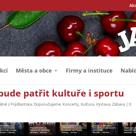
Ak
kcí
Města a obce
Firmy a instituce
Nabíd
bude patřit kultuře i sportu
álně z Frýdlantska
,
Doporučujeme
,
Koncerty
,
Kultura
,
Výstava
,
Zábava
|
0