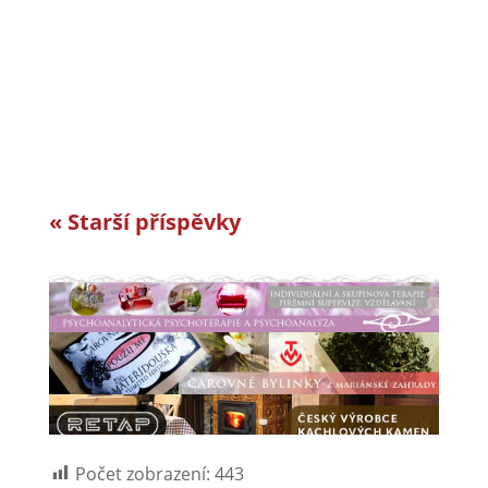
horách a je dle auditorské společnosti Intertek-
London roky jedním z nejlepších
zaměstnavatelů v celosvětovém srovnání.
Vyvíjíme a vyrábíme specifická řešení kabelové
konfekce...
« Starší příspěvky
Počet zobrazení:
443