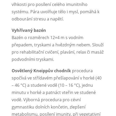
vlhkosti pro posílení celého imunitního
systému. Pára uvolňuje tělo i mysl, pomáhá k
odbourání stresu a napětí.
Vyhřívaný bazén
Bazén o rozměrech 12×4 m s vodním
přepadem, tryskami a hvězdným nebem. Slouží
pro rehabilitační cvičení, plavání, relax či masáž
podvodními tryskami.
Osvětlený Kneippův chodník
procedura
spočívá ve střídavém přešlapování v horké (40
– 46 °C) a studené vodě (10 – 16 °C), jednu
minutu v horké a patnáct vteřin ve studené
vodě. Výborná procedura pro cévní
gymnastiku dolních končetin, zlepšení
metabolismu, posílení imunity, při vegetativní