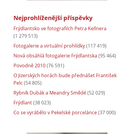
Nejprohlíženější příspěvky
Frýdlantsko ve fotografiích Petra Kellnera
(1 279 513)
Fotogalerie a virtuální prohlídky
(117 419)
Nová obsáhlá fotogalerie Frýdlantska
(95 464)
Povodně 2010
(76 591)
O Jizerských horách bude přednášet František
Pelc
(54 805)
Rybník Dubák a Meandry Smědé
(52 029)
Frýdlant
(38 023)
Co se vyrábělo v Pekelské porcelánce
(37 000)