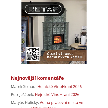
Nejnovější komentáře
Marek Strnad
:
Hejnické VínoHraní 2026
Petr Jeřábek
:
Hejnické VínoHraní 2026
Matyáš Holický
:
Volná pracovní místa ve