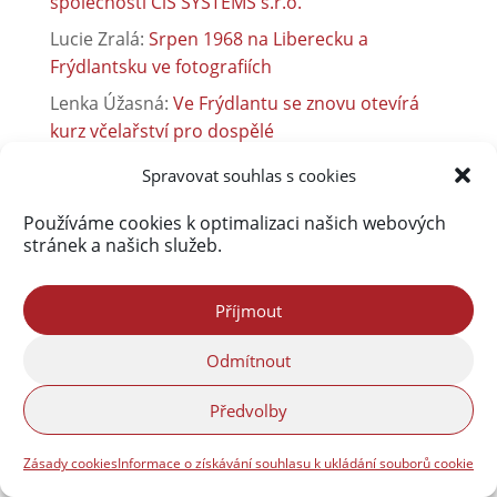
společnosti CiS SYSTEMS s.r.o.
Lucie Zralá
:
Srpen 1968 na Liberecku a
Frýdlantsku ve fotografiích
Lenka Úžasná
:
Ve Frýdlantu se znovu otevírá
kurz včelařství pro dospělé
Vladimír Franko
:
Společnost ETK Check, s.r.o.
Spravovat souhlas s cookies
přijme nové pracovníky pro pracoviště Liberec
Používáme cookies k optimalizaci našich webových
Vladimír Franko
:
Společnost ETK Check, s.r.o.
stránek a našich služeb.
přijme nové pracovníky pro pracoviště Liberec
Martin Hodonicky
:
Sběrný dvůr je otevřen jinak
Příjmout
Odmítnout
Předvolby
Zásady cookies
Informace o získávání souhlasu k ukládání souborů cookie