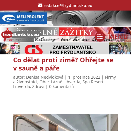
redakce@frydlantsko.eu
Co dělat proti zimě? Ohřejte se
v sauně a páře
autor:
Denisa Nedvídková
|
1. prosince 2022
|
Firmy
a živnostníci
,
Obec Lázně Libverda
,
Spa Resort
Libverda
,
Zdraví
|
0 komentářů