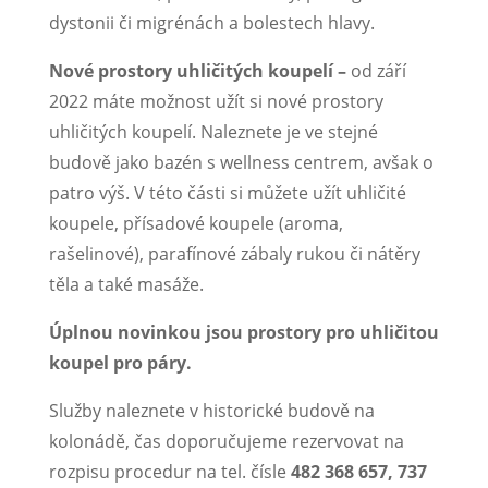
dystonii či migrénách a bolestech hlavy.
Nové prostory uhličitých koupelí –
od září
2022 máte možnost užít si nové prostory
uhličitých koupelí. Naleznete je ve stejné
budově jako bazén s wellness centrem, avšak o
patro výš. V této části si můžete užít uhličité
koupele, přísadové koupele (aroma,
rašelinové), parafínové zábaly rukou či nátěry
těla a také masáže.
Úplnou novinkou jsou prostory pro uhličitou
koupel pro páry.
Služby naleznete v historické budově na
kolonádě, čas doporučujeme rezervovat na
rozpisu procedur na tel. čísle
482 368 657, 737