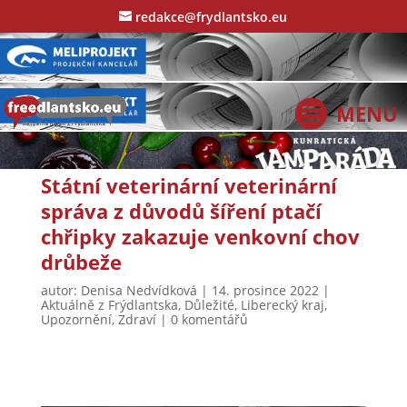
redakce@frydlantsko.eu
Státní veterinární veterinární
správa z důvodů šíření ptačí
chřipky zakazuje venkovní chov
drůbeže
autor:
Denisa Nedvídková
|
14. prosince 2022
|
Aktuálně z Frýdlantska
,
Důležité
,
Liberecký kraj
,
Upozornění
,
Zdraví
|
0 komentářů