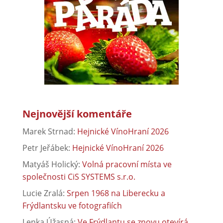
Nejnovější komentáře
Marek Strnad
:
Hejnické VínoHraní 2026
Petr Jeřábek
:
Hejnické VínoHraní 2026
Matyáš Holický
:
Volná pracovní místa ve
společnosti CiS SYSTEMS s.r.o.
Lucie Zralá
:
Srpen 1968 na Liberecku a
Frýdlantsku ve fotografiích
Lenka Úžasná
:
Ve Frýdlantu se znovu otevírá