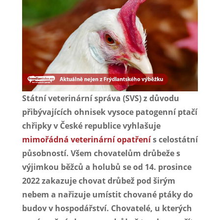
Státní veterinární správa (SVS) z důvodu
přibývajících ohnisek vysoce patogenní ptačí
chřipky v České republice vyhlašuje
mimořádná veterinární opatření
s celostátní
působností. Všem chovatelům drůbeže s
výjimkou běžců a holubů se od 14. prosince
2022 zakazuje chovat drůbež pod širým
nebem a nařizuje umístit chované ptáky do
budov v hospodářství. Chovatelé, u kterých