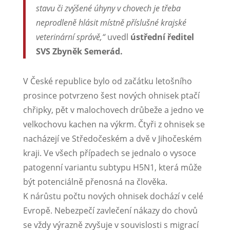
stavu či zvýšené úhyny v chovech je třeba
neprodleně hlásit místně příslušné krajské
veterinární správě,“
uvedl
ústřední ředitel
SVS Zbyněk Semerád.
V České republice bylo od začátku letošního
prosince potvrzeno šest nových ohnisek ptačí
chřipky, pět v malochovech drůbeže a jedno ve
velkochovu kachen na výkrm. Čtyři z ohnisek se
nacházejí ve Středočeském a dvě v Jihočeském
kraji. Ve všech případech se jednalo o vysoce
patogenní variantu subtypu H5N1, která může
být potenciálně přenosná na člověka.
K nárůstu počtu nových ohnisek dochází v celé
Evropě. Nebezpečí zavlečení nákazy do chovů
se vždy výrazně zvyšuje v souvislosti s migrací