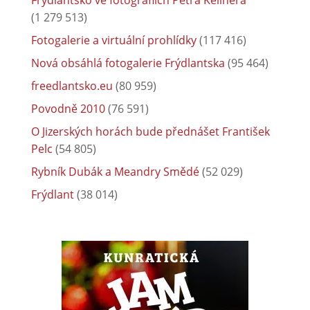
Frýdlantsko ve fotografiích Petra Kellnera
(1 279 513)
Fotogalerie a virtuální prohlídky
(117 416)
Nová obsáhlá fotogalerie Frýdlantska
(95 464)
freedlantsko.eu
(80 959)
Povodně 2010
(76 591)
O Jizerských horách bude přednášet František
Pelc
(54 805)
Rybník Dubák a Meandry Smědé
(52 029)
Frýdlant
(38 014)