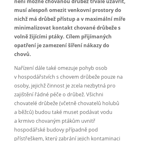
není možné chovanou drůbež trvale uzavřít,
musí alespoň omezit venkovní prostory do
nichž má drůbež přístup a v maximální míře
minimalizovat kontakt chované drůbeže s
volně žijícími ptáky. Cílem přijímaných
opatření je zamezení šíření nákazy do
chovů.
Nařízení dále také omezuje pohyb osob
v hospodářstvích s chovem drůbeže pouze na
osoby, jejichž činnost je zcela nezbytná pro
zajištění řádné péče o drůbež. Všichni
chovatelé drůbeže (včetně chovatelů holubů
a běžců) budou také muset podávat vodu
a krmivo chovaným ptákům uvnitř
hospodářské budovy případně pod
přístřeškem, který zabrání jejich kontaminaci