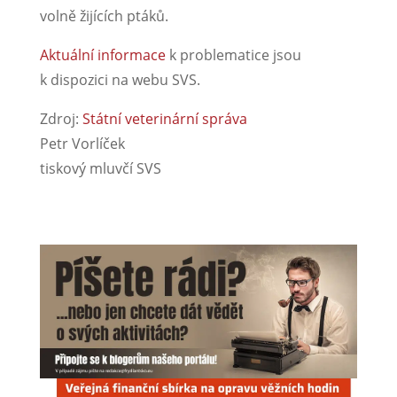
volně žijících ptáků.
Aktuální informace
k problematice jsou
k dispozici na webu SVS.
Zdroj:
Státní veterinární správa
Petr Vorlíček
tiskový mluvčí SVS