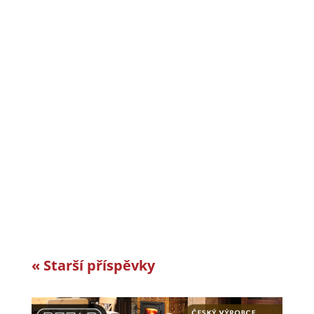
CiS systems s.r.o. je již téměř 30 let inovativním
a úspěšným rodinným podnikem v Jizerských
horách a je dle auditorské společnosti Intertek-
London roky jedním z nejlepších
zaměstnavatelů v celosvětovém srovnání.
Vyvíjíme a vyrábíme specifická řešení kabelové
konfekce...
« Starší příspěvky