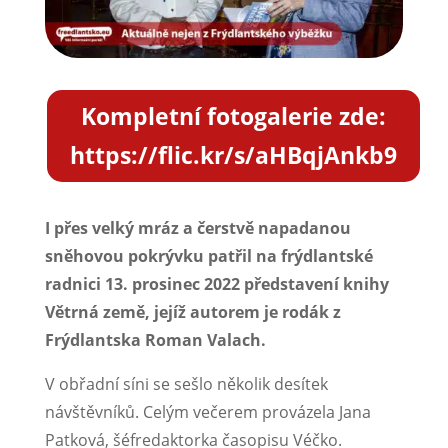
Kompletní fotogalerie zde:
https://flic.kr/s/aHBqjAnkb9
I přes velký mráz a čerstvě napadanou
sněhovou pokrývku patřil na frýdlantské
radnici 13. prosinec 2022 představení knihy
Větrná země, jejíž autorem je rodák z
Frýdlantska Roman Valach.
V obřadní síni se sešlo několik desítek
návštěvníků. Celým večerem provázela Jana
Patková, šéfredaktorka časopisu Véčko.