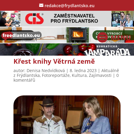
redakce@frydlantsko.eu
Křest knihy Větrná země
autor:
Denisa Nedvídková
|
8. ledna 2023
|
Aktuálně
z Frýdlantska
,
Fotoreportáže
,
Kultura
,
Zajímavosti
|
0
komentářů