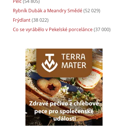
Pelc
(54 805)
Rybník Dubák a Meandry Smědé
(52 029)
Frýdlant
(38 022)
Co se vyrábělo v Pekelské porcelánce
(37 000)