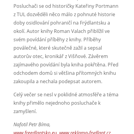
Posluchači se od historičky Kateřiny Portmann
z TUL dozvěděli něco málo z pohnuté historie
doby osidlování pohraničí na Frýdlantsku a
okolí. Autor knihy Roman Valach přiblížil ve
svém povídání příběhy z knihy. Příběhy
poválečné, které skutečně zažil a sepsal
autorův otec, kronikář z Višňové. Závěrem
zajímavého povídání byla kniha pokřtěna. Před
odchodem domů si většina přítomných knihu
zakoupila a nechala podepsat autorem.
Celý večer se nesl v poklidné atmosféře a téma
knihy přimělo nejednoho posluchače k
zamyšlení.
Nafotil Petr Bíma,
www.freedlantsko.eu
,
www.reklama-frydlant.cz