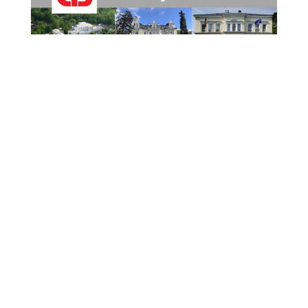
43. Letní jazzová dílna Karla Velebného opět
oživí Frýdlant Frýdlant se i letos stane dějištěm
jedné z nejvýznamnějších jazzových událostí v