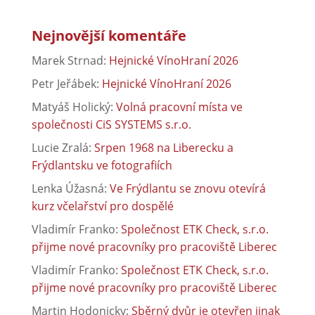
Nejnovější komentáře
Marek Strnad
:
Hejnické VínoHraní 2026
Petr Jeřábek
:
Hejnické VínoHraní 2026
Matyáš Holický
:
Volná pracovní místa ve
společnosti CiS SYSTEMS s.r.o.
Lucie Zralá
:
Srpen 1968 na Liberecku a
Frýdlantsku ve fotografiích
Lenka Úžasná
:
Ve Frýdlantu se znovu otevírá
kurz včelařství pro dospělé
Vladimír Franko
:
Společnost ETK Check, s.r.o.
přijme nové pracovníky pro pracoviště Liberec
Vladimír Franko
:
Společnost ETK Check, s.r.o.
přijme nové pracovníky pro pracoviště Liberec
Martin Hodonicky
:
Sběrný dvůr je otevřen jinak