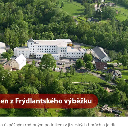
ím a úspěšným rodinným podnikem v Jizerských horách a je dle