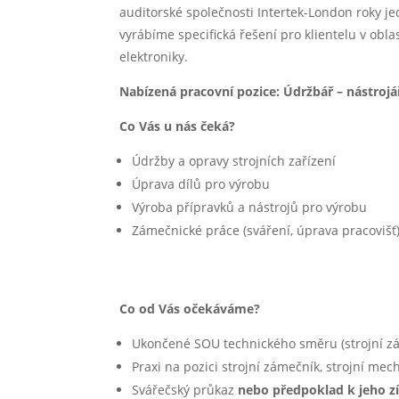
auditorské společnosti Intertek-London roky j
vyrábíme specifická řešení pro klientelu v obla
elektroniky.
Nabízená pracovní pozice:
Údržbář – nástrojá
Co Vás u nás čeká?
Údržby a opravy strojních zařízení
Úprava dílů pro výrobu
Výroba přípravků a nástrojů pro výrobu
Zámečnické práce (sváření, úprava pracovišť
Co od Vás očekáváme?
Ukončené SOU technického směru (strojní zám
Praxi na pozici strojní zámečník, strojní mec
Svářečský průkaz
nebo předpoklad k jeho z