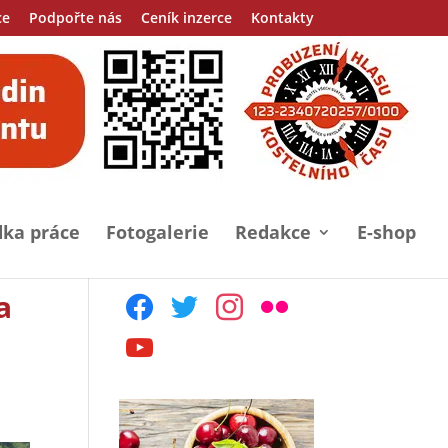
ce
Podpořte nás
Ceník inzerce
Kontakty
ka práce
Fotogalerie
Redakce
E-shop
a
facebook
twitter
instagram
flickr
youtube