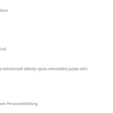
šlení
ředí
a volnočasové aktivity, výuka německého jazyka atd.)
 von Personalabteilung