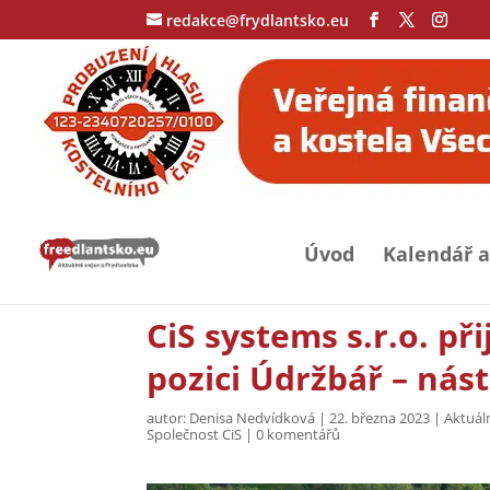
redakce@frydlantsko.eu
Úvod
Kalendář a
CiS systems s.r.o. p
pozici Údržbář – nást
autor:
Denisa Nedvídková
|
22. března 2023
|
Aktuál
Společnost CiS
|
0 komentářů