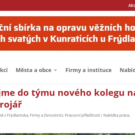
Ak
kcí
Města a obce
Firmy a instituce
Nabíd
řijme do týmu nového kolegu n
rojář
ně z Frýdlantska
,
Firmy a živnostníci
,
Pracovní příležitosti / Nabídka práce
,