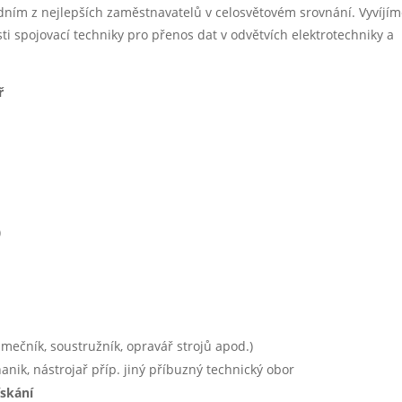
edním z nejlepších zaměstnavatelů v celosvětovém srovnání. Vyvíjím
sti spojovací techniky pro přenos dat v odvětvích elektrotechniky a
ř
)
ečník, soustružník, opravář strojů apod.)
hanik, nástrojař příp. jiný příbuzný technický obor
ískání