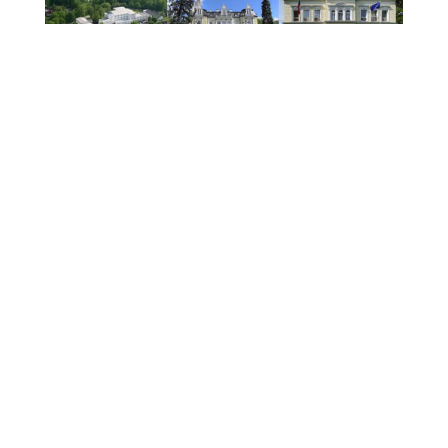
43. Letní jazzová dílna Karla Velebného opět
oživí Frýdlant Frýdlant se i letos stane dějištěm
jedné z nejvýznamnějších jazzových událostí v
České republice. 43. ročník Letní jazzové dílny
Karla Velebného nabídne od 15. do 21. srpna