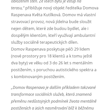
obložením stěn. Ze všech bytů je vstup na
terasu,“
přibližuje nový objekt ředitelka Domova
Raspenava Květa Kutílková. Domov má vlastní
stravovací provoz, nová jídelna bude sloužit
nejen dětem, které zde budou bydlet, ale i
dospělým klientům, kteří využívají ambulantní
služby sociálně terapeutických dílen.
Domov Raspenava poskytuje péči 29 lidem
(nové prostory pro 18 klientů a k tomu ještě
dva byty) ve věku od 3 do 26 let s mentálním
postižením, s poruchou autistického spektra a
s kombinovaným postižením.
„Domov Raspenava je dalším příkladem takzvané
transformace sociálních služeb, která znamená
přeměnu nedůstojných podmínek života mentálně
postižených a jejich nasměrování blíž k běžnému