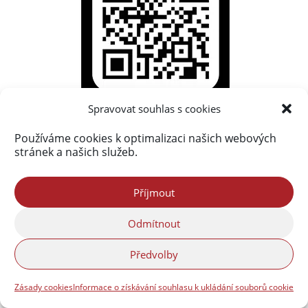
Spravovat souhlas s cookies
Používáme cookies k optimalizaci našich webových
Nejprohlíženější příspěvky
stránek a našich služeb.
Frýdlantsko ve fotografiích Petra Kellnera
(1 279 514)
Příjmout
Fotogalerie a virtuální prohlídky
(117 419)
Odmítnout
Nová obsáhlá fotogalerie Frýdlantska
(95 464)
Povodně 2010
(76 591)
Předvolby
O Jizerských horách bude přednášet František
Zásady cookies
Informace o získávání souhlasu k ukládání souborů cookie
Pelc
(54 805)