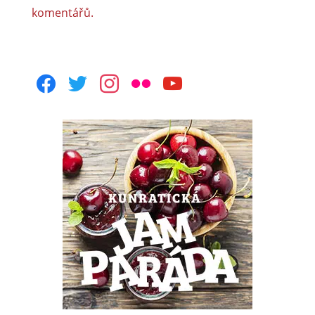
komentářů.
facebook
twitter
instagram
flickr
youtube