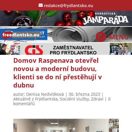
redakce@frydlantsko.eu
Domov Raspenava otevřel
novou a moderní budovu,
klienti se do ní přestěhují v
dubnu
autor:
Denisa Nedvídková
|
30. března 2023
|
Aktuálně z Frýdlantska
,
Sociální služby
,
Zdraví
|
0
komentářů