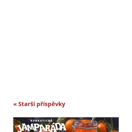
CiS systems s.r.o. je již téměř 30 let inovativním
a úspěšným rodinným podnikem v Jizerských
horách a je dle auditorské společnosti Intertek-
London roky jedním z nejlepších
zaměstnavatelů v celosvětovém srovnání.
Vyvíjíme a vyrábíme specifická řešení kabelové
konfekce...
« Starší příspěvky