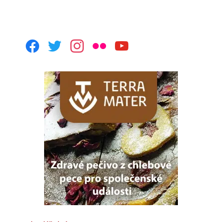
facebook
twitter
instagram
flickr
youtube