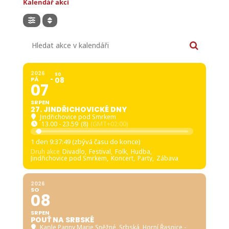
Kalendář akcí
Hledat akce v kalendáři
2026
SO
PÁ
08
07
SRPEN
27. JINDŘICHOVICKÉ DNY
Jindřichovice pod Smrkem
13.00 - 23.59
(8)
(GMT+02:00)
1 den 9:37:48 (zbývá času do konce)
Druh akce
Divadlo,
Festival,
Folk,
Hudba,
Jindřichovice pod Smrkem,
Koncert,
Party,
Zábava
2026
SO
08
SRPEN
POUŤ NA SRBSKÉ
Kaple Panny Marie Sněžné, Srbská
, Horní Řasnice -