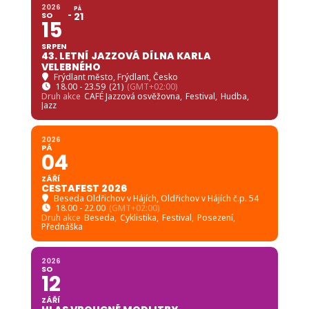
2026
PÁ
SO
21
15
SRPEN
43. LETNÍ JAZZOVÁ DÍLNA KARLA
VELEBNÉHO
Frýdlant město
, Frýdlant, Česko
18.00 - 23.59
(21)
(GMT+02:00)
Druh akce
CAFÉ Jazzová osvěžovna,
Festival,
Hudba,
Jazz
2026
PÁ
04
ZÁŘÍ
CESTAFEST 2026
Beseda Oldřichov v Hájích
, Oldřichov v Hájích č.p. 54
18.00 - 22.00
(GMT+02:00)
Druh akce
Beseda,
Cyklistika,
Festival,
Posezení,
Přednáška
2026
SO
12
ZÁŘÍ