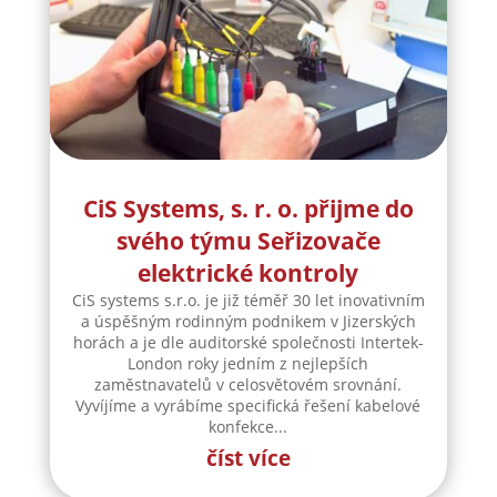
CiS Systems, s. r. o. přijme do
svého týmu Seřizovače
elektrické kontroly
CiS systems s.r.o. je již téměř 30 let inovativním
a úspěšným rodinným podnikem v Jizerských
horách a je dle auditorské společnosti Intertek-
London roky jedním z nejlepších
zaměstnavatelů v celosvětovém srovnání.
Vyvíjíme a vyrábíme specifická řešení kabelové
konfekce...
číst více