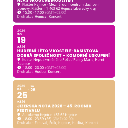
HLAS VROUCNÉ MODLITBY
Klášter Hejnice - Mezinárodní centrum duchovní
obnovy
, Klášterní 1 463 62 Hejnice Liberecký kraj
15.30 - 17.00
(GMT+02:00)
Druh akce
Hejnice,
Koncert
2026
SO
19
ZÁŘÍ
HUDEBNÍ LÉTO V KOSTELE: BASISTOVA
DOBRÁ SPOLEČNOST – KOMORNÍ USKUPENÍ
Kostel Neposkvrněného Početí Panny Marie, Horní
Řasnice
18.00 - 20.00
(GMT+02:00)
Druh akce
Hudba,
Koncert
2026
SO
PÁ
26
25
ZÁŘÍ
JIZERSKÁ NOTA 2026 – 45. ROČNÍK
FESTIVALU
Autokemp Hejnice
, 463 62 Hejnice
18.00 - 23.59
(26)
(GMT+02:00)
Druh akce
Festival,
Folk,
Hejnice,
Hudba,
Koncert