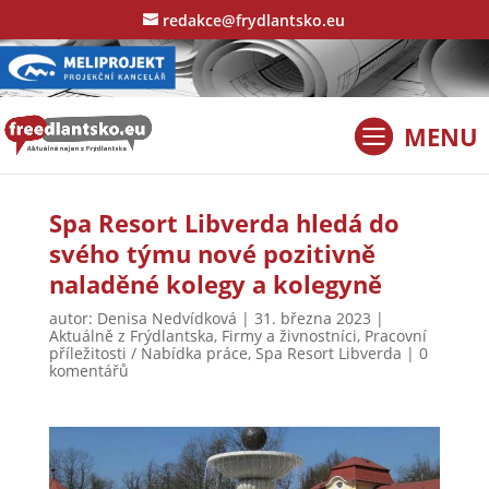
redakce@frydlantsko.eu
Spa Resort Libverda hledá do
svého týmu nové pozitivně
naladěné kolegy a kolegyně
autor:
Denisa Nedvídková
|
31. března 2023
|
Aktuálně z Frýdlantska
,
Firmy a živnostníci
,
Pracovní
příležitosti / Nabídka práce
,
Spa Resort Libverda
|
0
komentářů