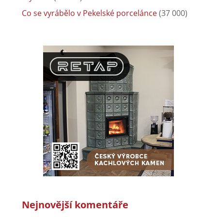
Co se vyrábělo v Pekelské porcelánce
(37 000)
Nejnovější komentáře