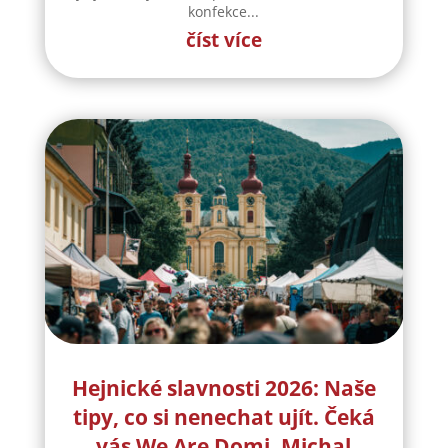
konfekce...
číst více
Hejnické slavnosti 2026: Naše
tipy, co si nenechat ujít. Čeká
vás We Are Domi, Michal