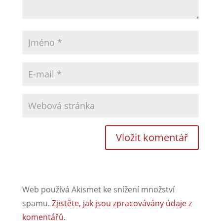
Web používá Akismet ke snížení množství
spamu.
Zjistěte, jak jsou zpracovávány údaje z
komentářů.