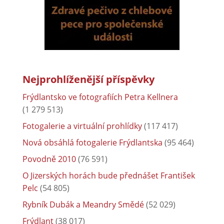
Nejprohlíženější příspěvky
Frýdlantsko ve fotografiích Petra Kellnera
(1 279 513)
Fotogalerie a virtuální prohlídky
(117 417)
Nová obsáhlá fotogalerie Frýdlantska
(95 464)
Povodně 2010
(76 591)
O Jizerských horách bude přednášet František
Pelc
(54 805)
Rybník Dubák a Meandry Smědé
(52 029)
Frýdlant
(38 017)