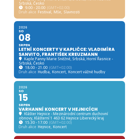
Srbská, Česko
9.00 - 20.00
(GMT+02:00)
Druh akce
Festival,
Mše,
Slavnosti
2026
SO
08
SRPEN
LETNÍ KONCERTY V KAPLIČCE: VLADIMÍRA
SANVITO, FRANTIŠEK KREUZMANN
Kaple Panny Marie Sněžné, Srbská
, Horní Řasnice -
Srbská, Česko
18.00 - 21.00
(GMT+02:00)
Druh akce
Hudba,
Koncert,
Koncert vážné hudby
2026
SO
15
SRPEN
VARHANNÍ KONCERT V HEJNICÍCH
Klášter Hejnice - Mezinárodní centrum duchovní
obnovy
, Klášterní 1 463 62 Hejnice Liberecký kraj
15.30 - 17.00
(GMT+02:00)
Druh akce
Hejnice,
Koncert