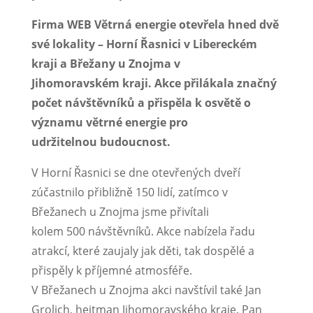
Firma WEB Větrná energie otevřela hned dvě
své lokality – Horní Řasnici v Libereckém
kraji a Břežany u Znojma v
Jihomoravském kraji. Akce přilákala značný
počet návštěvníků a přispěla k osvětě o
významu větrné energie pro
udržitelnou budoucnost.
V Horní Řasnici se dne otevřených dveří
zúčastnilo přibližně 150 lidí, zatímco v
Břežanech u Znojma jsme přivítali
kolem 500 návštěvníků. Akce nabízela řadu
atrakcí, které zaujaly jak děti, tak dospělé a
přispěly k příjemné atmosféře.
V Břežanech u Znojma akci navštívil také Jan
Grolich, hejtman Jihomoravského kraje. Pan