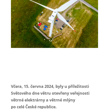
Kompletní fotogalerie zde:
https://flic.kr/s/aHBqjBvjMo
Včera, 15. června 2024, byly u příležitosti
Světového dne větru otevřeny veřejnosti
větrné elektrárny a větrné mlýny
po celé České republice.