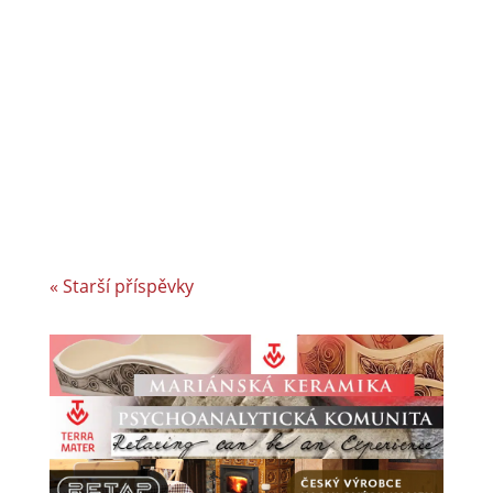
a úspěšným rodinným podnikem v Jizerských
horách a je dle auditorské společnosti Intertek-
London roky jedním z nejlepších
zaměstnavatelů v celosvětovém srovnání.
Vyvíjíme a vyrábíme specifická řešení kabelové
konfekce...
« Starší příspěvky