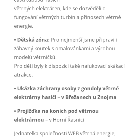
větrných elektráren, kde se dozvěděli o
fungování větrných turbín a přínosech větrné
energie.
• Dětská zóna:
Pro nejmenší jsme připravili
zábavný koutek s omalovánkami a výrobou
modelů větrníčků.
Pro děti byly k dispozici také nafukovací skákací
atrakce.
• Ukázka záchrany osoby z gondoly větrné
elektrárny hasiči – v Břežanech u Znojma
• Projížďka na koních pod větrnou
elektrárnou
– v Horní Řasnici
Jednatelka společnosti WEB větrná energie,