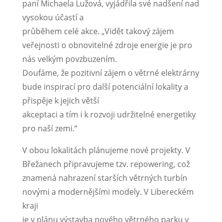
paní Michaela Lužová, vyjádřila své nadšení nad
vysokou účastí a
průběhem celé akce. „Vidět takový zájem
veřejnosti o obnovitelné zdroje energie je pro
nás velkým povzbuzením.
Doufáme, že pozitivní zájem o větrné elektrárny
bude inspirací pro další potenciální lokality a
přispěje k jejich větší
akceptaci a tím i k rozvoji udržitelné energetiky
pro naší zemi.“
V obou lokalitách plánujeme nové projekty. V
Břežanech připravujeme tzv. repowering, což
znamená nahrazení starších větrných turbín
novými a modernějšími modely. V Libereckém
kraji
je v plánu výstavba nového větrného parku v