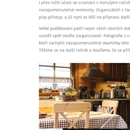
I přes nižší účast ve srovnání s minulými roční
nezapomenutelné momenty. Organizátoři z řad k
play přístup, a již nyní se těší na přípravu dalš
Velké poděkování patří nejen všem sborům dob
soutěž opět skvěle zorganizovali. Fotografie z c
kteří zachytili nezapomenutelné okamžiky této
Těšíme se na další ročník a doufáme, že se příš