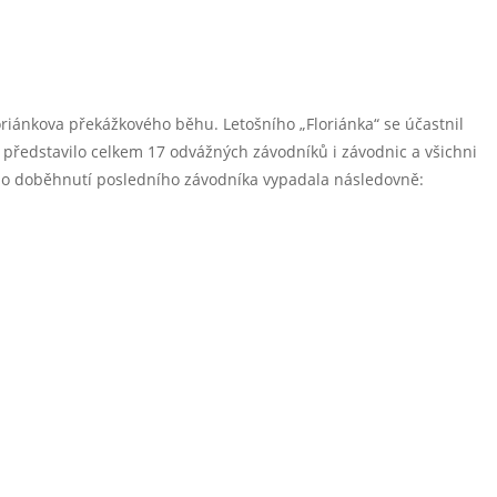
loriánkova překážkového běhu. Letošního „Floriánka“ se účastnil
e představilo celkem 17 odvážných závodníků i závodnic a všichni
ců po doběhnutí posledního závodníka vypadala následovně: