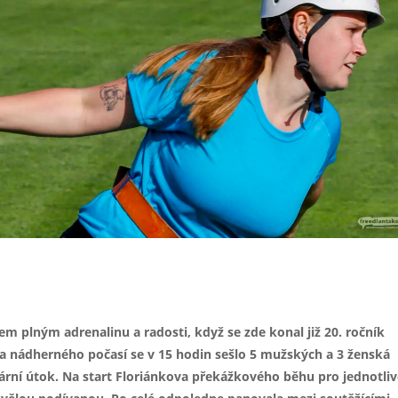
rie zde: https://flic.kr/s/aHBqjBx9hh
em plným adrenalinu a radosti, když se zde konal již 20. ročník
Za nádherného počasí se v 15 hodin sešlo 5 mužských a 3 ženská
ožární útok. Na start Floriánkova překážkového běhu pro jednotli