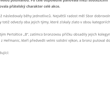
skvělou podívanou. Po celé odpoledne panovala mezi soutěžícími
ovala přátelský charakter celé akce.
chž následovaly běhy jednotlivců. Největší radost měl Sbor dobrovo
 totiž odvezly oba jejich týmy, které získaly zlato v obou kategoriíc
tým Pertoltice „B“, zatímco bronzovou příčku obsadily jejich kolegy
či z Heřmanic, kteří předvedli velmi solidní výkon, a bronz putoval d
ující: