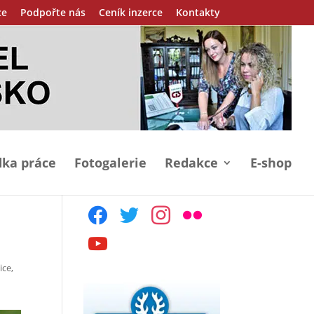
ce
Podpořte nás
Ceník inzerce
Kontakty
ka práce
Fotogalerie
Redakce
E-shop
facebook
twitter
instagram
flickr
youtube
ice
,