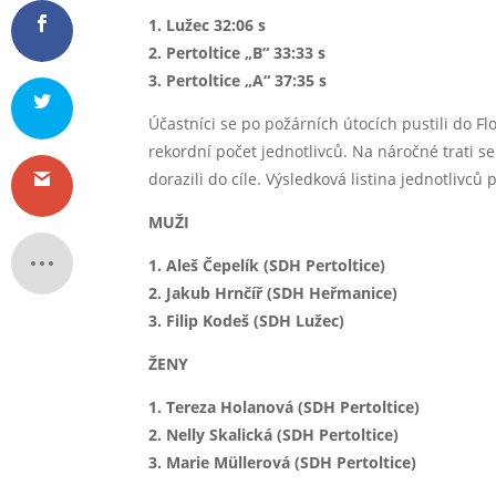
1. Lužec 32:06 s
2. Pertoltice „B“ 33:33 s
3. Pertoltice „A“ 37:35 s
Účastníci se po požárních útocích pustili do F
rekordní počet jednotlivců. Na náročné trati s
dorazili do cíle. Výsledková listina jednotliv
MUŽI
1. Aleš Čepelík (SDH Pertoltice)
2. Jakub Hrnčíř (SDH Heřmanice)
3. Filip Kodeš (SDH Lužec)
ŽENY
1. Tereza Holanová (SDH Pertoltice)
2. Nelly Skalická (SDH Pertoltice)
3. Marie Müllerová (SDH Pertoltice)