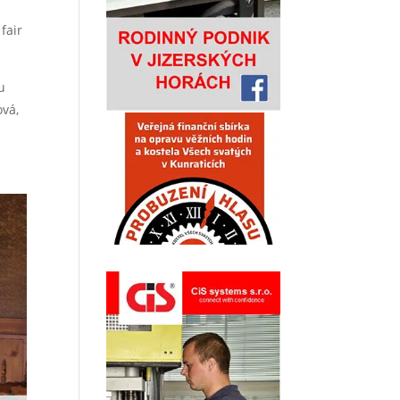
fair
u
ová,