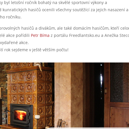
ky byl letošní ročník bohatý na skvělé sportovní výkony a
unratických hasičů ocenili všechny soutěžící za jejich nasazení a 
ího ročníku.
rovolných hasičů a divákům, ale také domácím hasičům, kteří celo
elé akce pořídili
Petr Bíma
z portálu Freedlantsko.eu a Anežka Stec
 vydařené akce.
tí rok sejdeme v ještě větším počtu!