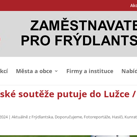
Ak
kcí
Města a obce
Firmy a instituce
Nabíd
ičské soutěže putuje do Lužce /
 2024
|
Aktuálně z Frýdlantska
,
Doporučujeme
,
Fotoreportáže
,
Hasiči
,
Kunrat