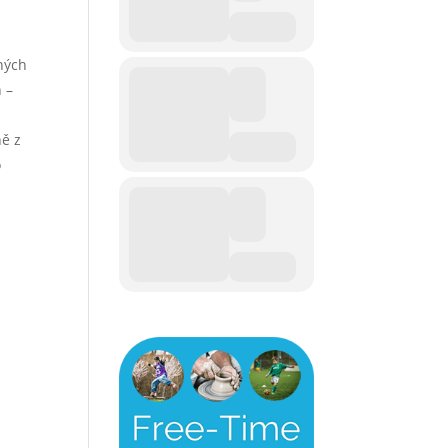
lných
h –
ně z
o