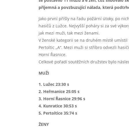
se postavilo 11 mužů a 6 žen, což slibovalo 
příjemná a povzbuzující nálada, která podtrh
Jako první přišly na řadu požární útoky, po ni
hasičů z Lužce. Nejvyšší poháry si za své výkony
jak mezi muži, tak mezi ženami.
V ženské kategorii se na druhém místě umístil 
Pertoltic „A“. Mezi muži si stříbro odvezli hasi
Horní Řasnice.
Celkové pořadí soutěžních družstev bylo násled
MUŽI
1. Lužec 23:30 s
2. Heřmanice 25:05 s
3. Horní Řasnice 29:96 s
4. Kunratice 30:53 s
5. Pertoltice 35:74 s
ŽENY