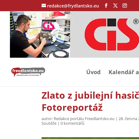
redakce@frydlantsko.eu
Úvod
Kalendář a
Zlato z jubilejní has
Fotoreportáž
autor:
Redakce portálu Freedlantsko.eu
|
28. června
Soutěže
|
0 komentářů