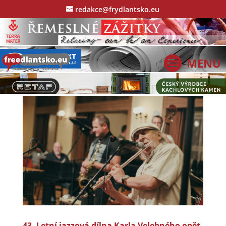
redakce@frydlantsko.eu
43. Letní jazzová dílna Karla Velebného opět