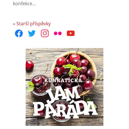
konfekce...
« Starší příspěvky
facebook
twitter
instagram
flickr
youtube