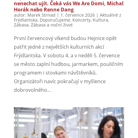
nenechat ujít. Čeká vás We Are Domi, Michal
Horák nebo Renne Dang
autor:
Marek Strnad
|
1. července 2026
|
Aktuálně z
Frýdlantska
,
Doporučujeme
,
Koncerty
,
Kultura
,
Zábava
,
Zábava a noční život
První červencový víkend budou Hejnice opět
patřit jedné z největších kulturních akcí
Frýdlantska. V sobotu 4. a v neděli 5. července
se město zaplní hudbou, jarmarkem, pouličním
programem i stovkami návštěvníků.
Organizátoři navíc pokračují v myšlence
dobrovolného...