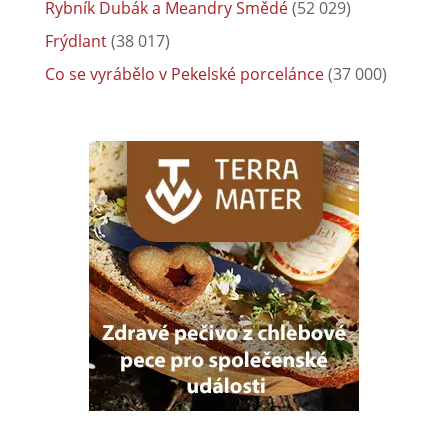
Rybník Dubák a Meandry Smědé
(52 029)
Frýdlant
(38 017)
Co se vyrábělo v Pekelské porcelánce
(37 000)