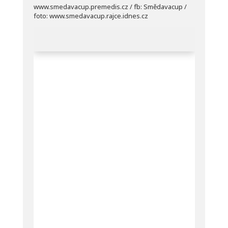
www.smedavacup.premedis.cz
/ fb:
Smědavacup
/
foto:
www.smedavacup.rajce.idnes.cz