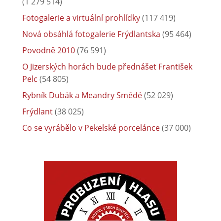
(1 279 514)
Fotogalerie a virtuální prohlídky
(117 419)
Nová obsáhlá fotogalerie Frýdlantska
(95 464)
Povodně 2010
(76 591)
O Jizerských horách bude přednášet František
Pelc
(54 805)
Rybník Dubák a Meandry Smědé
(52 029)
Frýdlant
(38 025)
Co se vyrábělo v Pekelské porcelánce
(37 000)