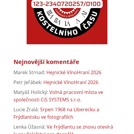
Nejnovější komentáře
Marek Strnad
:
Hejnické VínoHraní 2026
Petr Jeřábek
:
Hejnické VínoHraní 2026
Matyáš Holický
:
Volná pracovní místa ve
společnosti CiS SYSTEMS s.r.o.
Lucie Zralá
:
Srpen 1968 na Liberecku a
Frýdlantsku ve fotografiích
Lenka Úžasná
:
Ve Frýdlantu se znovu otevírá