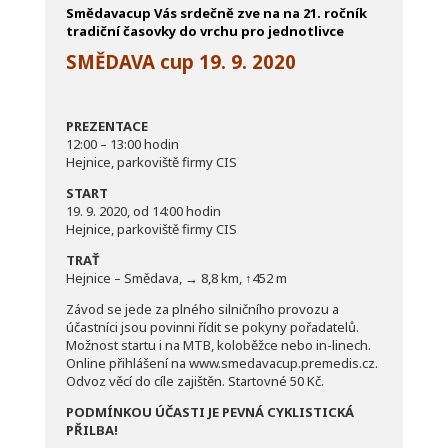
Smědavacup Vás srdečně zve na na 21. ročník
tradiční časovky do vrchu pro jednotlivce
SMĚDAVA cup
19. 9. 2020
PREZENTACE
12:00 – 13:00 hodin
Hejnice, parkoviště firmy CIS
START
19. 9. 2020, od 14:00 hodin
Hejnice, parkoviště firmy CIS
TRAŤ
Hejnice – Smědava, → 8,8 km, ↑452 m
Závod se jede za plného silničního provozu a
účastníci jsou povinni řídit se pokyny pořadatelů.
Možnost startu i na MTB, koloběžce nebo in-linech.
Online přihlášení na
www.smedavacup.premedis.cz
.
Odvoz věcí do cíle zajištěn. Startovné 50 Kč.
PODMÍNKOU ÚČASTI JE PEVNÁ CYKLISTICKÁ
PŘILBA!