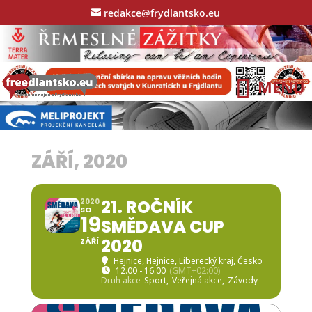
redakce@frydlantsko.eu
ZÁŘÍ, 2020
21. ROČNÍK
2020
SO
19
SMĚDAVA CUP
2020
ZÁŘÍ
Hejnice
, Hejnice, Liberecký kraj, Česko
12.00 - 16.00
(GMT+02:00)
Druh akce
Sport,
Veřejná akce,
Závody