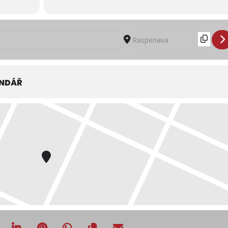
erská výstava králíků, holubů a drůbeže [BBQC1sfpX]
Destination Address - 9.Podj
ENDÁŘ