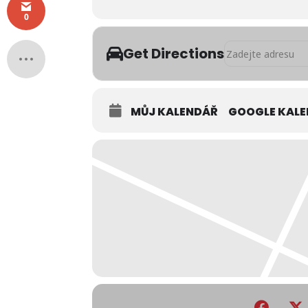
0
Address - 9.Podjiz
Get Directions
MŮJ KALENDÁŘ
GOOGLE KAL