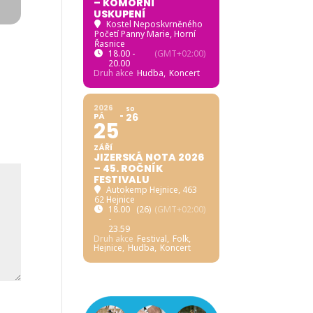
– KOMORNÍ
USKUPENÍ
Kostel Neposkvrněného
Početí Panny Marie, Horní
Řasnice
18.00 -
(GMT+02:00)
20.00
Druh akce
Hudba,
Koncert
2026
SO
PÁ
26
25
ZÁŘÍ
JIZERSKÁ NOTA 2026
– 45. ROČNÍK
FESTIVALU
Autokemp Hejnice
, 463
62 Hejnice
18.00
(26)
(GMT+02:00)
-
23.59
Druh akce
Festival,
Folk,
Hejnice,
Hudba,
Koncert