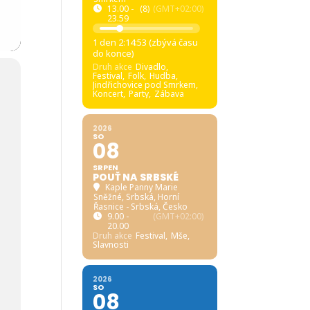
13.00 -
(8)
(GMT+02:00)
23.59
1 den 2:14:52 (zbývá času
do konce)
Druh akce
Divadlo,
Festival,
Folk,
Hudba,
Jindřichovice pod Smrkem,
Koncert,
Party,
Zábava
2026
SO
08
SRPEN
POUŤ NA SRBSKÉ
Kaple Panny Marie
Sněžné, Srbská
, Horní
Řasnice - Srbská, Česko
9.00 -
(GMT+02:00)
20.00
Druh akce
Festival,
Mše,
Slavnosti
2026
SO
08