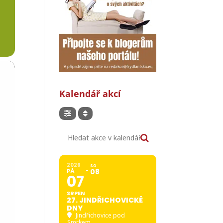
Kalendář akcí
Hledat akce v kalendáři
2026
SO
PÁ
08
07
SRPEN
27. JINDŘICHOVICKÉ
DNY
Jindřichovice pod
Smrkem