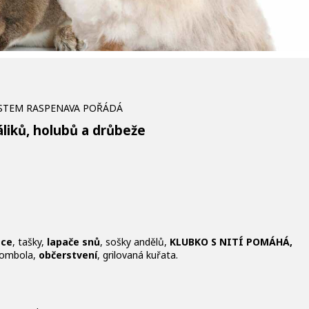
ĚSTEM RASPENAVA POŘÁDÁ
áliků, holubů a drůbeže
ace
, tašky,
lapače snů
, sošky andělů,
KLUBKO S NITÍ POMÁHÁ,
tombola,
občerstvení
, grilovaná kuřata.