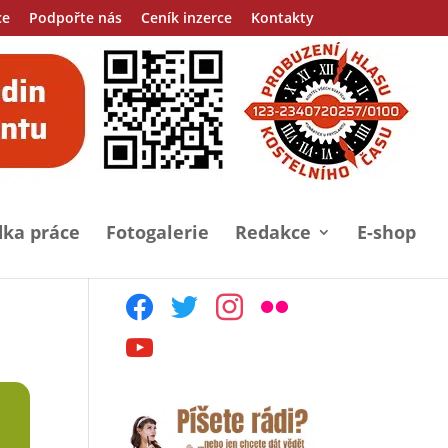
ce
Podpořte nás
Ceník inzerce
Kontakty
ka práce
Fotogalerie
Redakce
E-shop
facebook
twitter
instagram
flickr
youtube