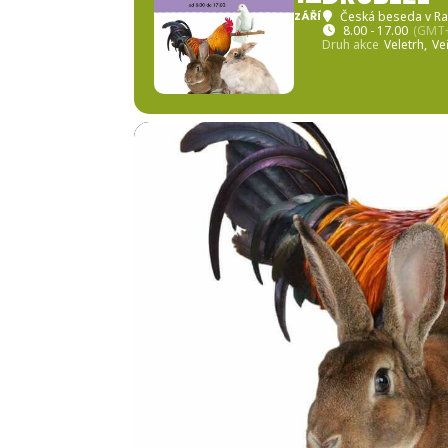
ZÁŘÍ
Česká beseda v R
8.00 - 17.00
(GMT+
Druh akce
Veletrh,
Ve