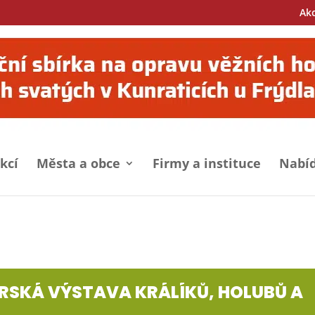
Ak
kcí
Města a obce
Firmy a instituce
Nabíd
ERSKÁ VÝSTAVA KRÁLÍKŮ, HOLUBŮ A