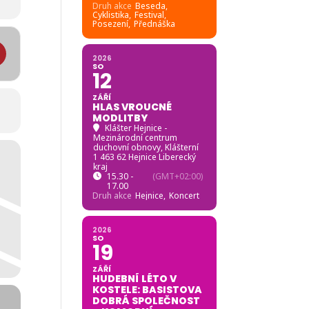
Druh akce
Beseda,
Cyklistika,
Festival,
Posezení,
Přednáška
izerská výstava králíků, holubů a drůbeže [y8kVWLwjn]
2026
SO
12
ZÁŘÍ
HLAS VROUCNÉ
MODLITBY
Klášter Hejnice -
Mezinárodní centrum
duchovní obnovy
, Klášterní
1 463 62 Hejnice Liberecký
kraj
15.30 -
(GMT+02:00)
17.00
Druh akce
Hejnice,
Koncert
2026
SO
19
ZÁŘÍ
HUDEBNÍ LÉTO V
KOSTELE: BASISTOVA
DOBRÁ SPOLEČNOST