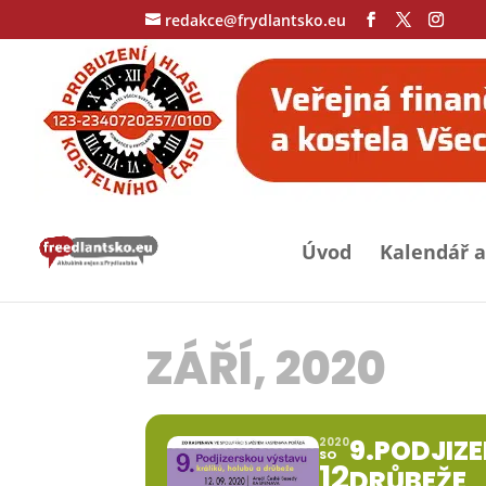
redakce@frydlantsko.eu
Úvod
Kalendář a
ZÁŘÍ, 2020
9.PODJIZ
2020
SO
12
DRŮBEŽE