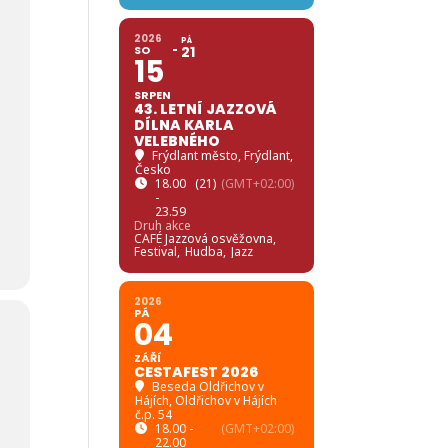
2026
PÁ
SO
21
15
SRPEN
43. LETNÍ JAZZOVÁ
DÍLNA KARLA
VELEBNÉHO
Frýdlant město
, Frýdlant,
Česko
18.00
(21)
(GMT+02:00)
-
23.59
Druh akce
CAFÉ Jazzová osvěžovna,
Festival,
Hudba,
Jazz
2026
PÁ
04
ZÁŘÍ
CESTAFEST 2026
Beseda Oldřichov v
Hájích
, Oldřichov v Hájích
č.p. 54
18.00 -
(GMT+02:00)
22.00