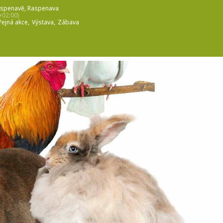
aspenavě
, Raspenava
02:00)
řejná akce,
Výstava,
Zábava