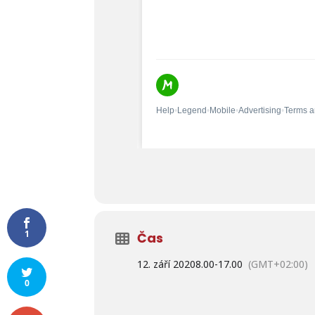
1
Čas
12. září 2020
8.00
-
17.00
(GMT+02:00)
0