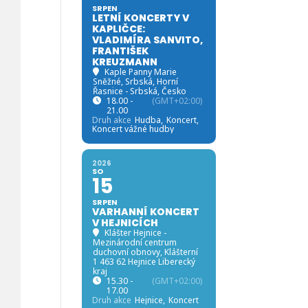
SRPEN
LETNÍ KONCERTY V
KAPLIČCE:
VLADIMÍRA SANVITO,
FRANTIŠEK
KREUZMANN
Kaple Panny Marie
Sněžné, Srbská
, Horní
Řasnice - Srbská, Česko
18.00 -
(GMT+02:00)
21.00
Druh akce
Hudba,
Koncert,
Koncert vážné hudby
2026
SO
15
SRPEN
VARHANNÍ KONCERT
V HEJNICÍCH
Klášter Hejnice -
Mezinárodní centrum
duchovní obnovy
, Klášterní
1 463 62 Hejnice Liberecký
kraj
15.30 -
(GMT+02:00)
17.00
Druh akce
Hejnice,
Koncert