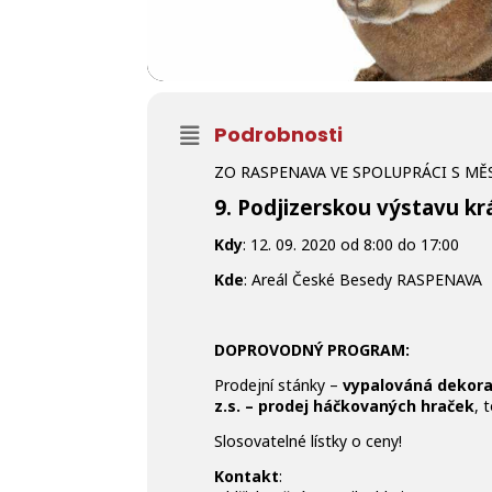
Podrobnosti
ZO RASPENAVA VE SPOLUPRÁCI S M
9. Podjizerskou výstavu kr
Kdy
: 12. 09. 2020 od 8:00 do 17:00
Kde
: Areál České Besedy RASPENAVA
DOPROVODNÝ PROGRAM:
Prodejní stánky –
vypalováná dekor
z.s. – prodej háčkovaných hraček
, 
Slosovatelné lístky o ceny!
Kontakt
: