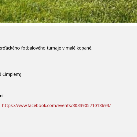
 Ferďáckého fotbalového turnaje v malé kopané.
od Cimplem)
ní
:
https://www.facebook.com/events/303390571018693/