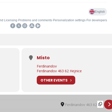
Místo
Ferdinandov
Ferdinandov 463 62 Hejnice
OTHER EVENTS
k Ferďáckého fotbalového turnaje []
Destination Address - 9. ročn