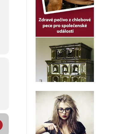
ík Ferďáckého fotbalového turnaje []