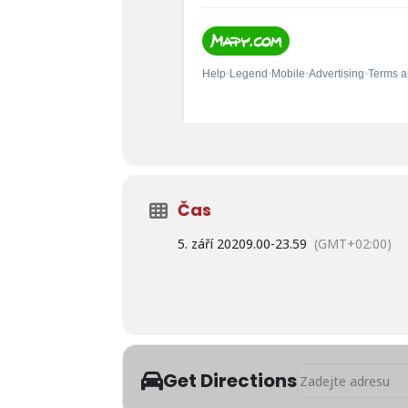
Čas
5. září 2020
9.00
-
23.59
(GMT+02:00)
Address - 9. roční
Get Directions