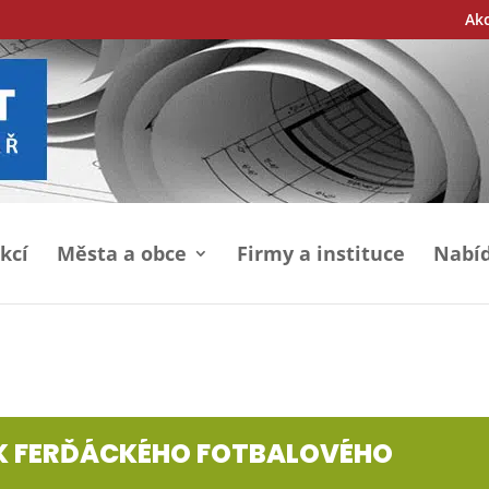
Ak
kcí
Města a obce
Firmy a instituce
Nabíd
ÍK FERĎÁCKÉHO FOTBALOVÉHO