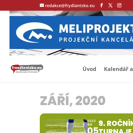
redakce@frydlantsko.eu
Úvod
Kalendář a
ZÁŘÍ, 2020
9. ROČN
2020
SO
05
TURNAJE