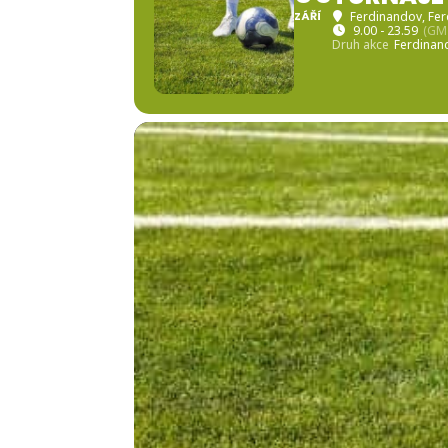
ZÁŘÍ
Ferdinandov
, Fe
9.00 - 23.59
(GM
Druh akce
Ferdinan