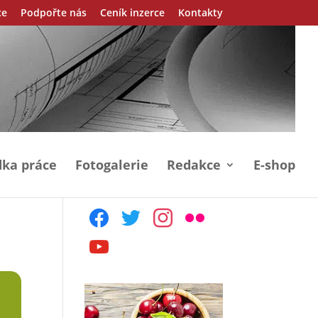
ce
Podpořte nás
Ceník inzerce
Kontakty
ka práce
Fotogalerie
Redakce
E-shop
facebook
twitter
instagram
flickr
youtube