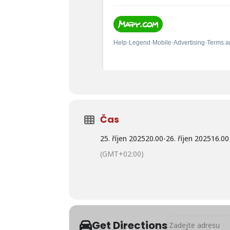
Čas
25. říjen 2025
20.00
-
26. říjen 2025
16.00
(GMT+02:00)
Address - Americký
Get Directions