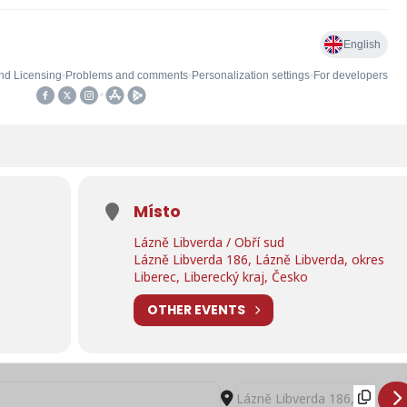
Místo
Lázně Libverda / Obří sud
Lázně Libverda 186, Lázně Libverda, okres
Liberec, Liberecký kraj, Česko
OTHER EVENTS
 víkend na Obřím sudu []
Destination Address - Americ