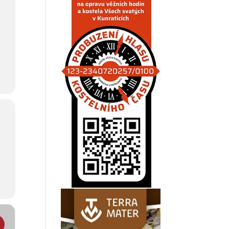
ký víkend na Obřím sudu []