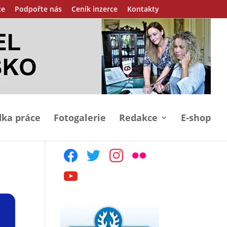
ce
Podpořte nás
Ceník inzerce
Kontakty
ka práce
Fotogalerie
Redakce
E-shop
facebook
twitter
instagram
flickr
youtube