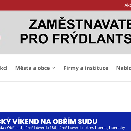
Ak
kcí
Města a obce
Firmy a instituce
Nabíd
KÝ VÍKEND NA OBŘÍM SUDU
da / Obří sud
, Lázně Libverda 186, Lázně Libverda, okres Liberec, Liberecký