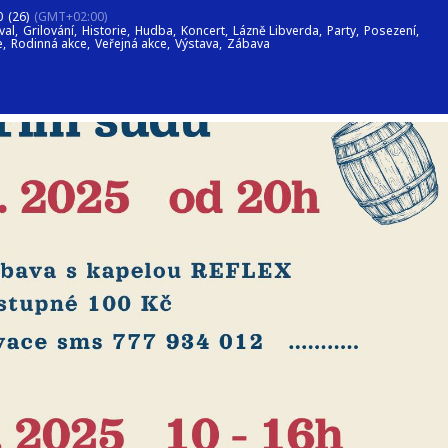
0
(26)
(GMT+02:00)
val,
Grilování,
Historie,
Hudba,
Koncert,
Lázně Libverda,
Party,
Posezení,
e,
Rodinná akce,
Veřejná akce,
Výstava,
Zábava