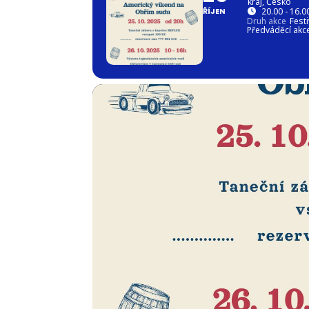
kraj, Česko
ŘÍJEN
20.00 - 16.0
Druh akce
Festi
Předváděcí akc