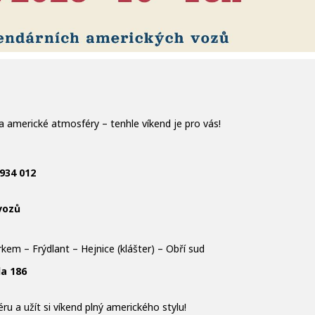
a americké atmosféry – tenhle víkend je pro vás!
 934 012
vozů
em – Frýdlant – Hejnice (klášter) – Obří sud
da 186
u a užít si víkend plný amerického stylu!