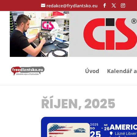
redakce@frydlantsko.eu
Úvod
Kalendář a
ŘÍJEN, 2025
AMERIC
2025
NE
SO
26
25
Lázně Libver