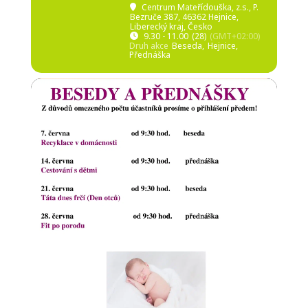
Centrum Mateřídouška, z.s.
, P.
Bezruče 387, 46362 Hejnice,
Liberecký kraj, Česko
9.30 - 11.00
(28)
(GMT+02:00)
Druh akce
Beseda,
Hejnice,
Přednáška