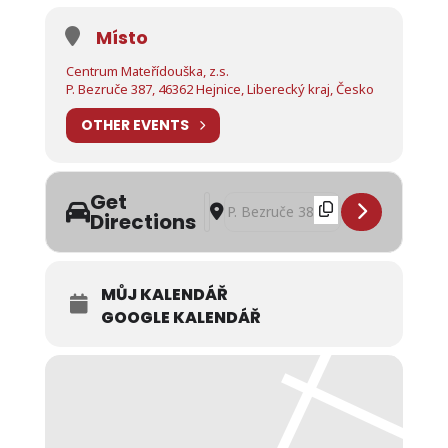
Místo
Centrum Mateřídouška, z.s.
P. Bezruče 387, 46362 Hejnice, Liberecký kraj, Česko
OTHER EVENTS
Get
Address - Besedy a přednášky v rodin
Destination Address - Besedy a př
Directions
MŮJ KALENDÁŘ
GOOGLE KALENDÁŘ