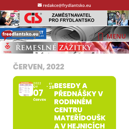
redakce@frydlantsko.eu
ČERVEN, 2022
BESEDY A
2022
ÚT
ÚT
28
07
PŘEDNÁŠKY V
RODINNÉM
ČERVEN
CENTRU
MATEŘÍDOUŠK
A V HEJNICÍCH