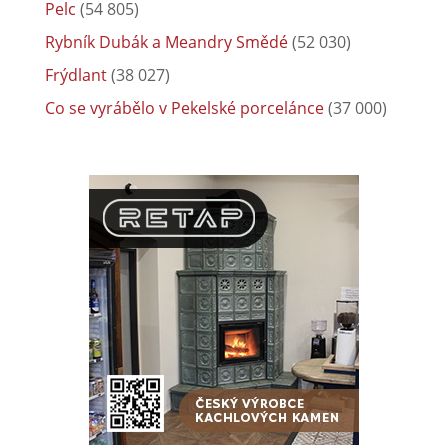
Pelc
(54 805)
Rybník Dubák a Meandry Smědé
(52 030)
Frýdlant
(38 027)
Co se vyrábělo v Pekelské porcelánce
(37 000)