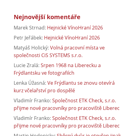
Nejnovější komentáře
Marek Strnad
:
Hejnické VínoHraní 2026
Petr Jeřábek
:
Hejnické VínoHraní 2026
Matyáš Holický
:
Volná pracovní místa ve
společnosti CiS SYSTEMS s.r.o.
Lucie Zralá
:
Srpen 1968 na Liberecku a
Frýdlantsku ve fotografiích
Lenka Úžasná
:
Ve Frýdlantu se znovu otevírá
kurz včelařství pro dospělé
Vladimír Franko
:
Společnost ETK Check, s.r.o.
přijme nové pracovníky pro pracoviště Liberec
Vladimír Franko
:
Společnost ETK Check, s.r.o.
přijme nové pracovníky pro pracoviště Liberec
Martin Hodonicky
:
Sběrný dvůr je otevřen jinak