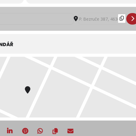
 přednášky v rodinném centru Mateřídouška v Hejnicích []
Destination Address - Besedy
ENDÁŘ