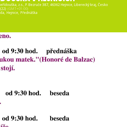
řídouška, z.s.
, P. Bezruče 387, 46362 Hejnice, Liberecký kraj, Česko
(22)
(GMT+01:00)
da,
Hejnice,
Přednáška