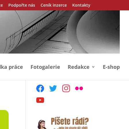
ce
Podpořte nás
Ceník inzerce
Kontakty
ka práce
Fotogalerie
Redakce
E-shop
facebook
twitter
instagram
flickr
youtube