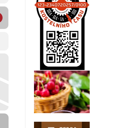
 a přednášky v rodinném centru Mateřídouška v Hejnicích []