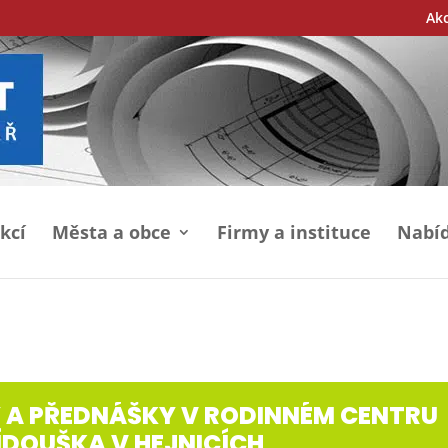
Ak
kcí
Města a obce
Firmy a instituce
Nabíd
 A PŘEDNÁŠKY V RODINNÉM CENTRU
DOUŠKA V HEJNICÍCH