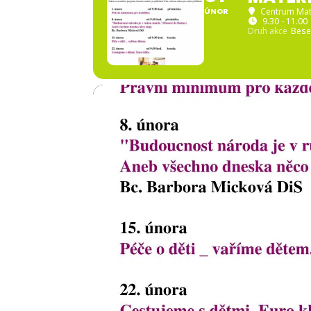
ÚNOR
Centrum Mate
9.30 - 11.00
Druh akce
Bese