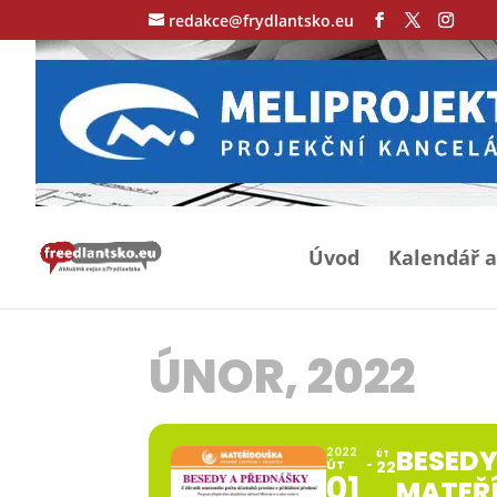
redakce@frydlantsko.eu
Úvod
Kalendář a
ÚNOR, 2022
BESEDY
2022
ÚT
ÚT
22
01
MATEŘÍ