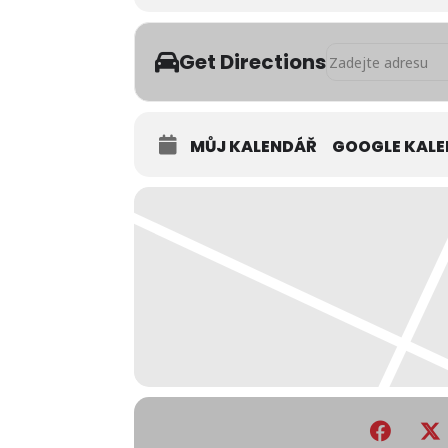
Address - Besedy a
Get Directions
MŮJ KALENDÁŘ
GOOGLE KAL