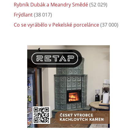
Rybník Dubák a Meandry Smědé
(52 029)
Frýdlant
(38 017)
Co se vyrábělo v Pekelské porcelánce
(37 000)