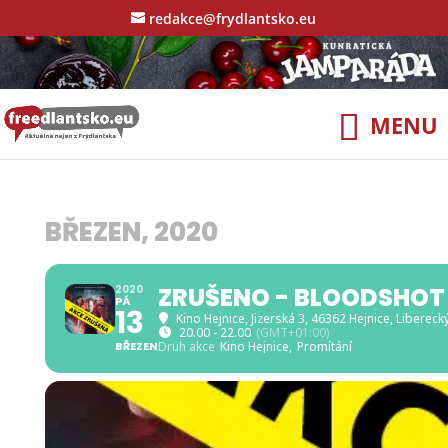
redakce@frydlantsko.eu
BŘEZEN, 2020
ZRUŠENO - BLOODSHOT 
2020
PÁ
13
Kino Hejnice
, Jizerská 3, 46362 Hejnice, Libereck
20.00 - 22.00
(GMT+01:00)
BŘEZEN
Druh akce
Kino Hejnice,
Promítání