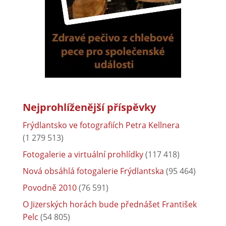
Nejprohlíženější příspěvky
Frýdlantsko ve fotografiích Petra Kellnera
(1 279 513)
Fotogalerie a virtuální prohlídky
(117 418)
Nová obsáhlá fotogalerie Frýdlantska
(95 464)
Povodně 2010
(76 591)
O Jizerských horách bude přednášet František
Pelc
(54 805)