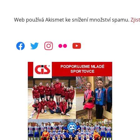
Web používá Akismet ke snížení množství spamu.
Zjis
facebook
twitter
instagram
flickr
youtube