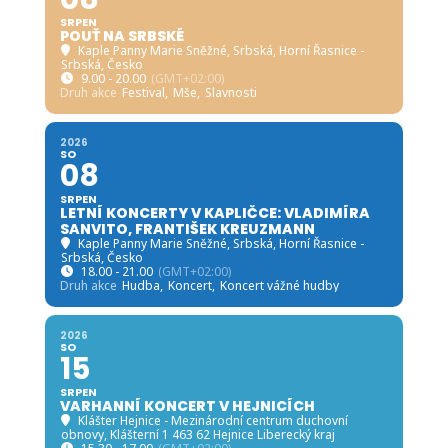
SRPEN
POUŤ NA SRBSKÉ
Kaple Panny Marie Sněžné, Srbská
, Horní Řasnice -
Srbská, Česko
9.00 - 20.00
(GMT+02:00)
Druh akce
Festival,
Mše,
Slavnosti
2026
SO
08
SRPEN
LETNÍ KONCERTY V KAPLIČCE: VLADIMÍRA
SANVITO, FRANTIŠEK KREUZMANN
Kaple Panny Marie Sněžné, Srbská
, Horní Řasnice -
Srbská, Česko
18.00 - 21.00
(GMT+02:00)
Druh akce
Hudba,
Koncert,
Koncert vážné hudby
2026
SO
15
SRPEN
VARHANNÍ KONCERT V HEJNICÍCH
Klášter Hejnice - Mezinárodní centrum duchovní
obnovy
, Klášterní 1 463 62 Hejnice Liberecký kraj