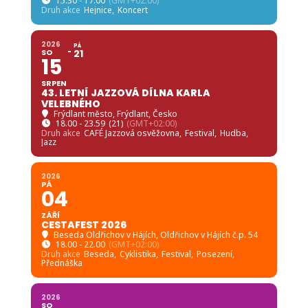
15.30 - 17.00
(GMT+02:00)
Druh akce
Hejnice,
Koncert
2026
PÁ
SO
21
15
SRPEN
43. LETNÍ JAZZOVÁ DÍLNA KARLA
VELEBNÉHO
Frýdlant město
, Frýdlant, Česko
18.00 - 23.59
(21)
(GMT+02:00)
Druh akce
CAFÉ Jazzová osvěžovna,
Festival,
Hudba,
Jazz
2026
PÁ
04
ZÁŘÍ
CESTAFEST 2026
Beseda Oldřichov v Hájích
, Oldřichov v Hájích č.p. 54
18.00 - 22.00
(GMT+02:00)
Druh akce
Beseda,
Cyklistika,
Festival,
Posezení,
Přednáška
2026
SO