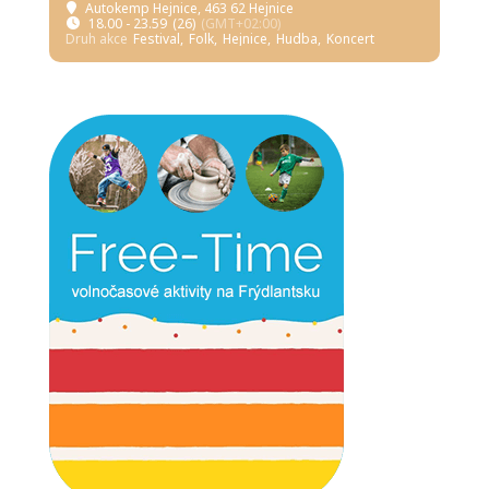
Autokemp Hejnice
, 463 62 Hejnice
18.00 - 23.59
(26)
(GMT+02:00)
Druh akce
Festival,
Folk,
Hejnice,
Hudba,
Koncert