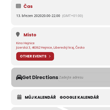
Čas
13. březen 2020
20.00
-
22.00
(GMT+01:00)
Místo
Kino Hejnice
Jizerská 3, 46362 Hejnice, Liberecký kraj, Česko
OTHER EVENTS
Address - ZRUŠENO - Bloodshot 
Get Directions
MŮJ KALENDÁŘ
GOOGLE KALENDÁŘ