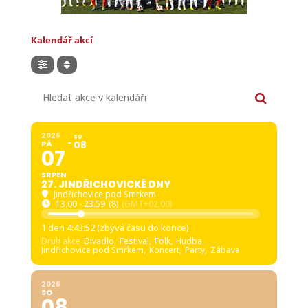
Kalendář akcí
Hledat akce v kalendáři
2026
SO
PÁ
08
07
SRPEN
27. JINDŘICHOVICKÉ DNY
Jindřichovice pod Smrkem
13.00 - 23.59
(8)
(GMT+02:00)
1 den 4:43:50 (zbývá času do konce)
Druh akce
Divadlo,
Festival,
Folk,
Hudba,
Jindřichovice pod Smrkem,
Koncert,
Party,
Zábava
2026
SO
08