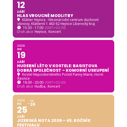
12
ZÁŘÍ
HLAS VROUCNÉ MODLITBY
Klášter Hejnice - Mezinárodní centrum duchovní
obnovy
, Klášterní 1 463 62 Hejnice Liberecký kraj
15.30 - 17.00
(GMT+02:00)
Druh akce
Hejnice,
Koncert
2026
SO
19
ZÁŘÍ
HUDEBNÍ LÉTO V KOSTELE: BASISTOVA
DOBRÁ SPOLEČNOST – KOMORNÍ USKUPENÍ
Kostel Neposkvrněného Početí Panny Marie, Horní
Řasnice
18.00 - 20.00
(GMT+02:00)
Druh akce
Hudba,
Koncert
2026
SO
PÁ
26
25
ZÁŘÍ
JIZERSKÁ NOTA 2026 – 45. ROČNÍK
FESTIVALU