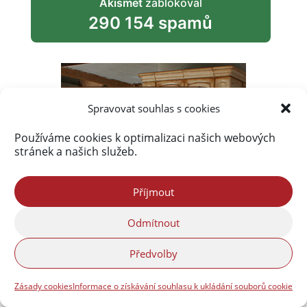
Akismet
zablokoval
290 154 spamů
Spravovat souhlas s cookies
Používáme cookies k optimalizaci našich webových
stránek a našich služeb.
Příjmout
Odmítnout
Předvolby
Zásady cookies
Informace o získávání souhlasu k ukládání souborů cookie