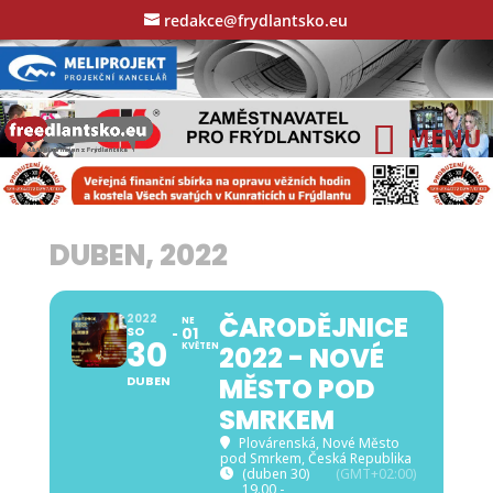
redakce@frydlantsko.eu
DUBEN, 2022
ČARODĚJNICE
2022
NE
SO
01
30
KVĚTEN
2022 - NOVÉ
MĚSTO POD
DUBEN
SMRKEM
Plovárenská
, Nové Město
pod Smrkem, Česká Republika
(duben 30)
(GMT+02:00)
19.00 -