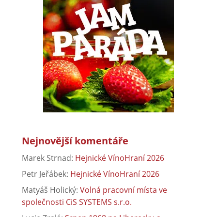
Nejnovější komentáře
Marek Strnad
:
Hejnické VínoHraní 2026
Petr Jeřábek
:
Hejnické VínoHraní 2026
Matyáš Holický
:
Volná pracovní místa ve
společnosti CiS SYSTEMS s.r.o.