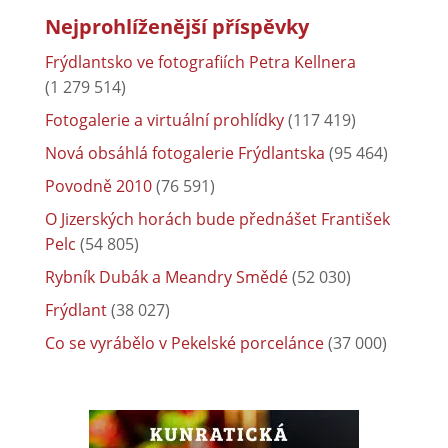
Nejprohlíženější příspěvky
Frýdlantsko ve fotografiích Petra Kellnera
(1 279 514)
Fotogalerie a virtuální prohlídky
(117 419)
Nová obsáhlá fotogalerie Frýdlantska
(95 464)
Povodně 2010
(76 591)
O Jizerských horách bude přednášet František
Pelc
(54 805)
Rybník Dubák a Meandry Smědé
(52 030)
Frýdlant
(38 027)
Co se vyrábělo v Pekelské porcelánce
(37 000)