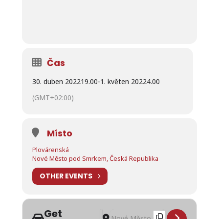
Čas
30. duben 2022
19.00
-
1. květen 2022
4.00
(GMT+02:00)
Místo
Plovárenská
Nové Město pod Smrkem, Česká Republika
OTHER EVENTS
Get
Address - Čarodějnice 2022 - Nové 
Destination Address - Čarodějnic