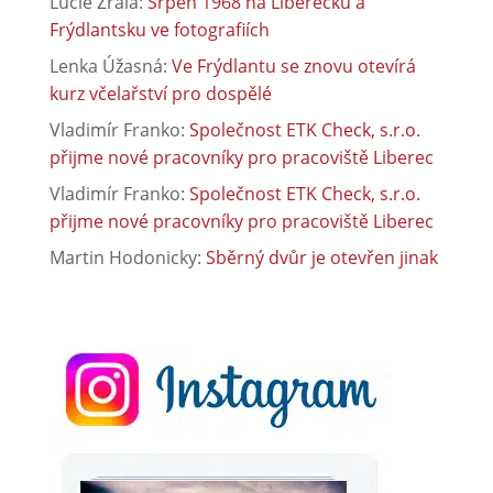
Lucie Zralá
:
Srpen 1968 na Liberecku a
Frýdlantsku ve fotografiích
Lenka Úžasná
:
Ve Frýdlantu se znovu otevírá
kurz včelařství pro dospělé
Vladimír Franko
:
Společnost ETK Check, s.r.o.
přijme nové pracovníky pro pracoviště Liberec
Vladimír Franko
:
Společnost ETK Check, s.r.o.
přijme nové pracovníky pro pracoviště Liberec
Martin Hodonicky
:
Sběrný dvůr je otevřen jinak