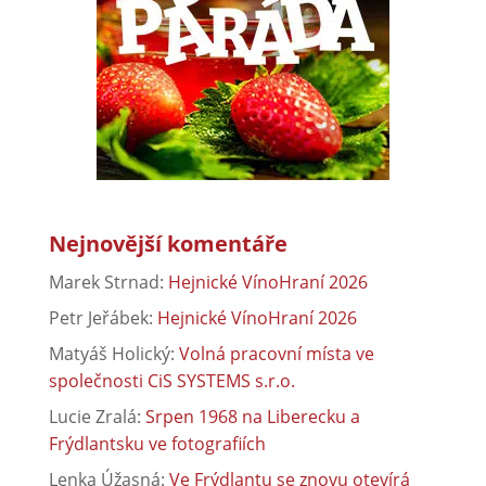
Nejnovější komentáře
Marek Strnad
:
Hejnické VínoHraní 2026
Petr Jeřábek
:
Hejnické VínoHraní 2026
Matyáš Holický
:
Volná pracovní místa ve
společnosti CiS SYSTEMS s.r.o.
Lucie Zralá
:
Srpen 1968 na Liberecku a
Frýdlantsku ve fotografiích
Lenka Úžasná
:
Ve Frýdlantu se znovu otevírá