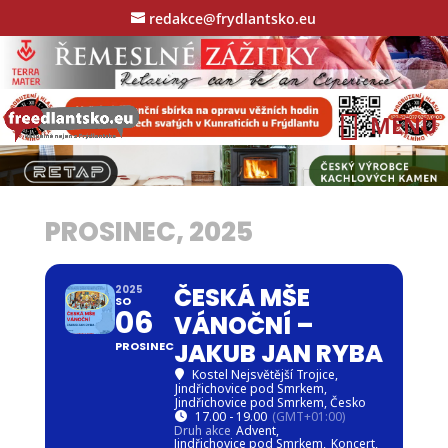
redakce@frydlantsko.eu
PROSINEC, 2025
ČESKÁ MŠE
2025
SO
06
VÁNOČNÍ –
JAKUB JAN RYBA
PROSINEC
Kostel Nejsvětější Trojice,
Jindřichovice pod Smrkem
,
Jindřichovice pod Smrkem, Česko
17.00 - 19.00
(GMT+01:00)
Druh akce
Advent,
Jindřichovice pod Smrkem,
Koncert,