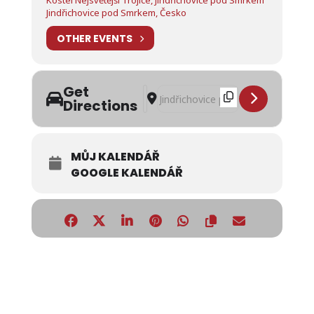
Kostel Nejsvětější Trojice, Jindřichovice pod Smrkem
Jindřichovice pod Smrkem, Česko
OTHER EVENTS
Get
Address - Česká mše vánoční – Jakub 
Destination Address - Česká mše v
Directions
MŮJ KALENDÁŘ
GOOGLE KALENDÁŘ