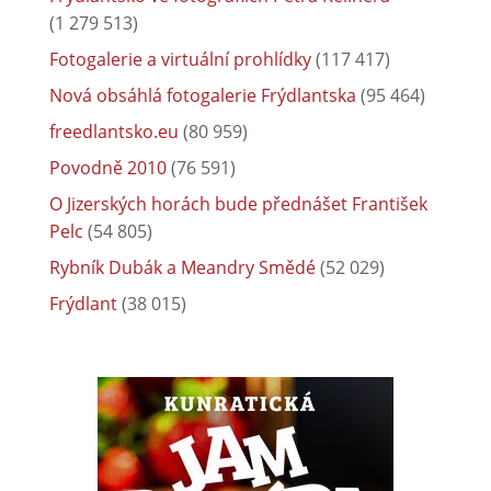
(1 279 513)
Fotogalerie a virtuální prohlídky
(117 417)
Nová obsáhlá fotogalerie Frýdlantska
(95 464)
freedlantsko.eu
(80 959)
Povodně 2010
(76 591)
O Jizerských horách bude přednášet František
Pelc
(54 805)
Rybník Dubák a Meandry Smědé
(52 029)
Frýdlant
(38 015)