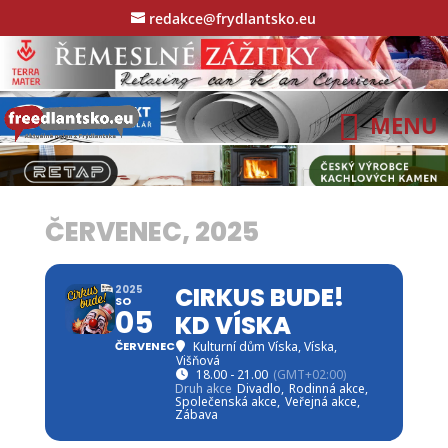
redakce@frydlantsko.eu
ČERVENEC, 2025
CIRKUS BUDE!
2025
SO
05
KD VÍSKA
ČERVENEC
Kulturní dům Víska
, Víska,
Višňová
18.00 - 21.00
(GMT+02:00)
Druh akce
Divadlo,
Rodinná akce,
Společenská akce,
Veřejná akce,
Zábava