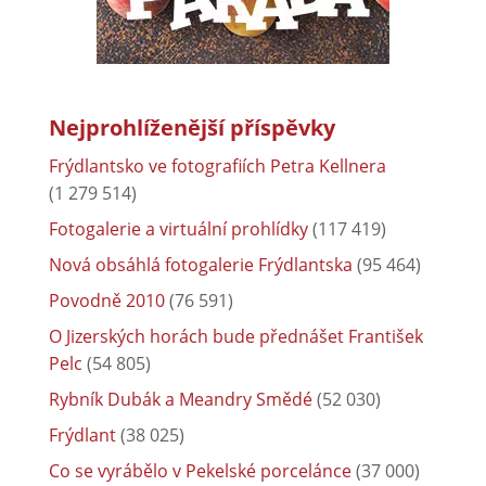
Nejprohlíženější příspěvky
Frýdlantsko ve fotografiích Petra Kellnera
(1 279 514)
Fotogalerie a virtuální prohlídky
(117 419)
Nová obsáhlá fotogalerie Frýdlantska
(95 464)
Povodně 2010
(76 591)
O Jizerských horách bude přednášet František
Pelc
(54 805)
Rybník Dubák a Meandry Smědé
(52 030)
Frýdlant
(38 025)
Co se vyrábělo v Pekelské porcelánce
(37 000)