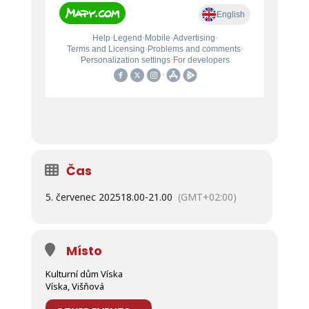
Čas
5. červenec 2025
18.00
-
21.00
(GMT+02:00)
Místo
Kulturní dům Víska
Víska, Višňová