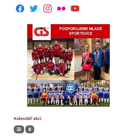
facebook
twitter
instagram
flickr
youtube
Kalendář akcí