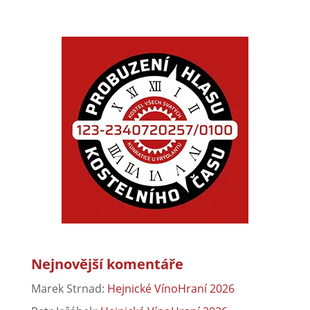
Nejnovější komentáře
Marek Strnad
:
Hejnické VínoHraní 2026