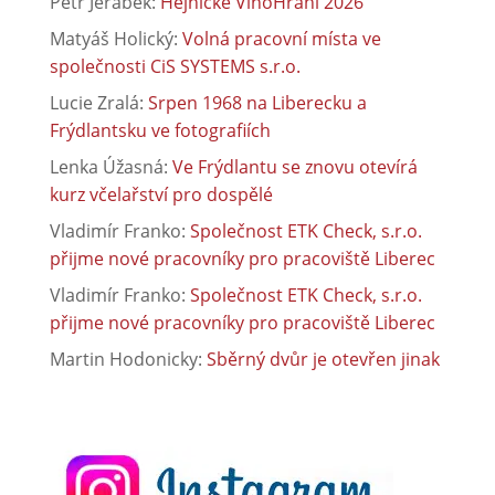
Petr Jeřábek
:
Hejnické VínoHraní 2026
Matyáš Holický
:
Volná pracovní místa ve
společnosti CiS SYSTEMS s.r.o.
Lucie Zralá
:
Srpen 1968 na Liberecku a
Frýdlantsku ve fotografiích
Lenka Úžasná
:
Ve Frýdlantu se znovu otevírá
kurz včelařství pro dospělé
Vladimír Franko
:
Společnost ETK Check, s.r.o.
přijme nové pracovníky pro pracoviště Liberec
Vladimír Franko
:
Společnost ETK Check, s.r.o.
přijme nové pracovníky pro pracoviště Liberec
Martin Hodonicky
:
Sběrný dvůr je otevřen jinak