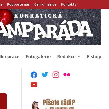
ce
Podpořte nás
Ceník inzerce
Kontakty
ka práce
Fotogalerie
Redakce
E-shop
facebook
twitter
instagram
flickr
youtube