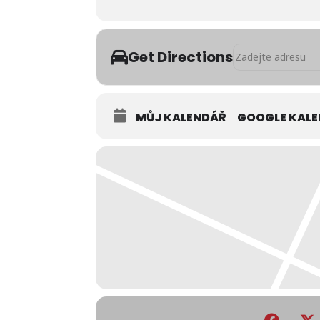
Address - COWER P
Get Directions
MŮJ KALENDÁŘ
GOOGLE KAL