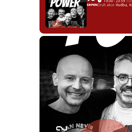
19.00 - 23.59
(G
SRPEN
Druh akce
Hudba,
K