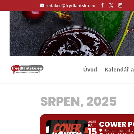
redakce@frydlantsko.eu
Úvod
Kalendář a
SRPEN, 2025
COWER P
2025
PÁ
15
Bikecentrum Lib