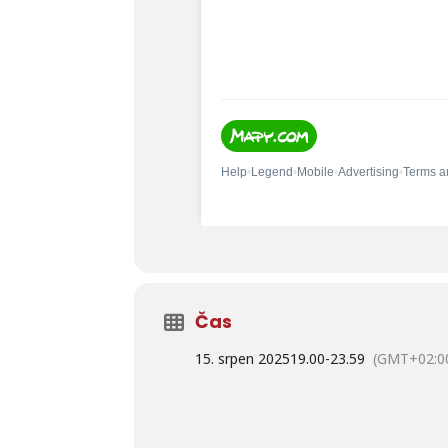
Čas
15. srpen 2025
19.00
-
23.59
(GMT+02:0