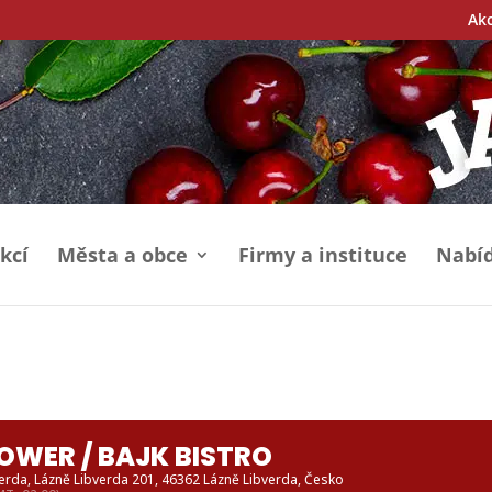
Ak
kcí
Města a obce
Firmy a instituce
Nabíd
OWER / BAJK BISTRO
verda
, Lázně Libverda 201, 46362 Lázně Libverda, Česko