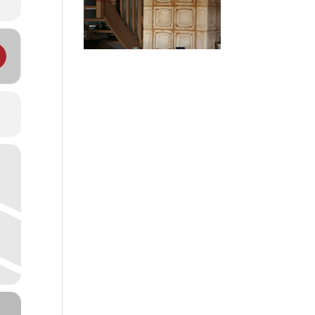
 POWER / Bajk Bistro []