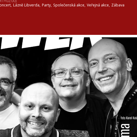
MT+02:00)
oncert,
Lázně Libverda,
Party,
Společenská akce,
Veřejná akce,
Zábava