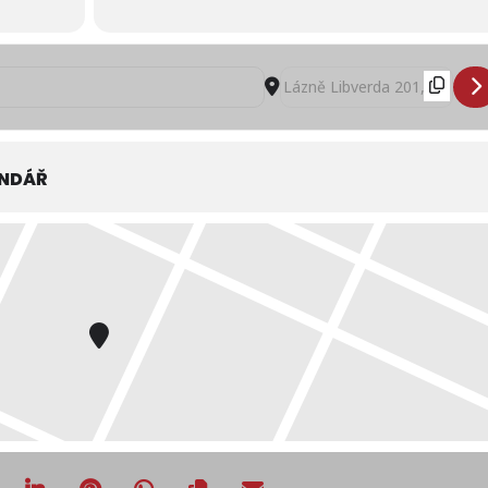
OWER / Bajk Bistro []
Destination Address - COWER
ENDÁŘ