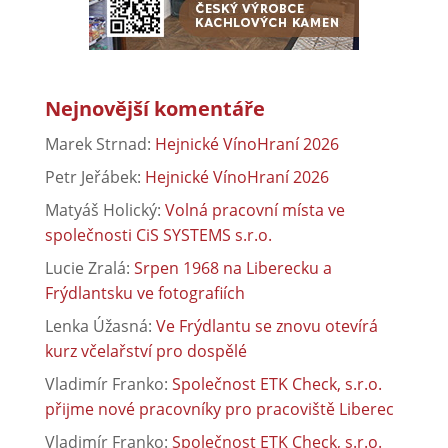
Nejnovější komentáře
Marek Strnad
:
Hejnické VínoHraní 2026
Petr Jeřábek
:
Hejnické VínoHraní 2026
Matyáš Holický
:
Volná pracovní místa ve
společnosti CiS SYSTEMS s.r.o.
Lucie Zralá
:
Srpen 1968 na Liberecku a
Frýdlantsku ve fotografiích
Lenka Úžasná
:
Ve Frýdlantu se znovu otevírá
kurz včelařství pro dospělé
Vladimír Franko
:
Společnost ETK Check, s.r.o.
přijme nové pracovníky pro pracoviště Liberec
Vladimír Franko
:
Společnost ETK Check, s.r.o.