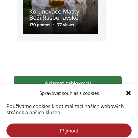
Akismet
zablokoval
289 883 spamů
Spravovat souhlas s cookies
Používáme cookies k optimalizaci našich webových
stránek a našich služeb.
Příjmout