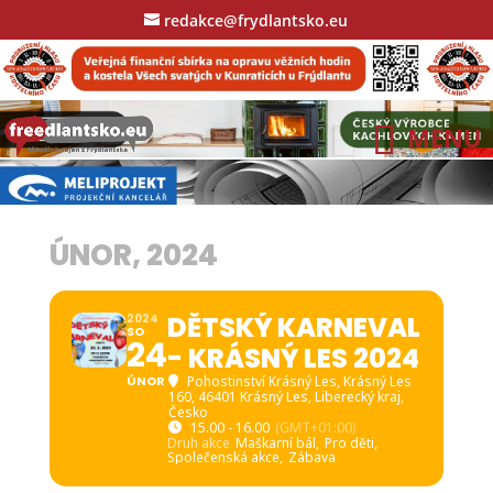
redakce@frydlantsko.eu
ÚNOR, 2024
DĚTSKÝ KARNEVAL
2024
SO
24
- KRÁSNÝ LES 2024
ÚNOR
Pohostinství Krásný Les
, Krásný Les
160, 46401 Krásný Les, Liberecký kraj,
Česko
15.00 - 16.00
(GMT+01:00)
Druh akce
Maškarní bál,
Pro děti,
Společenská akce,
Zábava