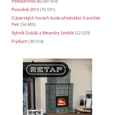
freedlantsko.eu
(80 959)
Povodně 2010
(76 591)
O Jizerských horách bude přednášet František
Pelc
(54 805)
Rybník Dubák a Meandry Smědé
(52 029)
Frýdlant
(38 014)