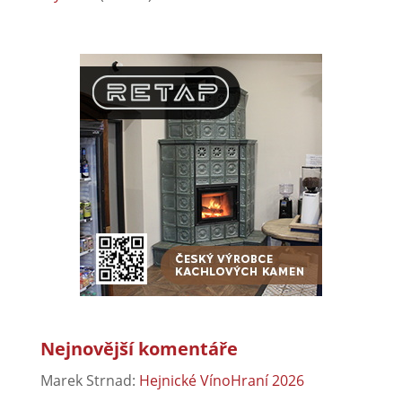
Nejnovější komentáře
Marek Strnad
:
Hejnické VínoHraní 2026