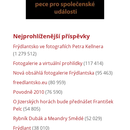
Nejprohlíženější příspěvky
Frýdlantsko ve fotografiích Petra Kellnera
(1 279 512)
Fotogalerie a virtuální prohlídky
(117 414)
Nová obsáhlá fotogalerie Frýdlantska
(95 463)
freedlantsko.eu
(80 959)
Povodně 2010
(76 590)
O Jizerských horách bude přednášet František
Pelc
(54 805)
Rybník Dubák a Meandry Smědé
(52 029)
Frýdlant
(38 010)