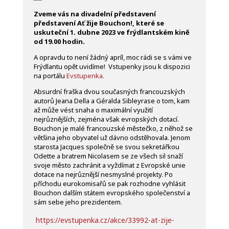
Zveme vás na divadelní představení
představení Ať žije Bouchon!, které se
uskuteční 1. dubne 2023 ve frýdlantském kině
od 19.00 hodin.
A opravdu to není žádný apríl, moc rádi se s vámi ve
Frýdlantu opět uvidíme! Vstupenky jsou k dispozici
na portálu
Evstupenka.
Absurdní fraška dvou současných francouzských
autorů Jeana Della a Géralda Sibleyrase o tom, kam
až může vést snaha o maximální využití
nejrůznějších, zejména však evropských dotací.
Bouchon je malé francouzské městečko, z něhož se
většina jeho obyvatel už dávno odstěhovala. Jenom
starosta Jacques společně se svou sekretářkou
Odette a bratrem Nicolasem se ze všech sil snaží
svoje město zachránit a vyždímat z Evropské unie
dotace na nejrůznější nesmyslné projekty. Po
příchodu eurokomisařů se pak rozhodne vyhlásit
Bouchon dalším státem evropského společenství a
sám sebe jeho prezidentem.
https://evstupenka.cz/akce/33992-at-zije-