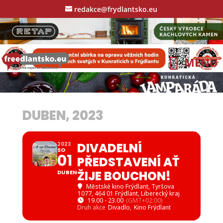
redakce@frydlantsko.eu
DUBEN, 2023
DIVADELNÍ
2023
SO
01
PŘEDSTAVENÍ AŤ
ŽIJE BOUCHON!
DUBEN
Městské kino Frýdlant
, Tyršova
1077, 464 01 Frýdlant, Liberecký kraj
19.00 - 23.00
(GMT+02:00)
Druh akce
Divadlo,
Kino Frýdlant