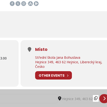
Místo
Střední škola Jana Bohuslava
13.00
Hejnice 349, 463 62 Hejnice, Liberecký kraj,
Česko
OTHER EVENTS
řených dveří na Střední škole Jana Blahoslava []
Destination Address - Dny ote