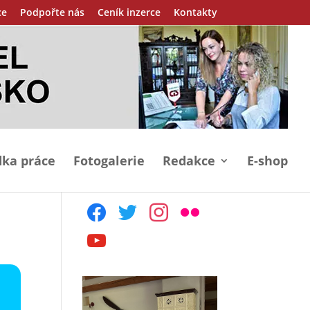
ce
Podpořte nás
Ceník inzerce
Kontakty
ka práce
Fotogalerie
Redakce
E-shop
facebook
twitter
instagram
flickr
youtube