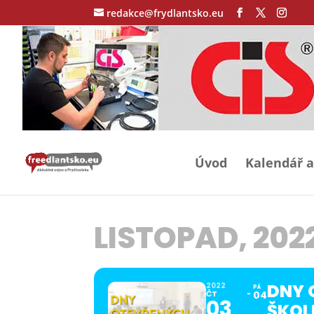
redakce@frydlantsko.eu
Úvod
Kalendář a
LISTOPAD, 202
DNY 
2022
PÁ
ČT
04
03
ŠKOL