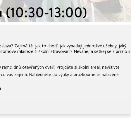
lava? Zajímá tě, jak to chodí, jak vypadají jednotlivé učebny, jaký
na domově mládeže či školní stravování? Neváhej a setkej se s přímo s
 rámci dnů otevřených dveří. Projděte si školní areál, navštivte
še, co vás zajímá. Nahlédněte do výuky a prozkoumejte nabízené
n