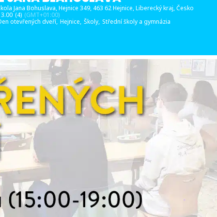
škola Jana Bohuslava
, Hejnice 349, 463 62 Hejnice, Liberecký kraj, Česko
13.00
(4)
(GMT+01:00)
Den otevřených dveří,
Hejnice,
Školy,
Střední školy a gymnázia