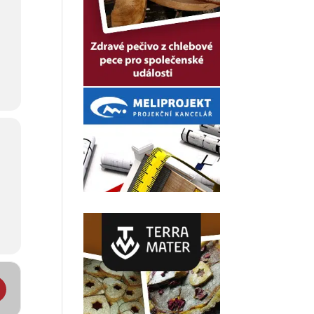
vřených dveří na Střední škole Jana Blahoslava []