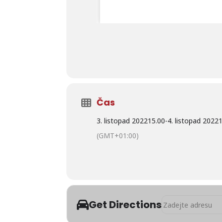
Čas
3. listopad 2022
15.00
-
4. listopad 2022
(GMT+01:00)
Address - Dny otev
Get Directions