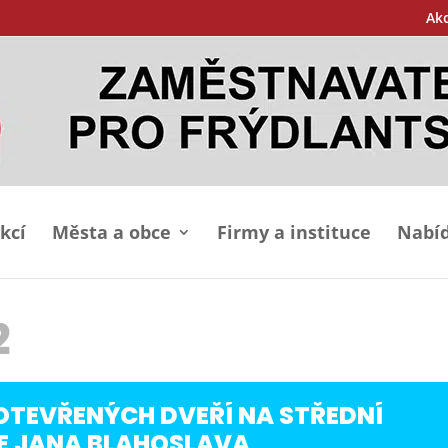
Ak
kcí
Města a obce
Firmy a instituce
Nabíd
2
OTEVŘENÝCH DVEŘÍ NA STŘEDNÍ
E JANA BLAHOSLAVA