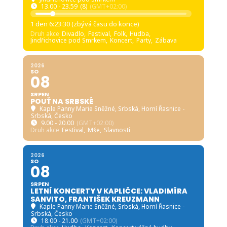
13.00 - 23.59
(8)
(GMT+02:00)
1 den 6:23:29 (zbývá času do konce)
Druh akce
Divadlo,
Festival,
Folk,
Hudba,
Jindřichovice pod Smrkem,
Koncert,
Party,
Zábava
2026
SO
08
SRPEN
POUŤ NA SRBSKÉ
Kaple Panny Marie Sněžné, Srbská
, Horní Řasnice -
Srbská, Česko
9.00 - 20.00
(GMT+02:00)
Druh akce
Festival,
Mše,
Slavnosti
2026
SO
08
SRPEN
LETNÍ KONCERTY V KAPLIČCE: VLADIMÍRA
SANVITO, FRANTIŠEK KREUZMANN
Kaple Panny Marie Sněžné, Srbská
, Horní Řasnice -
Srbská, Česko
18.00 - 21.00
(GMT+02:00)