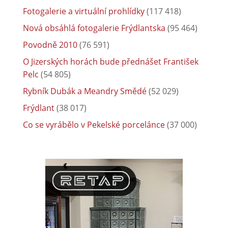
Fotogalerie a virtuální prohlídky
(117 418)
Nová obsáhlá fotogalerie Frýdlantska
(95 464)
Povodně 2010
(76 591)
O Jizerských horách bude přednášet František
Pelc
(54 805)
Rybník Dubák a Meandry Smědé
(52 029)
Frýdlant
(38 017)
Co se vyrábělo v Pekelské porcelánce
(37 000)