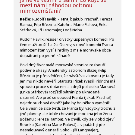
mezi námi náhodou ocitnou
mimozemšťani?
Režie:
Rudolf Havlík •
Hrají:
Jakub Prachař, Tereza
Ramba, Filip Březina, Kateřina Marie Fialová, Erika
Stárková, Jiří Langmajer, Leoš Noha
Rudolf Havlík, režisér divácky úspěšných komedií Po
čem muži touží 1 a 2 a Ostrov, v nové komedii Franta
mimozemšťan vysílá hrdiny z malé moravské obce
do pátrání po jedné záhadě!
Poklidný život malé moravské vesnice rozbouří
podivné úkazy. Amatérský astronom Blažej (Filip
Březina) je přesvědčen, že návštěva z kosmu je tady.
Jen mu nikdo nevěří. Starosta Picek (Vasil Fridrich) má
spoustu práce s dotacemi a zdejší policistka Marková
(Erika Stárková) rozjíždí pátrání po ukradené
cisterně. Ale proč se soused Franta (Jakub Prachař)
najednou chová divně? Jako by ho někdo vyměnil!
Celá vesnice sice tvrdí, že Franta byl vždycky trochu z
jiné planety, ale tohle chování je moc i na jeho ženu
Boženu (Tereza Ramba). Ve chvíli, kdy se v obci zjeví
Rebeka (Kateřina Marie Fialová) a v patách jí jde
nesmlouvavý generál Sokol (Jiří Langmajer),