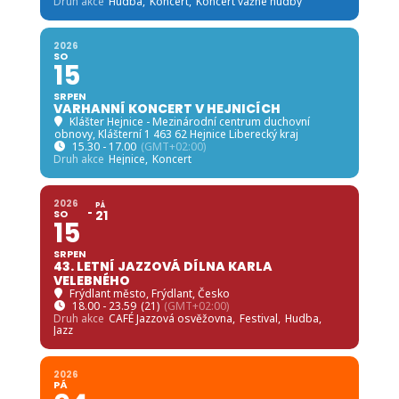
Druh akce
Hudba,
Koncert,
Koncert vážné hudby
2026
SO
15
SRPEN
VARHANNÍ KONCERT V HEJNICÍCH
Klášter Hejnice - Mezinárodní centrum duchovní
obnovy
, Klášterní 1 463 62 Hejnice Liberecký kraj
15.30 - 17.00
(GMT+02:00)
Druh akce
Hejnice,
Koncert
2026
PÁ
SO
21
15
SRPEN
43. LETNÍ JAZZOVÁ DÍLNA KARLA
VELEBNÉHO
Frýdlant město
, Frýdlant, Česko
18.00 - 23.59
(21)
(GMT+02:00)
Druh akce
CAFÉ Jazzová osvěžovna,
Festival,
Hudba,
Jazz
2026
PÁ