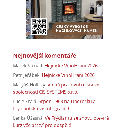
Nejnovější komentáře
Marek Strnad
:
Hejnické VínoHraní 2026
Petr Jeřábek
:
Hejnické VínoHraní 2026
Matyáš Holický
:
Volná pracovní místa ve
společnosti CiS SYSTEMS s.r.o.
Lucie Zralá
:
Srpen 1968 na Liberecku a
Frýdlantsku ve fotografiích
Lenka Úžasná
:
Ve Frýdlantu se znovu otevírá
kurz včelařství pro dospělé