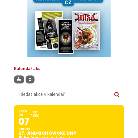
Kalendář akcí
Hledat akce v kalendáři
2026
SO
PÁ
08
07
SRPEN
27. JINDŘICHOVICKÉ DNY
Jindřichovice pod Smrkem