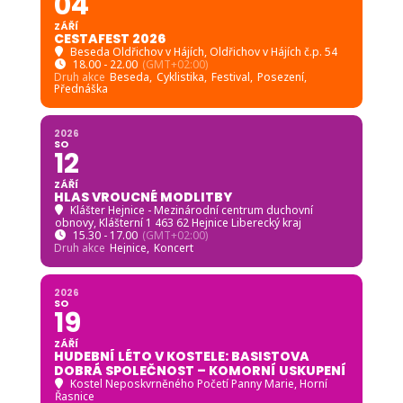
04
ZÁŘÍ
CESTAFEST 2026
Beseda Oldřichov v Hájích
, Oldřichov v Hájích č.p. 54
18.00 - 22.00
(GMT+02:00)
Druh akce
Beseda,
Cyklistika,
Festival,
Posezení,
Přednáška
2026
SO
12
ZÁŘÍ
HLAS VROUCNÉ MODLITBY
Klášter Hejnice - Mezinárodní centrum duchovní
obnovy
, Klášterní 1 463 62 Hejnice Liberecký kraj
15.30 - 17.00
(GMT+02:00)
Druh akce
Hejnice,
Koncert
2026
SO
19
ZÁŘÍ
HUDEBNÍ LÉTO V KOSTELE: BASISTOVA
DOBRÁ SPOLEČNOST – KOMORNÍ USKUPENÍ
Kostel Neposkvrněného Početí Panny Marie, Horní
Řasnice