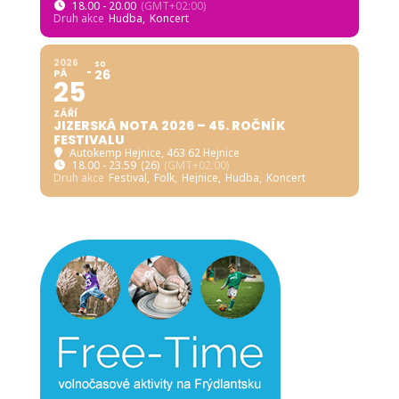
18.00 - 20.00
(GMT+02:00)
Druh akce
Hudba,
Koncert
2026
SO
PÁ
26
25
ZÁŘÍ
JIZERSKÁ NOTA 2026 – 45. ROČNÍK
FESTIVALU
Autokemp Hejnice
, 463 62 Hejnice
18.00 - 23.59
(26)
(GMT+02:00)
Druh akce
Festival,
Folk,
Hejnice,
Hudba,
Koncert