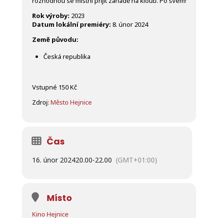
rozhodnou se místní přijít záhadě na kloub. Po svém!
Rok výroby:
2023
Datum lokální premiéry:
8. únor 2024
Země původu:
Česká republika
Vstupné 150 Kč
Zdroj:
Město Hejnice
Čas
16. únor 2024
20.00
-
22.00
(GMT+01:00)
Místo
Kino Hejnice