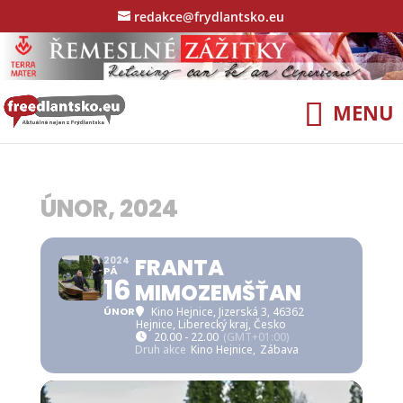
redakce@frydlantsko.eu
ÚNOR, 2024
FRANTA
2024
PÁ
16
MIMOZEMŠŤAN
ÚNOR
Kino Hejnice
, Jizerská 3, 46362
Hejnice, Liberecký kraj, Česko
20.00 - 22.00
(GMT+01:00)
Druh akce
Kino Hejnice,
Zábava