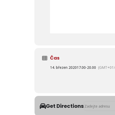
Čas
14. březen 2020
17.00
-
20.00
(GMT+01:
Address - ZRUŠENO 
Get Directions