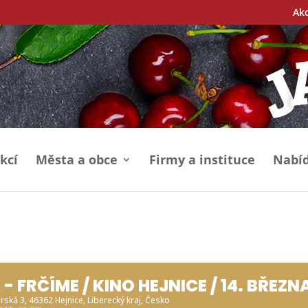
Ak
kcí
Města a obce
Firmy a instituce
Nabíd
- FRČÍME / KINO HEJNICE / 14. BŘEZN
zerská 3, 46362 Hejnice, Liberecký kraj, Česko