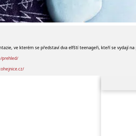
azie, ve kterém se představí dva elfští teenageři, kteří se vydají n
e/prehled/
ohejnice.cz/