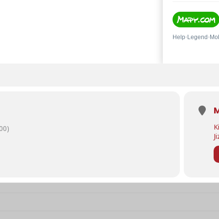
M
K
00)
J
- Frčíme / Kino Hejnice / 14. března []