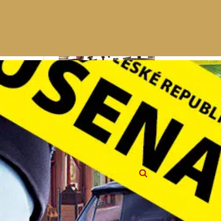
Kalendář akcí
Hledat akce v kalendáři