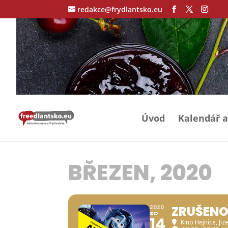
redakce@frydlantsko.eu
Úvod
Kalendář a
BŘEZEN, 2020
ZRUŠENO 
2020
SO
14
Kino Hejnice
, Ji