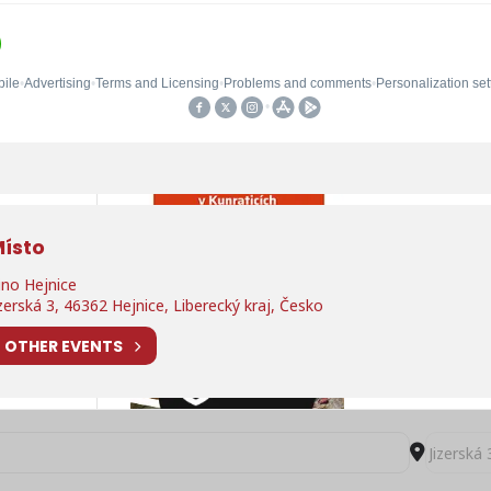
ísto
ino Hejnice
izerská 3, 46362 Hejnice, Liberecký kraj, Česko
OTHER EVENTS
Destinati