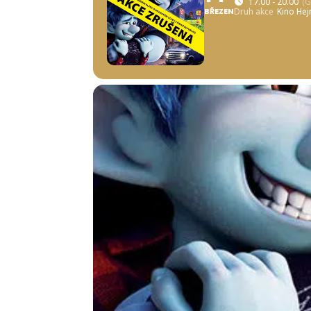
17.00 - 20.00
(
BŘEZEN
Druh akce
Kino Hej