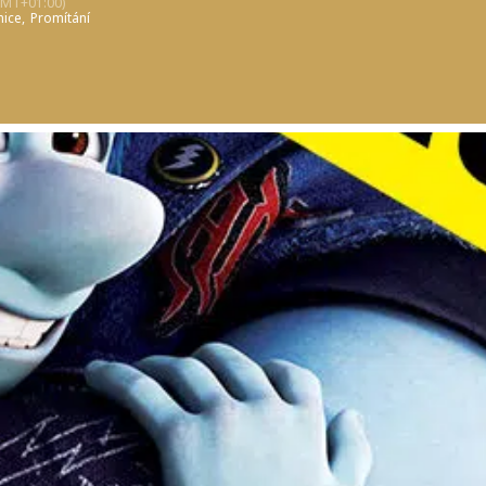
GMT+01:00)
nice,
Promítání