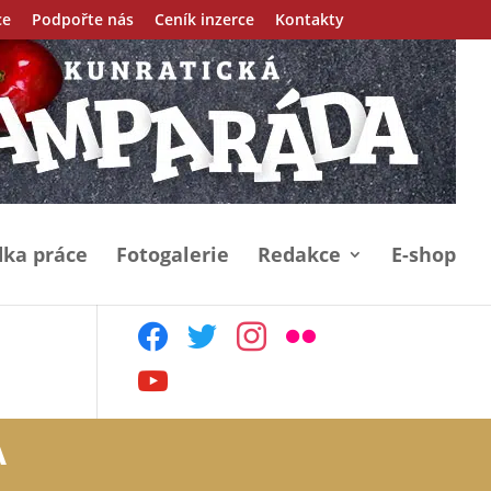
ce
Podpořte nás
Ceník inzerce
Kontakty
ka práce
Fotogalerie
Redakce
E-shop
facebook
twitter
instagram
flickr
youtube
A