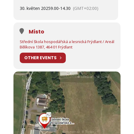
30. květen 2025
9.00
-
14.30
(GMT+02:00)
Místo
Střední škola hospodářská a lesnická Frýdlant / Areál
Bělíkova 1387, 464 01 Frýdlant
OTHER EVENTS