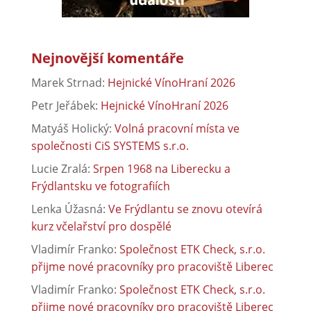
Nejnovější komentáře
Marek Strnad
:
Hejnické VínoHraní 2026
Petr Jeřábek
:
Hejnické VínoHraní 2026
Matyáš Holický
:
Volná pracovní místa ve
společnosti CiS SYSTEMS s.r.o.
Lucie Zralá
:
Srpen 1968 na Liberecku a
Frýdlantsku ve fotografiích
Lenka Úžasná
:
Ve Frýdlantu se znovu otevírá
kurz včelařství pro dospělé
Vladimír Franko
:
Společnost ETK Check, s.r.o.
přijme nové pracovníky pro pracoviště Liberec
Vladimír Franko
:
Společnost ETK Check, s.r.o.
přijme nové pracovníky pro pracoviště Liberec