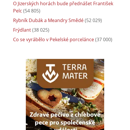
O Jizerských horách bude přednášet František
Pelc
(54 805)
Rybník Dubák a Meandry Smědé
(52 029)
Frýdlant
(38 025)
Co se vyrábělo v Pekelské porcelánce
(37 000)