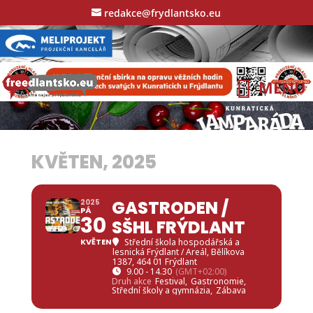
redakce@frydlantsko.eu
KVĚTEN, 2025
GASTRODEN /
2025
PÁ
30
SŠHL FRÝDLANT
KVĚTEN
Střední škola hospodářská a
lesnická Frýdlant / Areál
, Bělíkova
1387, 464 01 Frýdlant
9.00 - 14.30
(GMT+02:00)
Druh akce
Festival,
Gastronomie,
Střední školy a gymnázia,
Zábava