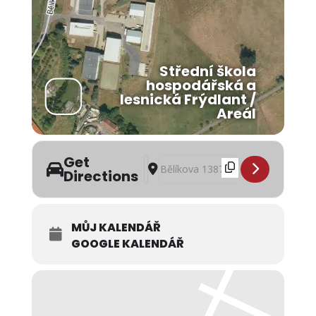
Střední škola
hospodářská a
lesnická Frýdlant /
Areál
Get
Address - GASTRODEN / SŠHL Frýdlan
Destination Address - GASTRODEN 
Directions
MŮJ KALENDÁŘ
GOOGLE KALENDÁŘ